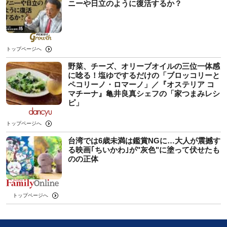
ニーや日立のように復活するか？
トップページへ
野菜、チーズ、オリーブオイルの三位一体感
に唸る！塩ゆでするだけの「ブロッコリーと
ペコリーノ・ロマーノ」／『オステリア コ
マチーナ』亀井良真シェフの「家つまみレシ
ピ」
トップページへ
台湾では6歳未満は鑑賞NGに…大人が震撼す
る映画｢ちいかわ｣が"灰色"に塗って伏せたも
のの正体
トップページへ