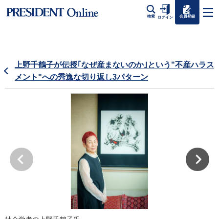
会員登録
検索
ログイン
上野千鶴子が伝授｢なぜ産まないのか｣という"不産ハラス
メント"への秀逸な切り返し3パターン