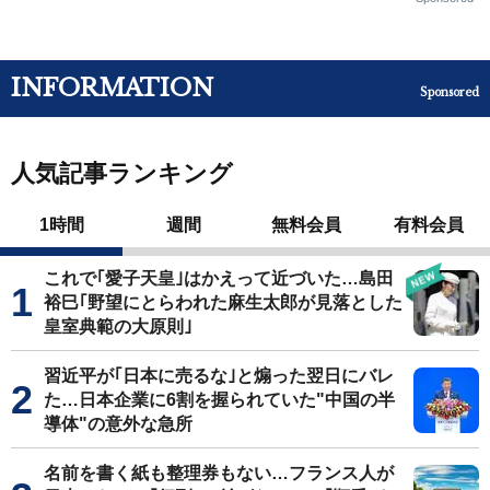
INFORMATION
Sponsored
人気記事ランキング
1時間
週間
無料会員
有料会員
これで｢愛子天皇｣はかえって近づいた…島田
裕巳｢野望にとらわれた麻生太郎が見落とした
皇室典範の大原則｣
習近平が｢日本に売るな｣と煽った翌日にバレ
た…日本企業に6割を握られていた"中国の半
導体"の意外な急所
名前を書く紙も整理券もない…フランス人が