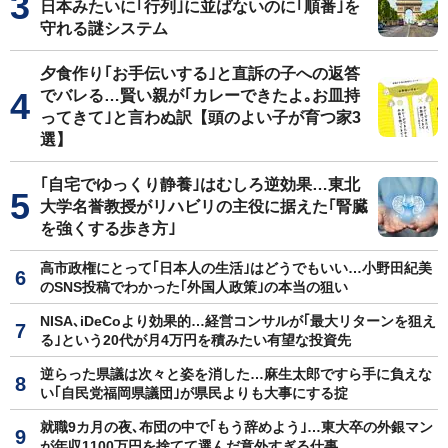
日本みたいに｢行列｣に並ばないのに｢順番｣を
守れる謎システム
夕食作り｢お手伝いする｣と直訴の子への返答
でバレる…賢い親が｢カレーできたよ｡お皿持
ってきて｣と言わぬ訳【頭のよい子が育つ家3
選】
｢自宅でゆっくり静養｣はむしろ逆効果…東北
大学名誉教授がリハビリの主役に据えた｢腎臓
を強くする歩き方｣
高市政権にとって｢日本人の生活｣はどうでもいい…小野田紀美
のSNS投稿でわかった｢外国人政策｣の本当の狙い
NISA､iDeCoより効果的…経営コンサルが｢最大リターンを狙え
る｣という20代が月4万円を積みたい有望な投資先
逆らった県議は次々と姿を消した…麻生太郎ですら手に負えな
い｢自民党福岡県議団｣が県民よりも大事にする掟
就職9カ月の夜､布団の中で｢もう辞めよう｣…東大卒の外銀マン
が年収1100万円を捨てて選んだ意外すぎる仕事