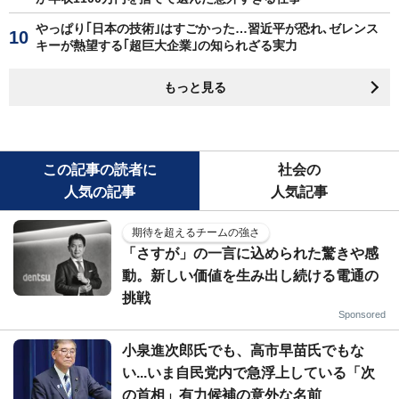
やっぱり｢日本の技術｣はすごかった…習近平が恐れ､ゼレンス
キーが熱望する｢超巨大企業｣の知られざる実力
もっと見る
この記事の読者に
社会の
人気の記事
人気記事
期待を超えるチームの強さ
「さすが」の一言に込められた驚きや感
動。新しい価値を生み出し続ける電通の
挑戦
Sponsored
小泉進次郎氏でも、高市早苗氏でもな
い...いま自民党内で急浮上している「次
の首相」有力候補の意外な名前