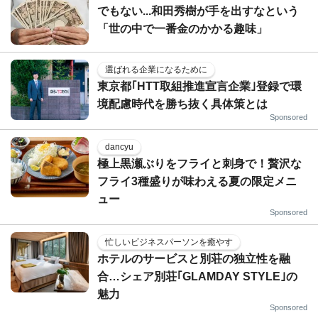
でもない...和田秀樹が手を出すなという
「世の中で一番金のかかる趣味」
選ばれる企業になるために
東京都｢HTT取組推進宣言企業｣登録で環
境配慮時代を勝ち抜く具体策とは
Sponsored
dancyu
極上黒瀬ぶりをフライと刺身で！贅沢な
フライ3種盛りが味わえる夏の限定メニ
ュー
Sponsored
忙しいビジネスパーソンを癒やす
ホテルのサービスと別荘の独立性を融
合…シェア別荘｢GLAMDAY STYLE｣の
魅力
Sponsored