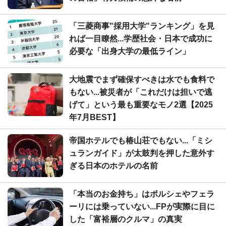
「三菱商事"採用大学"ランキング」を見
れば一目瞭然...学歴社会・日本で成功に
必要な「出身大学の最低ライン」
大地震でまず確保すべきは水でも食料で
もない...被災者が「これだけは担いで逃
げて」という最も重要なモノ2選【2025
年7月BEST】
帝国ホテルでも椿山荘でもない...「ミシ
ュランガイド」が太鼓判を押した意外す
ぎる日本のホテルの名前
「本当のお金持ち」はポルシェやフェラ
ーリには乗っていない...FPが実際に目に
した「富裕層のクルマ」の真実