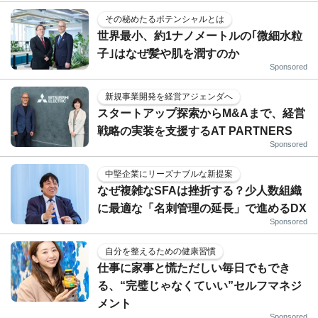
その秘めたるポテンシャルとは
世界最小、約1ナノメートルの｢微細水粒
子｣はなぜ髪や肌を潤すのか
Sponsored
新規事業開発を経営アジェンダへ
スタートアップ探索からM&Aまで、経営
戦略の実装を支援するAT PARTNERS
Sponsored
中堅企業にリーズナブルな新提案
なぜ複雑なSFAは挫折する？少人数組織
に最適な「名刺管理の延長」で進めるDX
Sponsored
自分を整えるための健康習慣
仕事に家事と慌ただしい毎日でもでき
る、“完璧じゃなくていい”セルフマネジ
メント
Sponsored