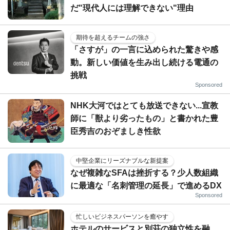
だ"現代人には理解できない"理由
期待を超えるチームの強さ
「さすが」の一言に込められた驚きや感
動。新しい価値を生み出し続ける電通の
挑戦
Sponsored
NHK大河ではとても放送できない...宣教
師に「獣より劣ったもの」と書かれた豊
臣秀吉のおぞましき性欲
中堅企業にリーズナブルな新提案
なぜ複雑なSFAは挫折する？少人数組織
に最適な「名刺管理の延長」で進めるDX
Sponsored
忙しいビジネスパーソンを癒やす
ホテルのサービスと別荘の独立性を融