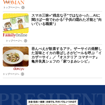
トップページへ
スマホ三昧="残念な子"ではなかった…AIに
聞けば一発でわかる｢子供の隠れた才能と"向
いている職業"｣
トップページへ
吞んべえが歓喜するアテ。ザーサイの発酵し
た旨味とイカの香ばしさがビールを呼ぶ「イ
カザーサイ」／『オステリア コマチーナ』
⻲井良真シェフの「家つまみレシピ」
トップページへ