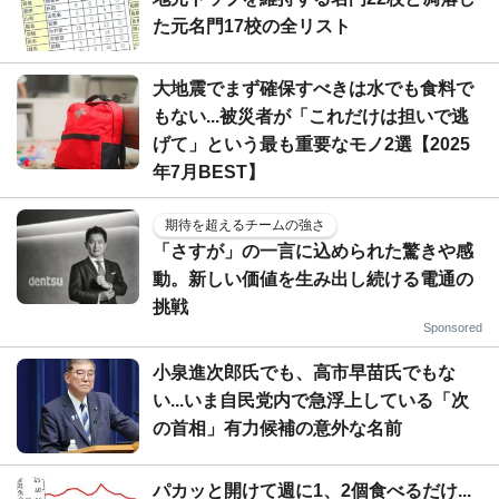
た元名門17校の全リスト
大地震でまず確保すべきは水でも食料で
もない...被災者が「これだけは担いで逃
げて」という最も重要なモノ2選【2025
年7月BEST】
期待を超えるチームの強さ
「さすが」の一言に込められた驚きや感
動。新しい価値を生み出し続ける電通の
挑戦
Sponsored
小泉進次郎氏でも、高市早苗氏でもな
い...いま自民党内で急浮上している「次
の首相」有力候補の意外な名前
パカッと開けて週に1、2個食べるだけ...