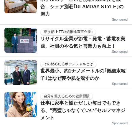
合…シェア別荘｢GLAMDAY STYLE｣の
魅力
Sponsored
東京都｢HTT取組推進宣言企業｣
リサイクル企業が節電・発電・蓄電を実
践、社員のやる気と営業力も向上！
Sponsored
その秘めたるポテンシャルとは
世界最小、約1ナノメートルの｢微細水粒
子｣はなぜ髪や肌を潤すのか
Sponsored
自分を整えるための健康習慣
仕事に家事と慌ただしい毎日でもでき
る、“完璧じゃなくていい”セルフマネジ
メント
Sponsored