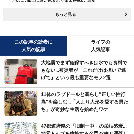
たのに､滅亡に追い込まれた柴田勝家の"急所"
もっと見る
この記事の読者に
ライフの
人気の記事
人気記事
大地震でまず確保すべきは水でも食料で
もない...被災者が「これだけは担いで逃
げて」という最も重要なモノ2選
11体のラブドールと暮らし"正しい性行
為"を楽しむ...「人より人形を愛する男た
ち」が奇妙な生活を始めたワケ
47都道府県の「旧制一中」の栄枯盛衰...
地元トップを維持する名門22校と凋落し