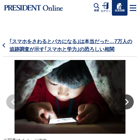
会員登録
検索
ログイン
｢スマホをさわるとバカになる｣は本当だった…7万人の
追跡調査が示す｢スマホと学力｣の恐ろしい相関