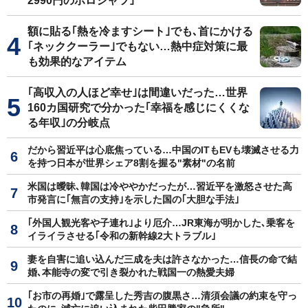
2990円のポロシャツ｣
額に貼る｢熱を冷ますシート｣でも､首にかける
｢ネッククーラー｣でもない…熱中症対策に最
も効果的なアイテム
｢高収入の人ほど幸せ｣は間違いだった…世界
160カ国研究で分かった｢幸福を感じにくくな
る年収｣の分岐点
だから習近平は心底焦っている…中国のITもEVも壊滅させる力
を持つ日本が世界シェア8割を握る"素材"の名前
米国は曖昧､韓国は冷ややかだったが…習近平を激怒させた高
市発言に｢無言の支持｣を示した国の｢大胆な手法｣
｢外国人観光客や子連れ｣より厄介…JR東海が明かした､乗客を
イライラさせる｢令和の新幹線2大トラブル｣
妻を自害に追い込んだ三成を夫は許さなかった…信長の命で結
婚､本能寺の変で引き裂かれた戦国一の熱愛夫婦
｢お市の再婚｣で露呈した秀吉の腹黒さ…清須会議の約束を守っ