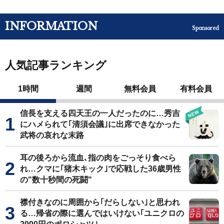
INFORMATION
Sponsored
人気記事ランキング
1時間
週間
無料会員
有料会員
信長を支える四天王の一人だったのに…秀吉
にハメられて｢清須会議｣に出席できなかった
武将の哀れな末路
耳の後ろから流血､指の肉をごっそり食べら
れ…クマに｢猪木キック｣で応戦した36歳男性
の"数十秒間の死闘"
襟付きなのに周囲から｢だらしない｣と思われ
る…帰省の際に選んではいけない｢ユニクロの