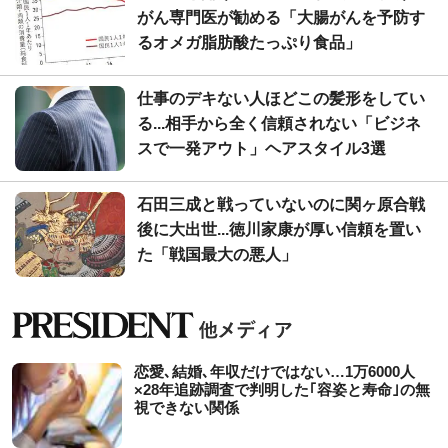
がん専門医が勧める「大腸がんを予防す
るオメガ脂肪酸たっぷり食品」
仕事のデキない人ほどこの髪形をしてい
る...相手から全く信頼されない「ビジネ
スで一発アウト」ヘアスタイル3選
石田三成と戦っていないのに関ヶ原合戦
後に大出世...徳川家康が厚い信頼を置い
た「戦国最大の悪人」
恋愛､結婚､年収だけではない…1万6000人
×28年追跡調査で判明した｢容姿と寿命｣の無
視できない関係