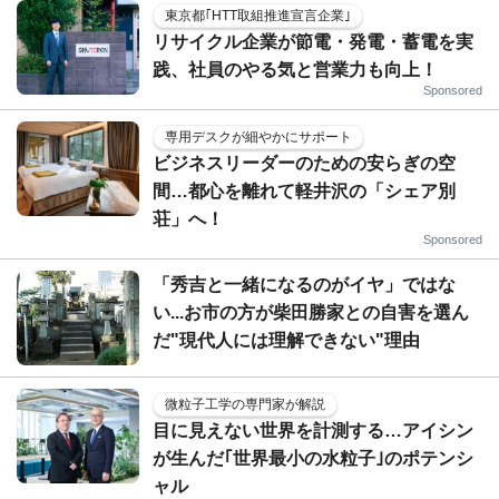
東京都｢HTT取組推進宣言企業｣
リサイクル企業が節電・発電・蓄電を実
践、社員のやる気と営業力も向上！
Sponsored
専用デスクが細やかにサポート
ビジネスリーダーのための安らぎの空
間…都心を離れて軽井沢の「シェア別
荘」へ！
Sponsored
「秀吉と一緒になるのがイヤ」ではな
い...お市の方が柴田勝家との自害を選ん
だ"現代人には理解できない"理由
微粒子工学の専門家が解説
目に見えない世界を計測する…アイシン
が生んだ｢世界最小の水粒子｣のポテンシ
ャル