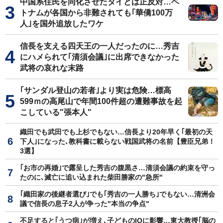
中国系住民を同化させたタイとは正反対…ベ
トナムが各国から非難されても｢華僑100万
人｣を国外追放したワケ
信長を支える四天王の一人だったのに…秀吉
にハメられて｢清須会議｣に出席できなかった
武将の哀れな末路
｢サンダル登山の若者｣より実は危険…標高
599ｍの高尾山で年間100件超の遭難事故を起
こしている"張本人"
織田でも武田でも上杉でもない…信長より20年早く｢最初の天
下人｣になった､教科書に載らない戦国武将の名前【豊臣兄弟！
3選】
｢お市の再婚｣で露呈した秀吉の腹黒さ…清須会議の約束を守っ
たのに､滅亡に追い込まれた柴田勝家の"急所"
｢織田家の後継者選び｣でも｢秀吉の一人勝ち｣でもない…清洲会
議で信長の息子2人が争った"本当の争点"
不足すると｢うつ病｣が増え､子どものIQに影響…東大教授｢脳の