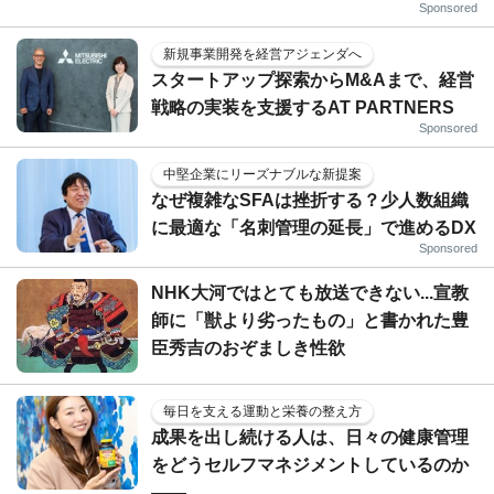
Sponsored
新規事業開発を経営アジェンダへ
スタートアップ探索からM&Aまで、経営
戦略の実装を支援するAT PARTNERS
Sponsored
中堅企業にリーズナブルな新提案
なぜ複雑なSFAは挫折する？少人数組織
に最適な「名刺管理の延長」で進めるDX
Sponsored
NHK大河ではとても放送できない...宣教
師に「獣より劣ったもの」と書かれた豊
臣秀吉のおぞましき性欲
毎日を支える運動と栄養の整え方
成果を出し続ける人は、日々の健康管理
をどうセルフマネジメントしているのか
——