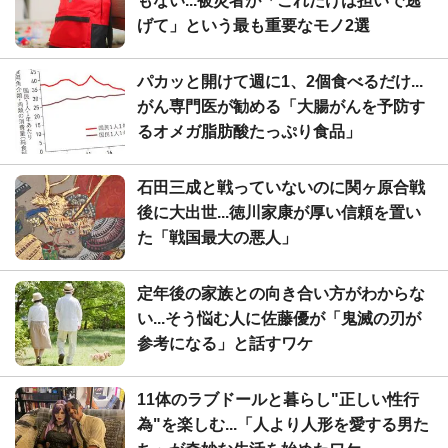
もない...被災者が「これだけは担いで逃
げて」という最も重要なモノ2選
パカッと開けて週に1、2個食べるだけ...
がん専門医が勧める「大腸がんを予防す
るオメガ脂肪酸たっぷり食品」
石田三成と戦っていないのに関ヶ原合戦
後に大出世...徳川家康が厚い信頼を置い
た「戦国最大の悪人」
定年後の家族との向き合い方がわからな
い...そう悩む人に佐藤優が「鬼滅の刃が
参考になる」と話すワケ
11体のラブドールと暮らし"正しい性行
為"を楽しむ...「人より人形を愛する男た