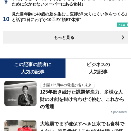
ために欠かせないスーパーにある食材｣
見た目年齢に40歳の差を生む…医師が｢太りにくい体をつくる｣
と話す1日にわずか10回の"脱ET体操"
もっと見る
この記事の読者に
ビジネスの
人気の記事
人気記事
創業125周年の電通が描く未来
125年磨き続けた課題解決力。多様な人
財の才能を掛け合わせて挑む、これから
の電通
Sponsored
大地震でまず確保すべきは水でも食料で