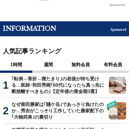
Sponsored
INFORMATION
Sponsored
人気記事ランキング
1時間
週間
無料会員
有料会員
｢転倒→骨折→寝たきり｣の老後が待ち受け
る…医師･和田秀樹｢60代になったら真っ先に
断捨離すべきもの｣【定年後の黄金期3選】
なぜ柴田勝家は｢賤ケ岳｣であっさり負けたの
か…秀吉がこっそり工作していた勝家配下の
｢大物武将｣の裏切り