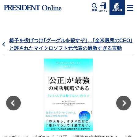
会員登録
検索
ログイン
椅子を投げつけ｢グーグルを殺すぞ｣…｢全米最悪のCEO｣
と評されたマイクロソフト元代表の過激すぎる言動