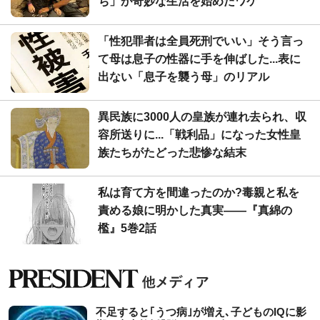
ち」が奇妙な生活を始めたワケ
「性犯罪者は全員死刑でいい」そう言っ
て母は息子の性器に手を伸ばした...表に
出ない「息子を襲う母」のリアル
異民族に3000人の皇族が連れ去られ、収
容所送りに...「戦利品」になった女性皇
族たちがたどった悲惨な結末
私は育て方を間違ったのか?毒親と私を
責める娘に明かした真実――『真綿の
檻』5巻2話
不足すると｢うつ病｣が増え､子どものIQに影