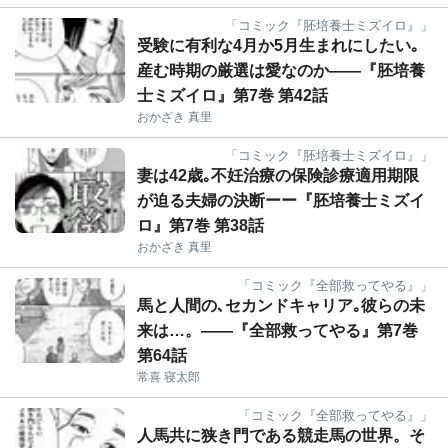
「コミック『胚培養士ミズイロ』」
受験に有利な4月か5月生まれにしたい｡
産む時期の厳選は愛なのか――『胚培養
士ミズイロ』第7巻 第42話
おかざき 真里
「コミック『胚培養士ミズイロ』」
妻は42歳｡不妊治療の保険診療適用期限
が迫る夫婦の決断ーー『胚培養士ミズイ
ロ』第7巻 第38話
おかざき 真里
「コミック『全部救ってやる』」
馬と人間の､セカンドキャリア｡彼らの未
来は…。――『全部救ってやる』第7巻
第64話
常喜 寝太郎
「コミック『全部救ってやる』」
人馬共に狭き門である競走馬の世界。そ