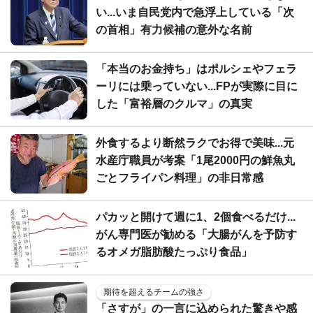
い...いま自民党内で急浮上している「次
の首相」有力候補の意外な名前
「本当のお金持ち」はポルシェやフェラ
ーリには乗っていない...FPが実際に目に
した「富裕層のクルマ」の真実
外食するより断然ラクでお得で美味...元
水産庁職員が考案「1尾2000円の鮮魚丸
ごとフライパン料理」の非日常感
パカッと開けて週に1、2個食べるだけ...
がん専門医が勧める「大腸がんを予防す
るオメガ脂肪酸たっぷり食品」
期待を超えるチームの強さ
「さすが」の一言に込められた驚きや感