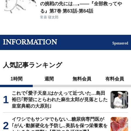
の挑戦の先には…｡――『全部救ってや
る』第7巻 第63話-第64話
常喜 寝太郎
INFORMATION
Sponsored
人気記事ランキング
1時間
週間
無料会員
有料会員
これで｢愛子天皇｣はかえって近づいた…島田
裕巳｢野望にとらわれた麻生太郎が見落とした
皇室典範の大原則｣
イワシでもサンマでもない...糖尿病専門医が
｢がん･動脈硬化を予防し､美肌を保つ栄養素を