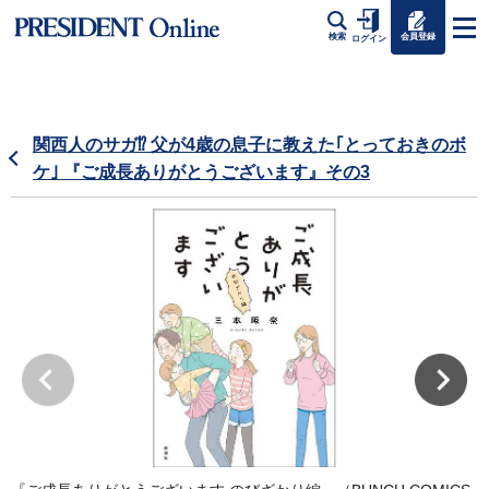
会員登録
検索
ログイン
関西人のサガ⁉ 父が4歳の息子に教えた｢とっておきのボ
ケ｣ 『ご成長ありがとうございます』その3