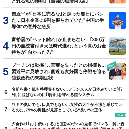
とれる魚の種類｣【最強の魚活術3選】
習近平が｢日本に売るな｣と煽った翌日にバレ
た…日本企業に6割を握られていた"中国の半
導体"の意外な急所
富裕層の｢ペット離れ｣が止まらない…｢300万
円の血統書付き犬は時代遅れ｣という真のお金
持ちが"向かった先"
プーチンは動揺し､言葉を失ったとの指摘も…
習近平に見放され､側近も友好国も停戦を迫る
独裁政権の末期症状
名前を書く紙も整理券もない…フランス人が日本みたいに｢行
列｣に並ばないのに｢順番｣を守れる謎システム
ワキの臭いでも､口臭でもない…女性の大半が不潔と感じてい
るのに､75%の男性が見落としている"臭い"の正体
夕食作り｢お手伝いする｣と直訴の子への返答でバレる…賢い親