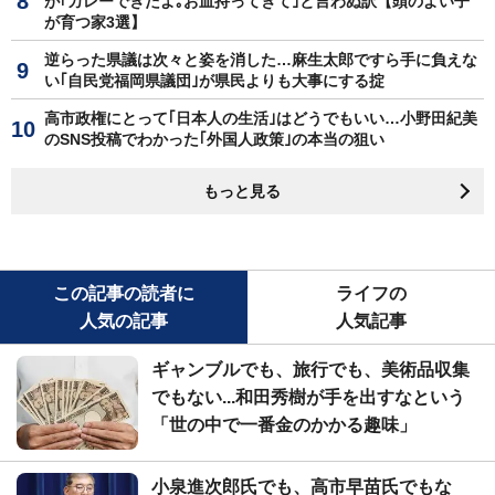
が｢カレーできたよ｡お皿持ってきて｣と言わぬ訳【頭のよい子
が育つ家3選】
逆らった県議は次々と姿を消した…麻生太郎ですら手に負えな
い｢自民党福岡県議団｣が県民よりも大事にする掟
高市政権にとって｢日本人の生活｣はどうでもいい…小野田紀美
のSNS投稿でわかった｢外国人政策｣の本当の狙い
もっと見る
この記事の読者に
ライフの
人気の記事
人気記事
ギャンブルでも、旅行でも、美術品収集
でもない...和田秀樹が手を出すなという
「世の中で一番金のかかる趣味」
小泉進次郎氏でも、高市早苗氏でもな