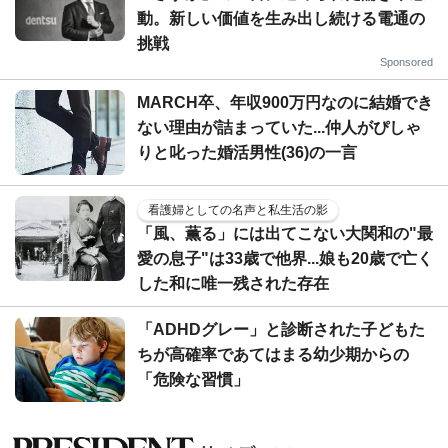
動。新しい価値を生み出し続ける電通の
挑戦
Sponsored
MARCH卒、年収900万円なのに結婚でき
ない理由が詰まっていた...仲人がぴしゃ
りと叱った婚活男性(36)の一言
看護婦としての名声と私生活の影
「風、薫る」には出てこない大関和の"最
愛の息子"は33歳で他界...娘も20歳で亡く
した和に唯一残された存在
「ADHDグレー」と診断された子どもた
ちが高確率であてはまる幼少期からの
「危険な習慣」