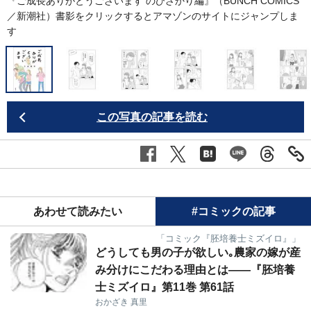
『ご成長ありがとうございます のびざかり編』（BUNCH COMICS
／新潮社）書影をクリックするとアマゾンのサイトにジャンプしま
す
この写真の記事を読む
あわせて読みたい
#コミックの記事
「コミック『胚培養士ミズイロ』」
どうしても男の子が欲しい｡農家の嫁が産
み分けにこだわる理由とは――『胚培養
士ミズイロ』第11巻 第61話
おかざき 真里