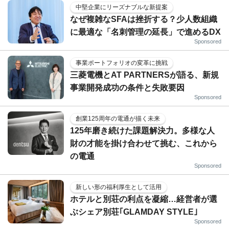
中堅企業にリーズナブルな新提案
なぜ複雑なSFAは挫折する？少人数組織
に最適な「名刺管理の延長」で進めるDX
Sponsored
事業ポートフォリオの変革に挑戦
三菱電機とAT PARTNERSが語る、新規
事業開発成功の条件と失敗要因
Sponsored
創業125周年の電通が描く未来
125年磨き続けた課題解決力。多様な人
財の才能を掛け合わせて挑む、これから
の電通
Sponsored
新しい形の福利厚生として活用
ホテルと別荘の利点を凝縮…経営者が選
ぶシェア別荘｢GLAMDAY STYLE｣
Sponsored