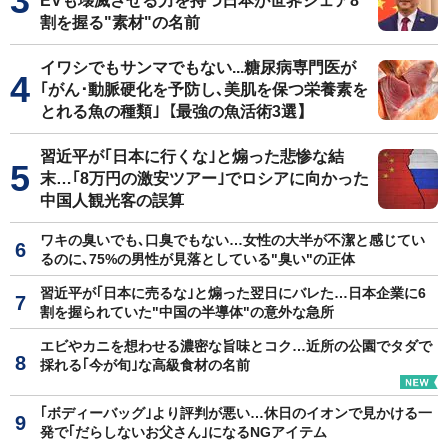
EVも壊滅させる力を持つ日本が世界シェア8
割を握る"素材"の名前
イワシでもサンマでもない...糖尿病専門医が
｢がん･動脈硬化を予防し､美肌を保つ栄養素を
とれる魚の種類｣【最強の魚活術3選】
習近平が｢日本に行くな｣と煽った悲惨な結
末…｢8万円の激安ツアー｣でロシアに向かった
中国人観光客の誤算
ワキの臭いでも､口臭でもない…女性の大半が不潔と感じてい
るのに､75%の男性が見落としている"臭い"の正体
習近平が｢日本に売るな｣と煽った翌日にバレた…日本企業に6
割を握られていた"中国の半導体"の意外な急所
エビやカニを想わせる濃密な旨味とコク…近所の公園でタダで
採れる｢今が旬｣な高級食材の名前
｢ボディーバッグ｣より評判が悪い…休日のイオンで見かける一
発で｢だらしないお父さん｣になるNGアイテム