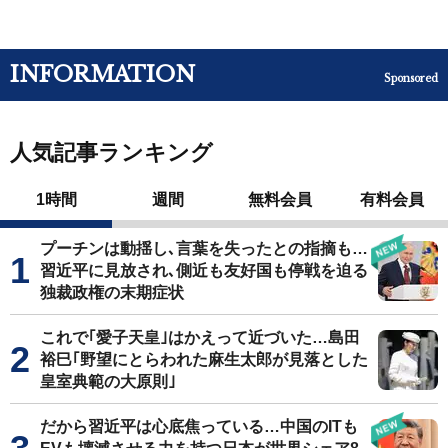
INFORMATION
Sponsored
人気記事ランキング
1時間
週間
無料会員
有料会員
プーチンは動揺し､言葉を失ったとの指摘も…
習近平に見放され､側近も友好国も停戦を迫る
独裁政権の末期症状
これで｢愛子天皇｣はかえって近づいた…島田
裕巳｢野望にとらわれた麻生太郎が見落とした
皇室典範の大原則｣
だから習近平は心底焦っている…中国のITも