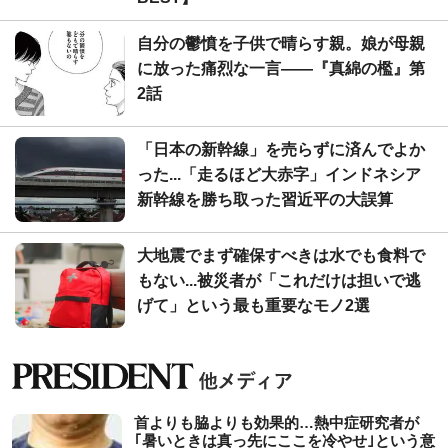
自分の鬱憤を子供で晴らす親。娘が母親
に放った痛烈な一言――『真綿の檻』第
2話
「日本の新幹線」を売らずに済んでよか
った...「走るほど大赤字」インドネシア
新幹線を勝ち取った習近平の大誤算
大地震でまず確保すべきは水でも食料で
もない...被災者が「これだけは担いで逃
げて」という最も重要なモノ2選
首よりも脇よりも効果的…熱中症研究者が
｢暑いときは真っ先にここを冷やせ｣という意