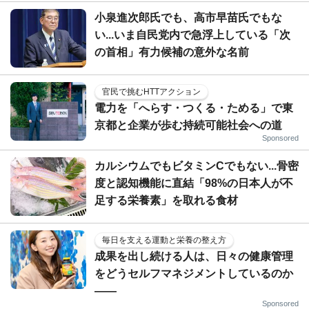
小泉進次郎氏でも、高市早苗氏でもな
い...いま自民党内で急浮上している「次
の首相」有力候補の意外な名前
官民で挑むHTTアクション
電力を「へらす・つくる・ためる」で東
京都と企業が歩む持続可能社会への道
Sponsored
カルシウムでもビタミンCでもない...骨密
度と認知機能に直結「98%の日本人が不
足する栄養素」を取れる食材
毎日を支える運動と栄養の整え方
成果を出し続ける人は、日々の健康管理
をどうセルフマネジメントしているのか
——
Sponsored