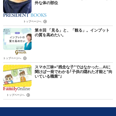
外な体の部位
トップページへ
第８回 「見る」と、「観る」。インプット
の質を高めたい。
トップページへ
スマホ三昧="残念な子"ではなかった…AIに
聞けば一発でわかる｢子供の隠れた才能と"向
いている職業"｣
トップページへ