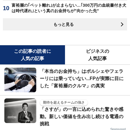
富裕層の｢ペット離れ｣が止まらない…｢300万円の血統書付き犬
は時代遅れ｣という真のお金持ちが"向かった先"
もっと見る
この記事の読者に
ビジネスの
人気の記事
人気記事
「本当のお金持ち」はポルシェやフェラ
ーリには乗っていない...FPが実際に目に
した「富裕層のクルマ」の真実
期待を超えるチームの強さ
「さすが」の一言に込められた驚きや感
動。新しい価値を生み出し続ける電通の
挑戦
Sponsored