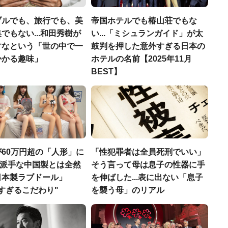
ブルでも、旅行でも、美
帝国ホテルでも椿山荘でもな
でもない...和田秀樹が
い...「ミシュランガイド」が太
すなという「世の中で一
鼓判を押した意外すぎる日本の
かかる趣味」
ホテルの名前【2025年11月
BEST】
60万円超の「人形」に
「性犯罪者は全員死刑でいい」
..派手な中国製とは全然
そう言って母は息子の性器に手
日本製ラブドール」
を伸ばした...表に出ない「息子
すぎるこだわり"
を襲う母」のリアル