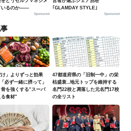
理をどうセルフマネジメ
営者が選ぶシェア別荘
ているのか——
｢GLAMDAY STYLE｣
Sponsored
Sponsored
記事
だけ」よりずっと効果
47都道府県の「旧制一中」の栄
医師「必ず一緒に摂って」
枯盛衰...地元トップを維持する
、骨を強くする"スーパ
名門22校と凋落した元名門17校
る食材"
の全リスト