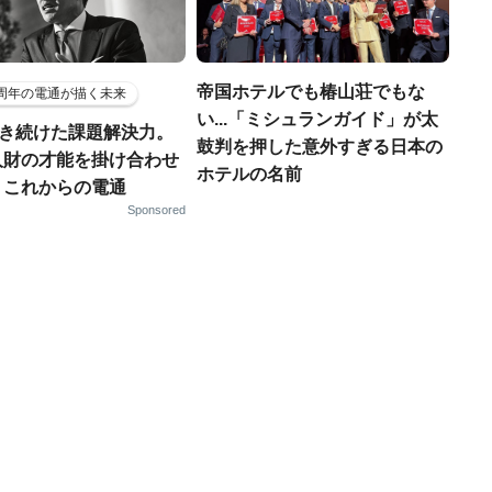
帝国ホテルでも椿山荘でもな
5周年の電通が描く未来
い...「ミシュランガイド」が太
磨き続けた課題解決力。
鼓判を押した意外すぎる日本の
人財の才能を掛け合わせ
ホテルの名前
、これからの電通
Sponsored