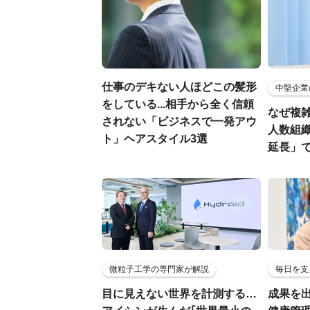
仕事のデキない人ほどこの髪形
中堅企業
をしている...相手から全く信頼
なぜ複雑
されない「ビジネスで一発アウ
人数組
ト」ヘアスタイル3選
延長」で
微粒子工学の専門家が解説
毎日を支
目に見えない世界を計測する…
成果を