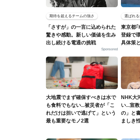
期待を超えるチームの強さ
選ばれる
「さすが」の一言に込められた
東京都｢
驚きや感動。新しい価値を生み
登録で
出し続ける電通の挑戦
具体策
Sponsored
大地震でまず確保すべきは水で
NHK大
も食料でもない...被災者が「こ
い...
れだけは担いで逃げて」という
の」と
最も重要なモノ2選
ましき