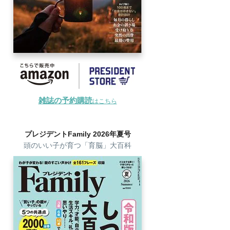
雑誌の予約購読
はこちら
プレジデントFamily 2026年夏号
頭のいい子が育つ「育脳」大百科