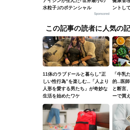
アイシンが生んだ｢世界最小の
健康管
水粒子｣のポテンシャル
ントし
Sponsored
この記事の読者に人気の
11体のラブドールと暮らし"正
「牛乳
しい性行為"を楽しむ...「人より
的...
人形を愛する男たち」が奇妙な
と断言
生活を始めたワケ
ーで買え