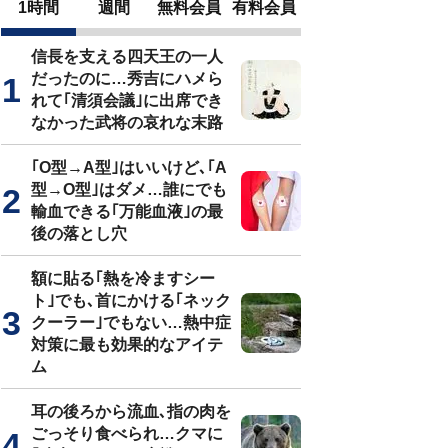
1時間
週間
無料会員
有料会員
信長を支える四天王の一人
だったのに…秀吉にハメら
れて｢清須会議｣に出席でき
なかった武将の哀れな末路
｢O型→A型｣はいいけど､｢A
型→O型｣はダメ…誰にでも
輸血できる｢万能血液｣の最
後の落とし穴
額に貼る｢熱を冷ますシー
ト｣でも､首にかける｢ネック
クーラー｣でもない…熱中症
対策に最も効果的なアイテ
ム
耳の後ろから流血､指の肉を
ごっそり食べられ…クマに