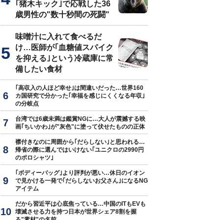
｢猪木キック｣で応戦した36
歳男性の"数十秒間の死闘"
味噌汁に入れて食べるだ
真はイメージです
け…医師が｢血糖値スパイク
を抑える｣という冷蔵庫に常
備したい食材
｢高収入の人ほど幸せ｣は間違いだった…世界160
カ国研究で分かった｢幸福を感じにくくなる年収｣
の分岐点
台湾では6歳未満は鑑賞NGに…大人が震撼する映
画｢ちいかわ｣が"灰色"に塗って伏せたものの正体
襟付きなのに周囲から｢だらしない｣と思われる…
帰省の際に選んではいけない｢ユニクロの2990円
のポロシャツ｣
｢ボディーバッグ｣より評判が悪い…休日のイオン
で見かける一発で｢だらしないお父さん｣になるNG
アイテム
だから習近平は心底焦っている…中国のITもEVも
壊滅させる力を持つ日本が世界シェア8割を握
る"素材"の名前