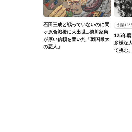
石田三成と戦っていないのに関
創業12
ヶ原合戦後に大出世...徳川家康
125年
が厚い信頼を置いた「戦国最大
多様な
の悪人」
て挑む