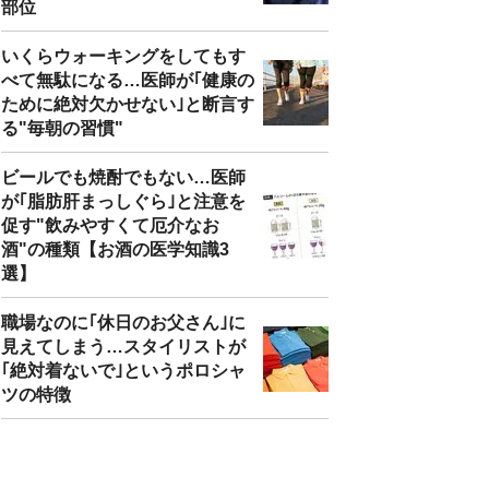
部位
いくらウォーキングをしてもす
べて無駄になる…医師が｢健康の
ために絶対欠かせない｣と断言す
る"毎朝の習慣"
ビールでも焼酎でもない…医師
が｢脂肪肝まっしぐら｣と注意を
促す"飲みやすくて厄介なお
酒"の種類【お酒の医学知識3
選】
職場なのに｢休日のお父さん｣に
見えてしまう…スタイリストが
｢絶対着ないで｣というポロシャ
ツの特徴