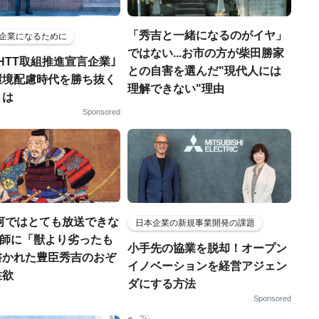
「秀吉と一緒になるのがイヤ」
企業になるために
ではない...お市の方が柴田勝家
HTT取組推進宣言企業｣
との自害を選んだ"現代人には
環境配慮時代を勝ち抜く
理解できない"理由
とは
Sponsored
河ではとても放送できな
日本企業の新規事業開発の課題
宣教師に「獣より劣ったも
小手先の協業を脱却！オープン
書かれた豊臣秀吉のおぞ
イノベーションを経営アジェン
性欲
ダにする方法
Sponsored