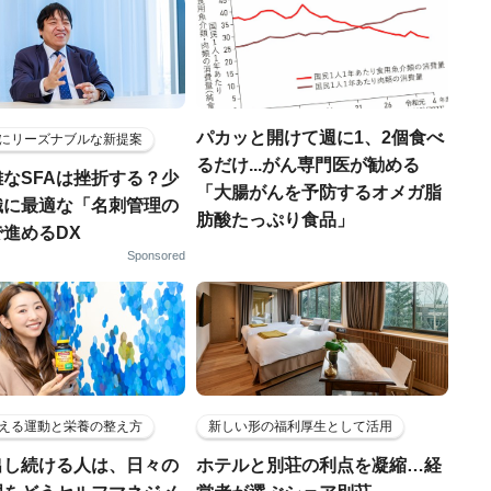
パカッと開けて週に1、2個食べ
にリーズナブルな新提案
るだけ...がん専門医が勧める
なSFAは挫折する？少
「大腸がんを予防するオメガ脂
織に最適な「名刺管理の
肪酸たっぷり食品」
進めるDX
Sponsored
える運動と栄養の整え方
新しい形の福利厚生として活用
出し続ける人は、日々の
ホテルと別荘の利点を凝縮…経