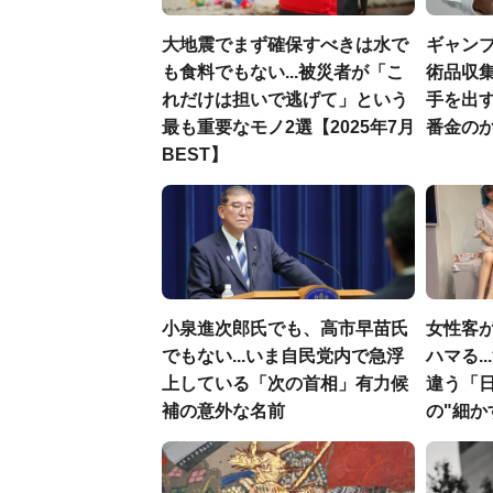
大地震でまず確保すべきは水で
ギャン
も食料でもない...被災者が「こ
術品収集
れだけは担いで逃げて」という
手を出
最も重要なモノ2選【2025年7月
番金の
BEST】
小泉進次郎氏でも、高市早苗氏
女性客が
でもない...いま自民党内で急浮
ハマる.
上している「次の首相」有力候
違う「
補の意外な名前
の"細か