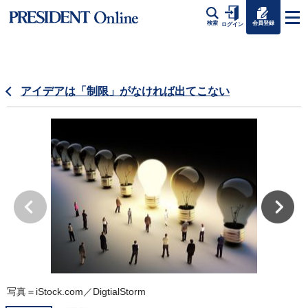
会員登録
検索
ログイン
アイデアは「制限」がなければ出てこない
写真＝iStock.com／DigtialStorm