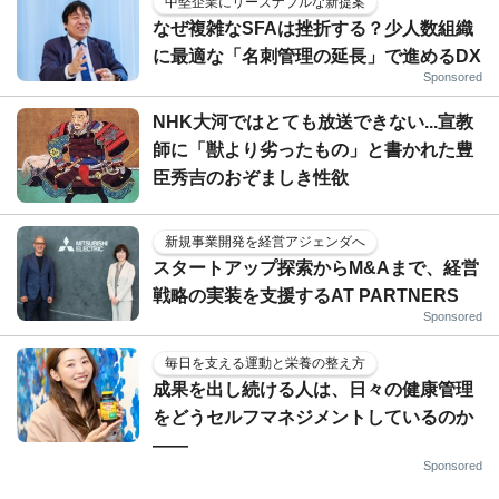
中堅企業にリーズナブルな新提案
なぜ複雑なSFAは挫折する？少人数組織
に最適な「名刺管理の延長」で進めるDX
Sponsored
NHK大河ではとても放送できない...宣教
師に「獣より劣ったもの」と書かれた豊
臣秀吉のおぞましき性欲
新規事業開発を経営アジェンダへ
スタートアップ探索からM&Aまで、経営
戦略の実装を支援するAT PARTNERS
Sponsored
毎日を支える運動と栄養の整え方
成果を出し続ける人は、日々の健康管理
をどうセルフマネジメントしているのか
——
Sponsored