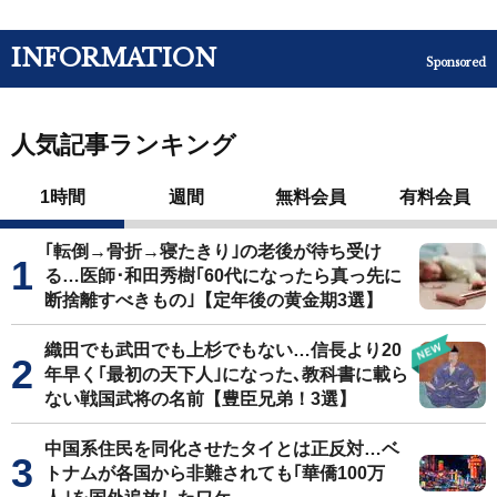
INFORMATION
Sponsored
人気記事ランキング
1時間
週間
無料会員
有料会員
｢転倒→骨折→寝たきり｣の老後が待ち受け
る…医師･和田秀樹｢60代になったら真っ先に
断捨離すべきもの｣【定年後の黄金期3選】
織田でも武田でも上杉でもない…信長より20
年早く｢最初の天下人｣になった､教科書に載ら
ない戦国武将の名前【豊臣兄弟！3選】
中国系住民を同化させたタイとは正反対…ベ
トナムが各国から非難されても｢華僑100万