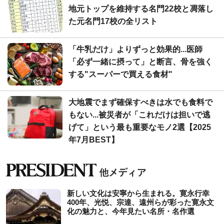
地元トップを維持する名門22校と凋落し
た元名門17校の全リスト
「牛乳だけ」よりずっと効果的...医師
「必ず一緒に摂って」と断言、骨を強く
する"スーパーで買える食材"
大地震でまず確保すべきは水でも食料で
もない...被災者が「これだけは担いで逃
げて」という最も重要なモノ2選【2025
年7月BEST】
新しい文化は安寧から生まれる。寛永行幸
400年、光悦、宗達、遠州らが彩った寛永文
化の魅力と、今年見たい名所・名作選