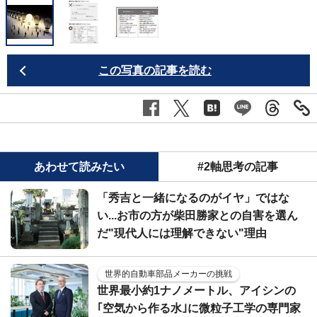
この写真の記事を読む
あわせて読みたい
#2軸思考の記事
「秀吉と一緒になるのがイヤ」ではな
い...お市の方が柴田勝家との自害を選ん
だ"現代人には理解できない"理由
世界的自動車部品メーカーの挑戦
世界最小約1ナノメートル、アイシンの
｢空気から作る水｣に微粒子工学の専門家