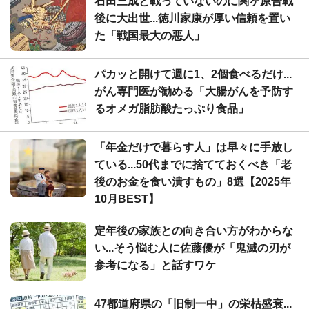
石田三成と戦っていないのに関ヶ原合戦
後に大出世...徳川家康が厚い信頼を置い
た「戦国最大の悪人」
パカッと開けて週に1、2個食べるだけ...
がん専門医が勧める「大腸がんを予防す
るオメガ脂肪酸たっぷり食品」
「年金だけで暮らす人」は早々に手放し
ている...50代までに捨てておくべき「老
後のお金を食い潰すもの」8選【2025年
10月BEST】
定年後の家族との向き合い方がわからな
い...そう悩む人に佐藤優が「鬼滅の刃が
参考になる」と話すワケ
47都道府県の「旧制一中」の栄枯盛衰...