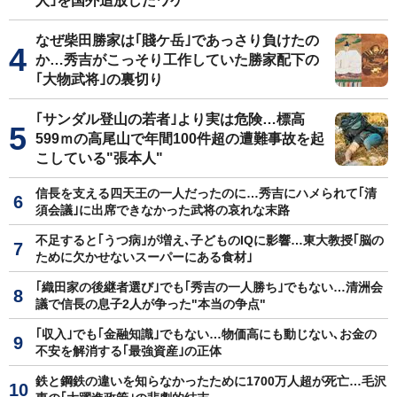
人｣を国外追放したワケ
なぜ柴田勝家は｢賤ケ岳｣であっさり負けたの
か…秀吉がこっそり工作していた勝家配下の
｢大物武将｣の裏切り
｢サンダル登山の若者｣より実は危険…標高
599ｍの高尾山で年間100件超の遭難事故を起
こしている"張本人"
信長を支える四天王の一人だったのに…秀吉にハメられて｢清
須会議｣に出席できなかった武将の哀れな末路
不足すると｢うつ病｣が増え､子どものIQに影響…東大教授｢脳の
ために欠かせないスーパーにある食材｣
｢織田家の後継者選び｣でも｢秀吉の一人勝ち｣でもない…清洲会
議で信長の息子2人が争った"本当の争点"
｢収入｣でも｢金融知識｣でもない…物価高にも動じない､お金の
不安を解消する｢最強資産｣の正体
鉄と鋼鉄の違いを知らなかったために1700万人超が死亡…毛沢