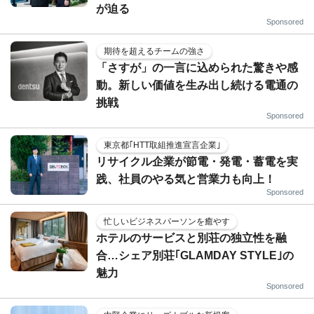
が迫る
Sponsored
期待を超えるチームの強さ
「さすが」の一言に込められた驚きや感
動。新しい価値を生み出し続ける電通の
挑戦
Sponsored
東京都｢HTT取組推進宣言企業｣
リサイクル企業が節電・発電・蓄電を実
践、社員のやる気と営業力も向上！
Sponsored
忙しいビジネスパーソンを癒やす
ホテルのサービスと別荘の独立性を融
合…シェア別荘｢GLAMDAY STYLE｣の
魅力
Sponsored