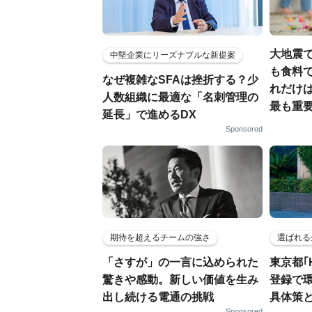
大地震
中堅企業にリーズナブルな新提案
も食料で
なぜ複雑なSFAは挫折する？少
れだけ
人数組織に最適な「名刺管理の
最も重要
延長」で進めるDX
Sponsored
期待を超えるチームの強さ
選ばれる
「さすが」の一言に込められた
東京都｢
驚きや感動。新しい価値を生み
登録で
出し続ける電通の挑戦
具体策
Sponsored