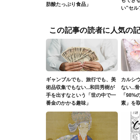
もでき
肪酸たっぷり食品」
い”セ
この記事の読者に人気の
ギャンブルでも、旅行でも、美
カルシ
術品収集でもない...和田秀樹が
ない..
手を出すなという「世の中で一
「98%
番金のかかる趣味」
素」を