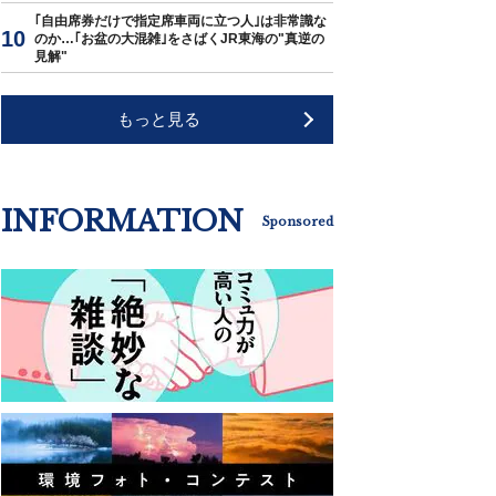
｢自由席券だけで指定席車両に立つ人｣は非常識な
のか…｢お盆の大混雑｣をさばくJR東海の"真逆の
見解"
もっと見る
INFORMATION
Sponsored