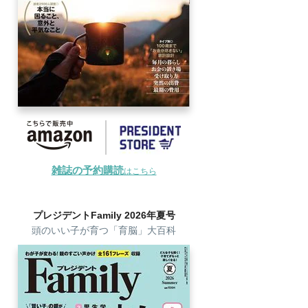
雑誌の予約購読
はこちら
プレジデントFamily 2026年夏号
頭のいい子が育つ「育脳」大百科