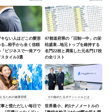
デキない人ほどこの髪形
47都道府県の「旧制一中」の栄
る...相手から全く信頼
枯盛衰...地元トップを維持する
い「ビジネスで一発アウ
名門22校と凋落した元名門17校
アスタイル3選
の全リスト
えるための健康習慣
その秘めたるポテンシャルとは
家事と慌ただしい毎日で
世界最小、約1ナノメートルの