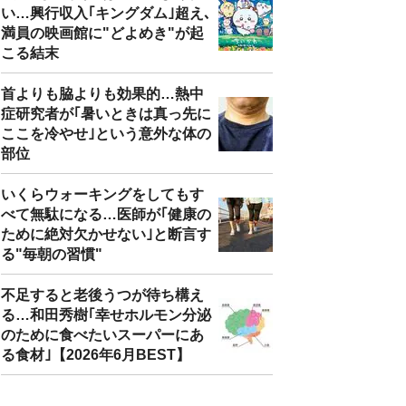
い…興行収入｢キングダム｣超え､
満員の映画館に"どよめき"が起
こる結末
首よりも脇よりも効果的…熱中
症研究者が｢暑いときは真っ先に
ここを冷やせ｣という意外な体の
部位
いくらウォーキングをしてもす
べて無駄になる…医師が｢健康の
ために絶対欠かせない｣と断言す
る"毎朝の習慣"
不足すると老後うつが待ち構え
る…和田秀樹｢幸せホルモン分泌
のために食べたいスーパーにあ
る食材｣【2026年6月BEST】