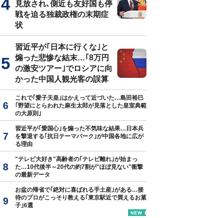
見放され､側近も友好国も停
戦を迫る独裁政権の末期症
にある清水さんの実家は、温泉を引いた露天風呂も完備していた。日に4
状
習近平が｢日本に行くな｣と
煽った悲惨な結末…｢8万円
の激安ツアー｣でロシアに向
かった中国人観光客の誤算
これで｢愛子天皇｣はかえって近づいた…島田裕巳
｢野望にとらわれた麻生太郎が見落とした皇室典範
の大原則｣
習近平が｢愛国心｣を煽った不気味な結果…日本兵
を撃退する｢抗日テーマパーク｣が中国各地に広が
る理由
"テレビ大好き"高齢者の｢テレビ離れ｣が始まっ
た…10代後半～20代の約7割が"ほぼ見ない"衝撃
の最新データ
お盆の帰省で｢絶対に喜ばれる手土産｣がある…接
待のプロがこっそり教える｢東京駅近で買えるお菓
子｣6選