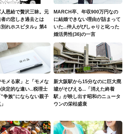
軍人恩給で贅沢三昧。元
MARCH卒、年収900万円なの
患者の悲しき過去とは
に結婚できない理由が詰まって
お別れホスピタル』第4
いた...仲人がぴしゃりと叱った
婚活男性(36)の一言
でモメる家」と「モメな
新大阪駅から15分なのに巨大廃
決定的な違い...税理士
墟がそびえる...「消えた終着
"争族"にならない親子
駅」が映し出す昭和のニュータ
点」
ウンの栄枯盛衰