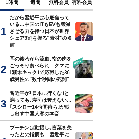
1時間
週間
無料会員
有料会員
だから習近平は心底焦って
いる…中国のITもEVも壊滅
させる力を持つ日本が世界
シェア8割を握る"素材"の名
前
耳の後ろから流血､指の肉を
ごっそり食べられ…クマに
｢猪木キック｣で応戦した36
歳男性の"数十秒間の死闘"
習近平が｢日本に行くな｣と
煽っても､寿司は奪えない…
｢スシロー14時間待ち｣が映
し出す中国人客の本音
プーチンは動揺し､言葉を失
ったとの指摘も…習近平に