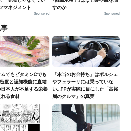
る、“完璧じゃなくてい
｢微細水粒子｣はなぜ髪や肌を潤
ルフマネジメント
すのか
Sponsored
Sponsored
記事
ウムでもビタミンCでも
「本当のお金持ち」はポルシェ
.骨密度と認知機能に直結
やフェラーリには乗っていな
の日本人が不足する栄養
い...FPが実際に目にした「富裕
取れる食材
層のクルマ」の真実