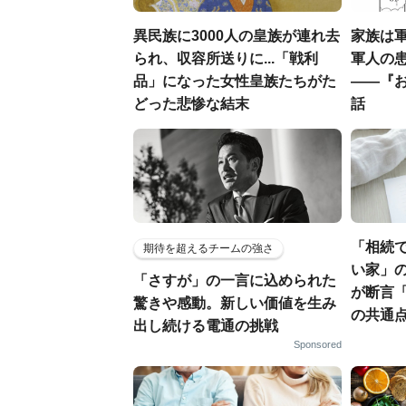
異民族に3000人の皇族が連れ去
家族は
られ、収容所送りに...「戦利
軍人の
品」になった女性皇族たちがた
――『
どった悲惨な結末
話
「相続
期待を超えるチームの強さ
い家」の
「さすが」の一言に込められた
が断言「
驚きや感動。新しい価値を生み
の共通
出し続ける電通の挑戦
Sponsored