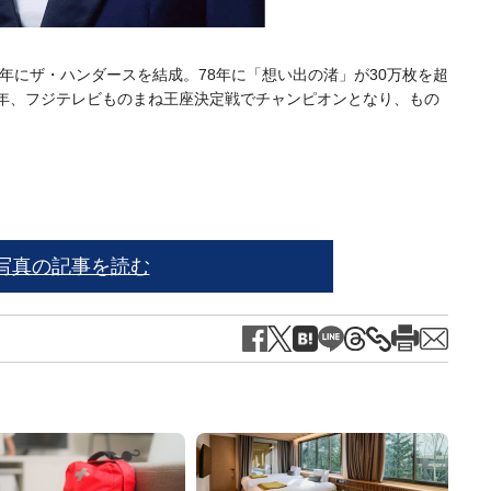
長野
5年にザ・ハンダースを結成。78年に「想い出の渚」が30万枚を超
7年、フジテレビものまね王座決定戦でチャンピオンとなり、もの
写真の記事を読む