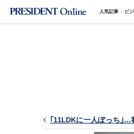
人気記事
ビジ
｢11LDKに一人ぼっち