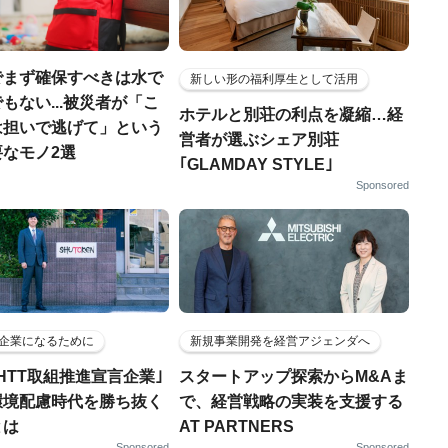
でまず確保すべきは水で
新しい形の福利厚生として活用
もない...被災者が「こ
ホテルと別荘の利点を凝縮…経
は担いで逃げて」という
営者が選ぶシェア別荘
なモノ2選
｢GLAMDAY STYLE｣
Sponsored
企業になるために
新規事業開発を経営アジェンダへ
HTT取組推進宣言企業｣
スタートアップ探索からM&Aま
環境配慮時代を勝ち抜く
で、経営戦略の実装を支援する
とは
AT PARTNERS
Sponsored
Sponsored