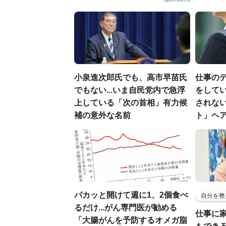
小泉進次郎氏でも、高市早苗氏
仕事の
でもない...いま自民党内で急浮
をしてい
上している「次の首相」有力候
されな
補の意外な名前
ト」ヘ
パカッと開けて週に1、2個食べ
自分を整
るだけ...がん専門医が勧める
仕事に
「大腸がんを予防するオメガ脂