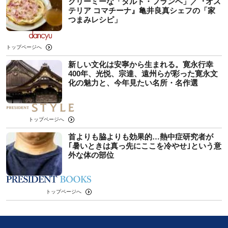
クリーミーな「タルト・フランベ」／『オス
テリア コマチーナ』亀井良真シェフの「家
つまみレシピ」
トップページへ
新しい文化は安寧から生まれる。寛永行幸
400年、光悦、宗達、遠州らが彩った寛永文
化の魅力と、今年見たい名所・名作選
トップページへ
首よりも脇よりも効果的…熱中症研究者が
｢暑いときは真っ先にここを冷やせ｣という意
外な体の部位
トップページへ