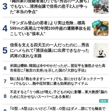
｢織田家の後継者選び｣でも｢秀吉の一人勝ち｣
でもない…清洲会議で信長の息子2人が争っ
た"本当の争点"
｢サンダル登山の若者｣より実は危険…標高
599ｍの高尾山で年間100件超の遭難事故を起
こしている"張本人"
信長を支える四天王の一人だったのに…秀吉
にハメられて｢清須会議｣に出席できなかった
武将の哀れな末路
米国は曖昧､韓国は冷ややかだったが…習近平を激怒させた高
市発言に｢無言の支持｣を示した国の｢大胆な手法｣
額に貼る｢熱を冷ますシート｣でも､首にかける｢ネッククーラ
ー｣でもない…熱中症対策に最も効果的なアイテム
不足すると｢うつ病｣が増え､子どものIQに影響…東大教授｢脳の
ために欠かせないスーパーにある食材｣
｢O型→A型｣はいいけど､｢A型→O型｣はダメ…誰にでも輸血で