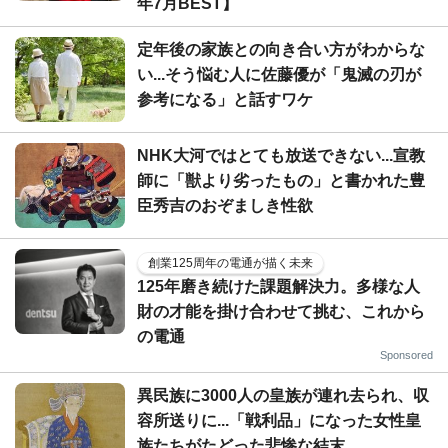
年7月BEST】
定年後の家族との向き合い方がわからな
い...そう悩む人に佐藤優が「鬼滅の刃が
参考になる」と話すワケ
NHK大河ではとても放送できない...宣教
師に「獣より劣ったもの」と書かれた豊
臣秀吉のおぞましき性欲
創業125周年の電通が描く未来
125年磨き続けた課題解決力。多様な人
財の才能を掛け合わせて挑む、これから
の電通
Sponsored
異民族に3000人の皇族が連れ去られ、収
容所送りに...「戦利品」になった女性皇
族たちがたどった悲惨な結末