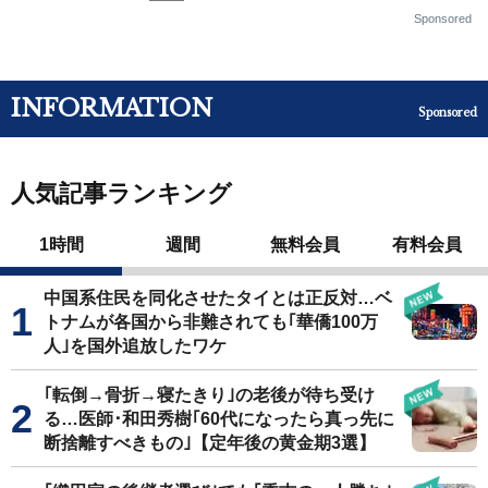
Sponsored
INFORMATION
Sponsored
人気記事ランキング
1時間
週間
無料会員
有料会員
中国系住民を同化させたタイとは正反対…ベ
トナムが各国から非難されても｢華僑100万
人｣を国外追放したワケ
｢転倒→骨折→寝たきり｣の老後が待ち受け
る…医師･和田秀樹｢60代になったら真っ先に
断捨離すべきもの｣【定年後の黄金期3選】