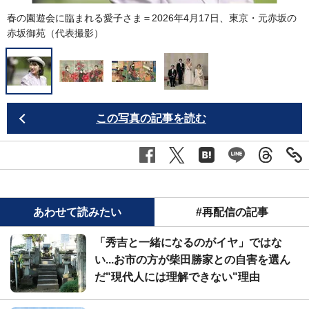
春の園遊会に臨まれる愛子さま＝2026年4月17日、東京・元赤坂の
赤坂御苑（代表撮影）
M
この写真の記事を読む
あわせて読みたい
#再配信の記事
「秀吉と一緒になるのがイヤ」ではな
い...お市の方が柴田勝家との自害を選ん
だ"現代人には理解できない"理由