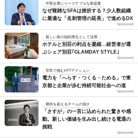
中堅企業にリーズナブルな新提案
なぜ複雑なSFAは挫折する？少人数組織
に最適な「名刺管理の延長」で進めるDX
Sponsored
新しい形の福利厚生として活用
ホテルと別荘の利点を凝縮…経営者が選
ぶシェア別荘｢GLAMDAY STYLE｣
Sponsored
官民で挑むHTTアクション
電力を「へらす・つくる・ためる」で東
京都と企業が歩む持続可能社会への道
Sponsored
期待を超えるチームの強さ
「さすが」の一言に込められた驚きや感
動。新しい価値を生み出し続ける電通の
挑戦
Sponsored