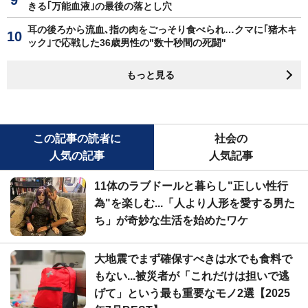
きる｢万能血液｣の最後の落とし穴
耳の後ろから流血､指の肉をごっそり食べられ…クマに｢猪木キ
ック｣で応戦した36歳男性の"数十秒間の死闘"
もっと見る
この記事の読者に
社会の
人気の記事
人気記事
11体のラブドールと暮らし"正しい性行
為"を楽しむ...「人より人形を愛する男た
ち」が奇妙な生活を始めたワケ
大地震でまず確保すべきは水でも食料で
もない...被災者が「これだけは担いで逃
げて」という最も重要なモノ2選【2025