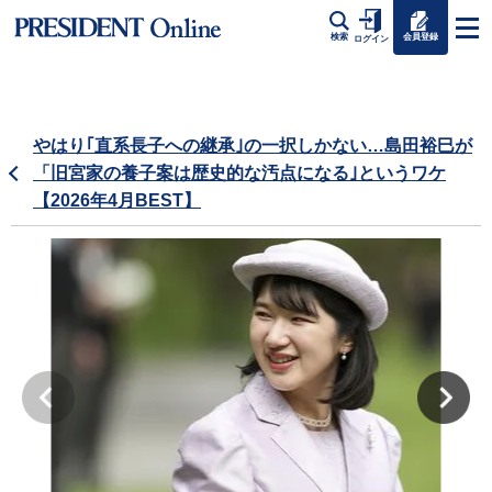
会員登録
検索
ログイン
やはり｢直系長子への継承｣の一択しかない…島田裕巳が
「旧宮家の養子案は歴史的な汚点になる｣というワケ
【2026年4月BEST】