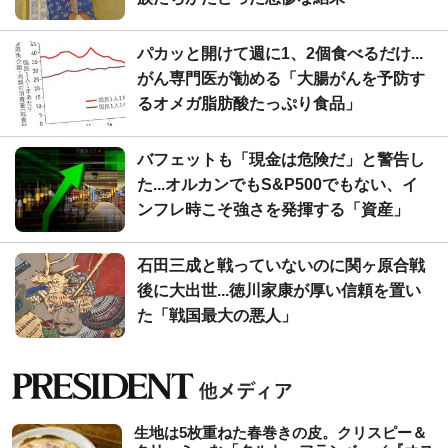
パカッと開けて週に1、2個食べるだけ...
がん専門医が勧める「大腸がんを予防す
るオメガ脂肪酸たっぷり食品」
バフェットも「現金は危険だ」と警告し
た...オルカンでもS&P500でもない、イ
ンフレ時こそ強さを発揮する「資産」
石田三成と戦っていないのに関ヶ原合戦
後に大出世...徳川家康が厚い信頼を置い
た「戦国最大の悪人」
生地は5枚重ねた春巻きの皮。クリスピー＆