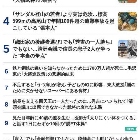
｢大物武将｣の裏切り
｢サンダル登山の若者｣より実は危険…標高
599ｍの高尾山で年間100件超の遭難事故を起
こしている"張本人"
｢織田家の後継者選び｣でも｢秀吉の一人勝ち｣
でもない…清洲会議で信長の息子2人が争っ
た"本当の争点"
鉄と鋼鉄の違いを知らなかったために1700万人超が死亡…毛沢
東の｢大躍進政策｣の悲劇的結末
不足すると｢うつ病｣が増え､子どものIQに影響…東大教授｢脳の
ために欠かせないスーパーにある食材｣
信長を支える四天王の一人だったのに…秀吉にハメられて｢清
須会議｣に出席できなかった武将の哀れな末路
見た目年齢に40歳の差を生む…医師が｢太りにくい体をつくる｣
と話す1日にわずか10回の"脱ET体操"
｢収入｣でも｢金融知識｣でもない…物価高にも動じない､お金の