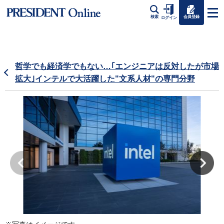
会員登録
検索
ログイン
哲学でも経済学でもない…｢エンジニアは反対したが市場
拡大｣インテルで大活躍した"文系人材"の専門分野