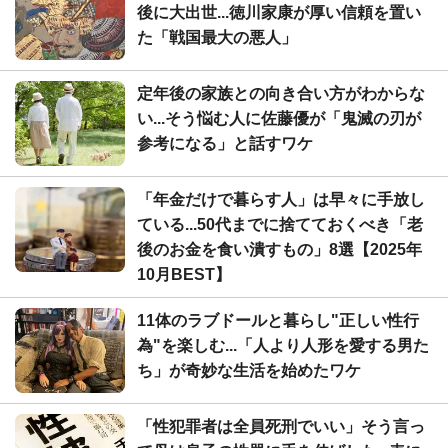
後に大出世...徳川家康が厚い信頼を置い
た「戦国最大の悪人」
定年後の家族との向き合い方がわからな
い...そう悩む人に佐藤優が「鬼滅の刃が
参考になる」と話すワケ
「年金だけで暮らす人」は早々に手放し
ている...50代までに捨てておくべき「老
後のお金を食い潰すもの」8選【2025年
10月BEST】
11体のラブドールと暮らし"正しい性行
為"を楽しむ...「人より人形を愛する男た
ち」が奇妙な生活を始めたワケ
「性犯罪者は全員死刑でいい」そう言っ