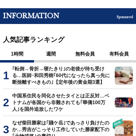
INFORMATION
Sponsored
人気記事ランキング
1時間
週間
無料会員
有料会員
｢転倒→骨折→寝たきり｣の老後が待ち受け
る…医師･和田秀樹｢60代になったら真っ先に
断捨離すべきもの｣【定年後の黄金期3選】
中国系住民を同化させたタイとは正反対…ベ
トナムが各国から非難されても｢華僑100万
人｣を国外追放したワケ
なぜ柴田勝家は｢賤ケ岳｣であっさり負けたの
か…秀吉がこっそり工作していた勝家配下の