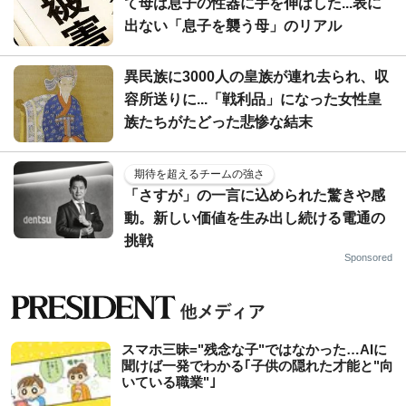
て母は息子の性器に手を伸ばした...表に
出ない「息子を襲う母」のリアル
異民族に3000人の皇族が連れ去られ、収
容所送りに...「戦利品」になった女性皇
族たちがたどった悲惨な結末
期待を超えるチームの強さ
「さすが」の一言に込められた驚きや感
動。新しい価値を生み出し続ける電通の
挑戦
Sponsored
スマホ三昧="残念な子"ではなかった…AIに
聞けば一発でわかる｢子供の隠れた才能と"向
いている職業"｣