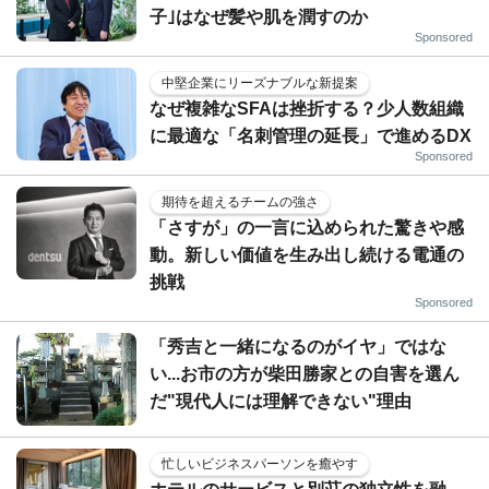
子｣はなぜ髪や肌を潤すのか
Sponsored
中堅企業にリーズナブルな新提案
なぜ複雑なSFAは挫折する？少人数組織
に最適な「名刺管理の延長」で進めるDX
Sponsored
期待を超えるチームの強さ
「さすが」の一言に込められた驚きや感
動。新しい価値を生み出し続ける電通の
挑戦
Sponsored
「秀吉と一緒になるのがイヤ」ではな
い...お市の方が柴田勝家との自害を選ん
だ"現代人には理解できない"理由
忙しいビジネスパーソンを癒やす