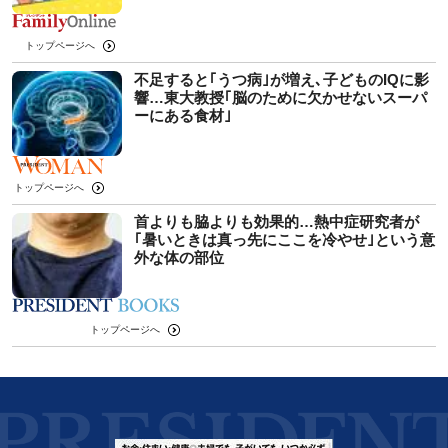
トップページへ
不足すると｢うつ病｣が増え､子どものIQに影
響…東大教授｢脳のために欠かせないスーパ
ーにある食材｣
トップページへ
首よりも脇よりも効果的…熱中症研究者が
｢暑いときは真っ先にここを冷やせ｣という意
外な体の部位
トップページへ