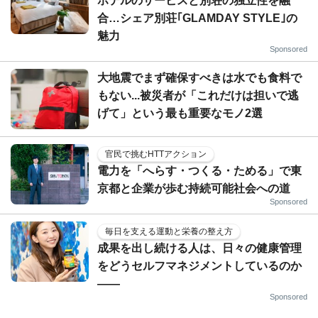
ホテルのサービスと別荘の独立性を融
合…シェア別荘｢GLAMDAY STYLE｣の
魅力
Sponsored
大地震でまず確保すべきは水でも食料で
もない...被災者が「これだけは担いで逃
げて」という最も重要なモノ2選
官民で挑むHTTアクション
電力を「へらす・つくる・ためる」で東
京都と企業が歩む持続可能社会への道
Sponsored
毎日を支える運動と栄養の整え方
成果を出し続ける人は、日々の健康管理
をどうセルフマネジメントしているのか
——
Sponsored