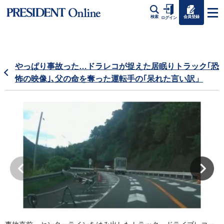
会員登録
検索
ログイン
やっぱり事故った…ドラレコが捉えた居眠りトラック｢恐
怖の映像｣､父の命を奪った運転手の｢呆れた言い訳」