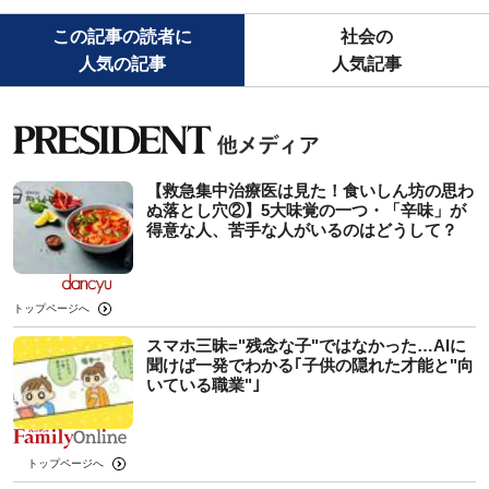
この記事の読者に
社会の
人気の記事
人気記事
【救急集中治療医は見た！食いしん坊の思わ
ぬ落とし穴②】5大味覚の一つ・「辛味」が
得意な人、苦手な人がいるのはどうして？
トップページへ
スマホ三昧="残念な子"ではなかった…AIに
聞けば一発でわかる｢子供の隠れた才能と"向
いている職業"｣
トップページへ