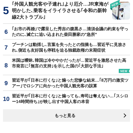
｢外国人観光客や子連れ｣より厄介…JR東海が
明かした､乗客をイライラさせる｢令和の新幹
線2大トラブル｣
｢お市の再婚｣で露呈した秀吉の腹黒さ…清須会議の約束を守っ
たのに､滅亡に追い込まれた柴田勝家の"急所"
プーチンは動揺し､言葉を失ったとの指摘も…習近平に見放さ
れ､側近も友好国も停戦を迫る独裁政権の末期症状
米国は曖昧､韓国は冷ややかだったが…習近平を激怒させた高
市発言に｢無言の支持｣を示した国の｢大胆な手法｣
習近平が｢日本に行くな｣と煽った悲惨な結末…｢8万円の激安ツ
アー｣でロシアに向かった中国人観光客の誤算
習近平が｢日本に行くな｣と煽っても､寿司は奪えない…｢スシロ
ー14時間待ち｣が映し出す中国人客の本音
もっと見る