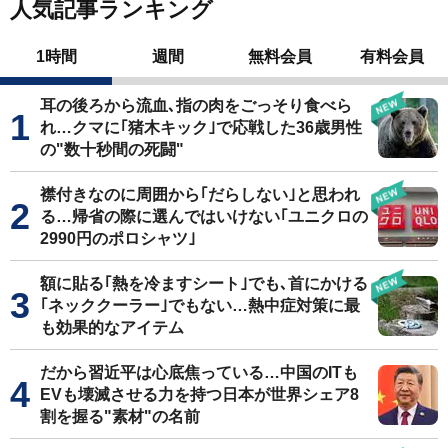
人気記事ランキング
1時間
週間
無料会員
有料会員
耳の後ろから流血､指の肉をごっそり食べら
れ…クマに｢猪木キック｣で応戦した36歳男性
の"数十秒間の死闘"
襟付きなのに周囲から｢だらしない｣と思われ
る…帰省の際に選んではいけない｢ユニクロの
2990円のポロシャツ｣
額に貼る｢熱を冷ますシート｣でも､首にかける
｢ネッククーラー｣でもない…熱中症対策に最
も効果的なアイテム
だから習近平は心底焦っている…中国のITも
EVも壊滅させる力を持つ日本が世界シェア8
割を握る"素材"の名前