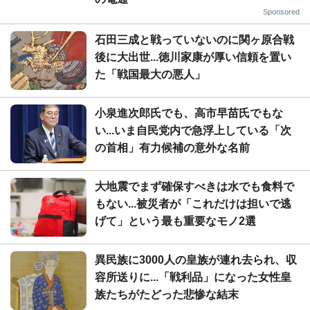
Sponsored
石田三成と戦っていないのに関ヶ原合戦
後に大出世...徳川家康が厚い信頼を置い
た「戦国最大の悪人」
小泉進次郎氏でも、高市早苗氏でもな
い...いま自民党内で急浮上している「次
の首相」有力候補の意外な名前
大地震でまず確保すべきは水でも食料で
もない...被災者が「これだけは担いで逃
げて」という最も重要なモノ2選
異民族に3000人の皇族が連れ去られ、収
容所送りに...「戦利品」になった女性皇
族たちがたどった悲惨な結末