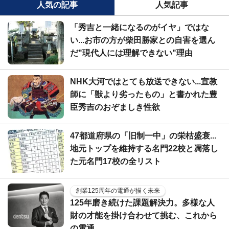
人気の記事
人気記事
「秀吉と一緒になるのがイヤ」ではな
い...お市の方が柴田勝家との自害を選ん
だ"現代人には理解できない"理由
NHK大河ではとても放送できない...宣教
師に「獣より劣ったもの」と書かれた豊
臣秀吉のおぞましき性欲
47都道府県の「旧制一中」の栄枯盛衰...
地元トップを維持する名門22校と凋落し
た元名門17校の全リスト
創業125周年の電通が描く未来
125年磨き続けた課題解決力。多様な人
財の才能を掛け合わせて挑む、これから
の電通