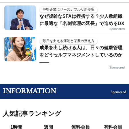
中堅企業にリーズナブルな新提案
なぜ複雑なSFAは挫折する？少人数組織
に最適な「名刺管理の延長」で進めるDX
Sponsored
毎日を支える運動と栄養の整え方
成果を出し続ける人は、日々の健康管理
をどうセルフマネジメントしているのか
——
Sponsored
INFORMATION
Sponsored
人気記事ランキング
1時間
週間
無料会員
有料会員