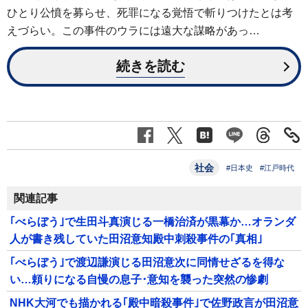
ひとり公憤を募らせ、死罪になる覚悟で斬りつけたとは考
えづらい。この事件のウラには遠大な謀略があっ…
続きを読む
社会
#日本史
#江戸時代
関連記事
｢べらぼう｣で生田斗真演じる一橋治済が黒幕か…オランダ
人が書き残していた田沼意知殿中刺殺事件の｢真相｣
｢べらぼう｣で渡辺謙演じる田沼意次に同情せざるを得な
い…頼りになる自慢の息子･意知を襲った突然の惨劇
NHK大河でも描かれる｢殿中暗殺事件｣で佐野政言が田沼意