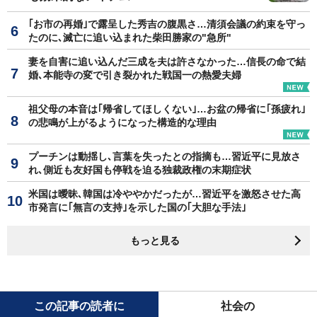
｢お市の再婚｣で露呈した秀吉の腹黒さ…清須会議の約束を守っ
たのに､滅亡に追い込まれた柴田勝家の"急所"
妻を自害に追い込んだ三成を夫は許さなかった…信長の命で結
婚､本能寺の変で引き裂かれた戦国一の熱愛夫婦
祖父母の本音は｢帰省してほしくない｣…お盆の帰省に｢孫疲れ｣
の悲鳴が上がるようになった構造的な理由
プーチンは動揺し､言葉を失ったとの指摘も…習近平に見放さ
れ､側近も友好国も停戦を迫る独裁政権の末期症状
米国は曖昧､韓国は冷ややかだったが…習近平を激怒させた高
市発言に｢無言の支持｣を示した国の｢大胆な手法｣
もっと見る
この記事の読者に
社会の