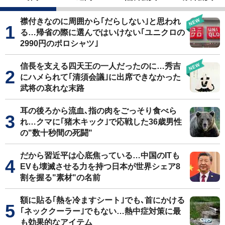
襟付きなのに周囲から｢だらしない｣と思われ
る…帰省の際に選んではいけない｢ユニクロの
2990円のポロシャツ｣
信長を支える四天王の一人だったのに…秀吉
にハメられて｢清須会議｣に出席できなかった
武将の哀れな末路
耳の後ろから流血､指の肉をごっそり食べら
れ…クマに｢猪木キック｣で応戦した36歳男性
の"数十秒間の死闘"
だから習近平は心底焦っている…中国のITも
EVも壊滅させる力を持つ日本が世界シェア8
割を握る"素材"の名前
額に貼る｢熱を冷ますシート｣でも､首にかける
｢ネッククーラー｣でもない…熱中症対策に最
も効果的なアイテム