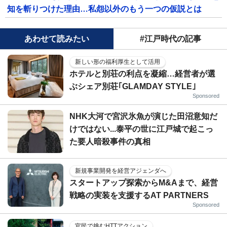
知を斬りつけた理由…私怨以外のもう一つの仮説とは
あわせて読みたい
#江戸時代の記事
新しい形の福利厚生として活用
ホテルと別荘の利点を凝縮…経営者が選
ぶシェア別荘｢GLAMDAY STYLE｣
Sponsored
NHK大河で宮沢氷魚が演じた田沼意知だ
けではない...泰平の世に江戸城で起こっ
た要人暗殺事件の真相
新規事業開発を経営アジェンダへ
スタートアップ探索からM&Aまで、経営
戦略の実装を支援するAT PARTNERS
Sponsored
官民で挑むHTTアクション