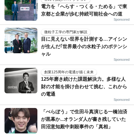
電力を「へらす・つくる・ためる」で東
京都と企業が歩む持続可能社会への道
Sponsored
微粒子工学の専門家が解説
目に見えない世界を計測する…アイシン
が生んだ｢世界最小の水粒子｣のポテンシ
ャル
Sponsored
創業125周年の電通が描く未来
125年磨き続けた課題解決力。多様な人
財の才能を掛け合わせて挑む、これから
の電通
Sponsored
「べらぼう」で生田斗真演じる一橋治済
が黒幕か...オランダ人が書き残していた
田沼意知殿中刺殺事件の「真相」