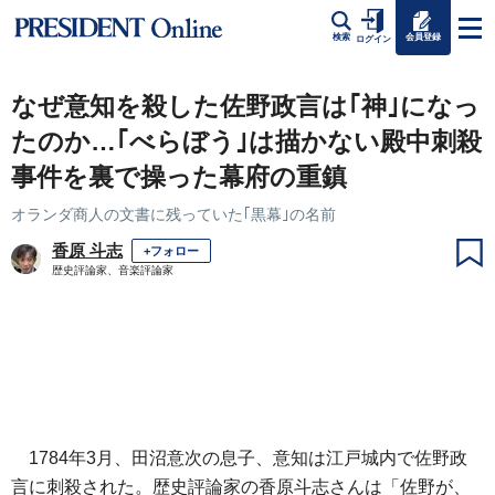
会員登録
検索
ログイン
なぜ意知を殺した佐野政言は｢神｣になっ
たのか…｢べらぼう｣は描かない殿中刺殺
事件を裏で操った幕府の重鎮
オランダ商人の文書に残っていた｢黒幕｣の名前
香原 斗志
+フォロー
歴史評論家、音楽評論家
1784年3月、田沼意次の息子、意知は江戸城内で佐野政
言に刺殺された。歴史評論家の香原斗志さんは「佐野が、