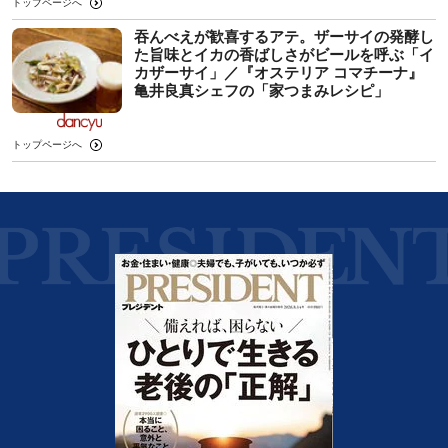
トップページへ
吞んべえが歓喜するアテ。ザーサイの発酵し
た旨味とイカの香ばしさがビールを呼ぶ「イ
カザーサイ」／『オステリア コマチーナ』
⻲井良真シェフの「家つまみレシピ」
トップページへ