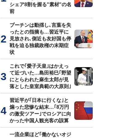
シェア8割を握る"素材"の名
前
プーチンは動揺し､言葉を失
ったとの指摘も…習近平に
見放され､側近も友好国も停
戦を迫る独裁政権の末期症
状
これで｢愛子天皇｣はかえっ
て近づいた…島田裕巳｢野望
にとらわれた麻生太郎が見
落とした皇室典範の大原則｣
習近平が｢日本に行くな｣と
煽った悲惨な結末…｢8万円
の激安ツアー｣でロシアに向
かった中国人観光客の誤算
一流企業ほど｢働かないオジ