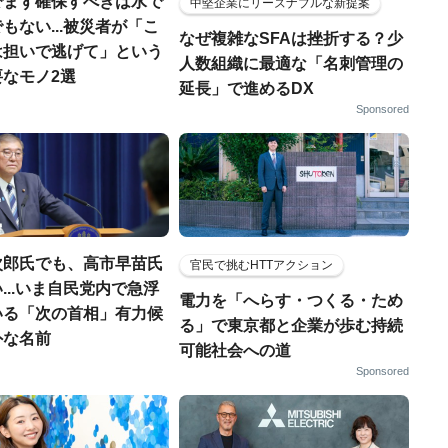
でまず確保すべきは水で
中堅企業にリーズナブルな新提案
もない...被災者が「こ
なぜ複雑なSFAは挫折する？少
は担いで逃げて」という
人数組織に最適な「名刺管理の
なモノ2選
延長」で進めるDX
Sponsored
次郎氏でも、高市早苗氏
官民で挑むHTTアクション
...いま自民党内で急浮
電力を「へらす・つくる・ため
いる「次の首相」有力候
る」で東京都と企業が歩む持続
外な名前
可能社会への道
Sponsored