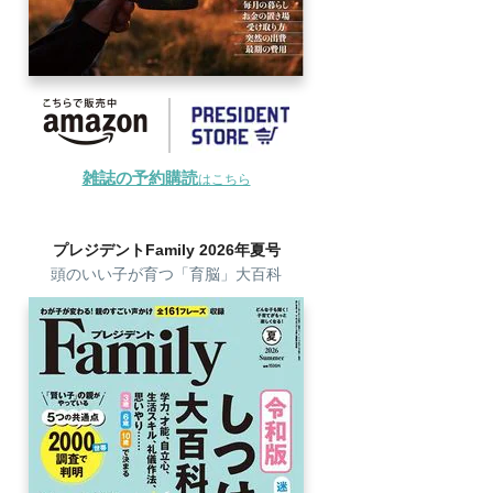
雑誌の予約購読
はこちら
プレジデントFamily 2026年夏号
頭のいい子が育つ「育脳」大百科