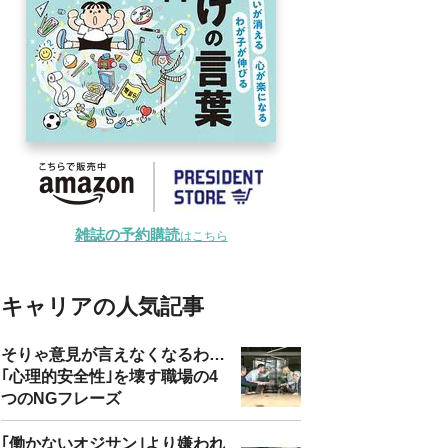
雑誌の予約購読
はこちら
キャリアの人気記事
そりゃ意見が言えなくなるわ…
｢心理的安全性｣を壊す職場の4
つのNGフレーズ
｢働かないオジサン｣より嫌われ