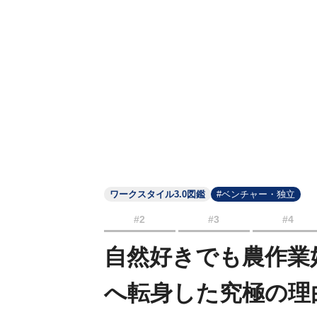
ワークスタイル3.0図鑑
#ベンチャー・独立
#2
#3
#4
自然好きでも農作業
へ転身した究極の理