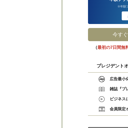
※年額
今すぐ
（
最初の7日間無
プレジデントオ
広告最小
雑誌『プ
ビジネス
会員限定