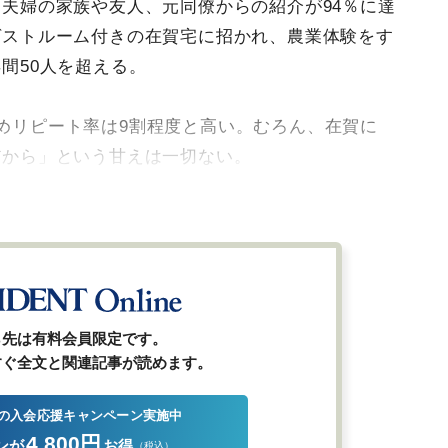
夫婦の家族や友人、元同僚からの紹介が94％に達
ゲストルーム付きの在賀宅に招かれ、農業体験をす
間50人を超える。
めリピート率は9割程度と高い。むろん、在賀に
だから」という甘えは一切ない。
ら先は有料会員限定です。
すぐ全文と関連記事が読めます。
の入会応援キャンペーン実施中
4,800円
ンが
お得
（税込）