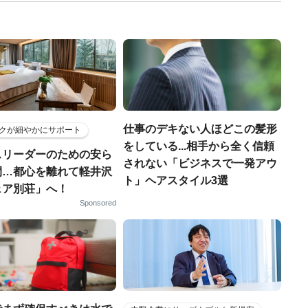
仕事のデキない人ほどこの髪形
クが細やかにサポート
をしている...相手から全く信頼
スリーダーのための安ら
されない「ビジネスで一発アウ
間…都心を離れて軽井沢
ト」ヘアスタイル3選
ェア別荘」へ！
Sponsored