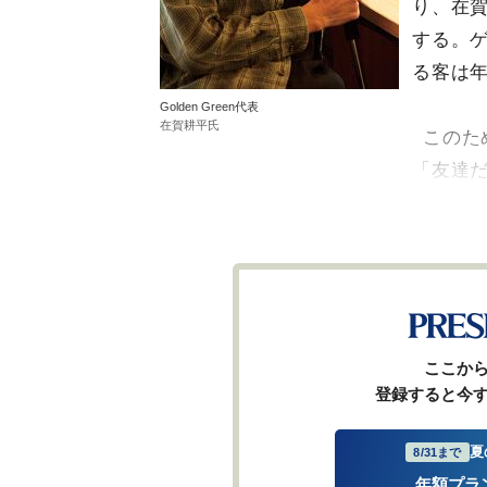
り、在賀
する。
る客は年
Golden Green代表
在賀耕平氏
このた
「友達
ここか
登録すると今
夏
8/31まで
年額プラ