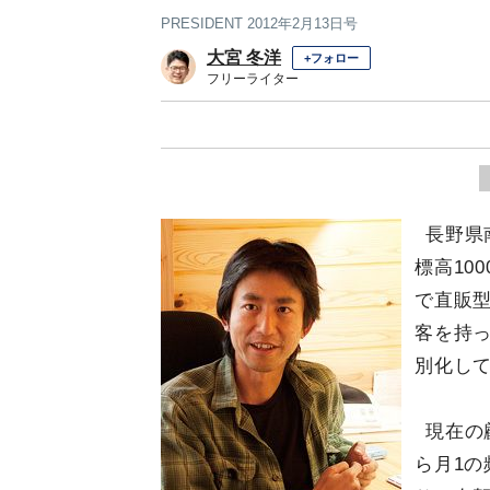
PRESIDENT 2012年2月13日号
大宮 冬洋
+フォロー
フリーライター
長野県
標高10
で直販型
客を持
別化し
現在の
ら月1