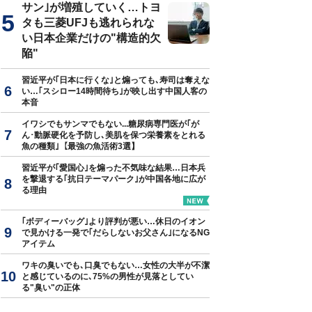
サン｣が増殖していく…トヨ
タも三菱UFJも逃れられな
い日本企業だけの"構造的欠
陥"
習近平が｢日本に行くな｣と煽っても､寿司は奪えな
い…｢スシロー14時間待ち｣が映し出す中国人客の
本音
イワシでもサンマでもない...糖尿病専門医が｢が
ん･動脈硬化を予防し､美肌を保つ栄養素をとれる
魚の種類｣【最強の魚活術3選】
習近平が｢愛国心｣を煽った不気味な結果…日本兵
を撃退する｢抗日テーマパーク｣が中国各地に広が
る理由
｢ボディーバッグ｣より評判が悪い…休日のイオン
で見かける一発で｢だらしないお父さん｣になるNG
アイテム
ワキの臭いでも､口臭でもない…女性の大半が不潔
と感じているのに､75%の男性が見落としてい
る"臭い"の正体