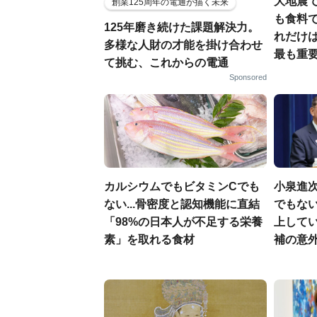
大地震
創業125周年の電通が描く未来
も食料で
125年磨き続けた課題解決力。
れだけ
多様な人財の才能を掛け合わせ
最も重要
て挑む、これからの電通
Sponsored
カルシウムでもビタミンCでも
小泉進
ない...骨密度と認知機能に直結
でもない
「98%の日本人が不足する栄養
上して
素」を取れる食材
補の意