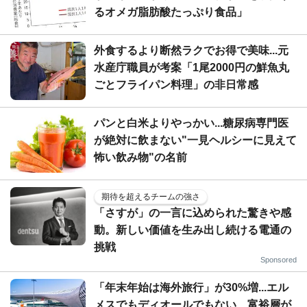
るオメガ脂肪酸たっぷり食品」
外食するより断然ラクでお得で美味...元
水産庁職員が考案「1尾2000円の鮮魚丸
ごとフライパン料理」の非日常感
パンと白米よりやっかい...糖尿病専門医
が絶対に飲まない"一見ヘルシーに見えて
怖い飲み物"の名前
期待を超えるチームの強さ
「さすが」の一言に込められた驚きや感
動。新しい価値を生み出し続ける電通の
挑戦
Sponsored
「年末年始は海外旅行」が30%増...エル
メスでもディオールでもない、富裕層が