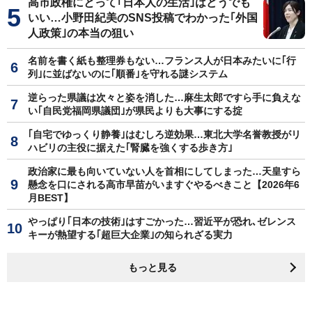
高市政権にとって｢日本人の生活｣はどうでも
いい…小野田紀美のSNS投稿でわかった｢外国
人政策｣の本当の狙い
名前を書く紙も整理券もない…フランス人が日本みたいに｢行
列｣に並ばないのに｢順番｣を守れる謎システム
逆らった県議は次々と姿を消した…麻生太郎ですら手に負えな
い｢自民党福岡県議団｣が県民よりも大事にする掟
｢自宅でゆっくり静養｣はむしろ逆効果…東北大学名誉教授がリ
ハビリの主役に据えた｢腎臓を強くする歩き方｣
政治家に最も向いていない人を首相にしてしまった…天皇すら
懸念を口にされる高市早苗がいますぐやるべきこと【2026年6
月BEST】
やっぱり｢日本の技術｣はすごかった…習近平が恐れ､ゼレンス
キーが熱望する｢超巨大企業｣の知られざる実力
もっと見る