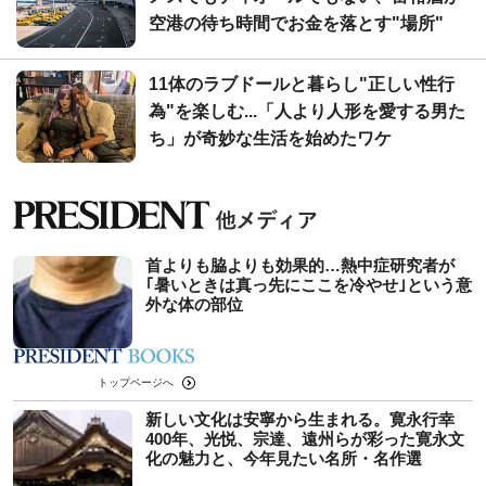
空港の待ち時間でお金を落とす"場所"
11体のラブドールと暮らし"正しい性行
為"を楽しむ...「人より人形を愛する男た
ち」が奇妙な生活を始めたワケ
首よりも脇よりも効果的…熱中症研究者が
｢暑いときは真っ先にここを冷やせ｣という意
外な体の部位
トップページへ
新しい文化は安寧から生まれる。寛永行幸
400年、光悦、宗達、遠州らが彩った寛永文
化の魅力と、今年見たい名所・名作選