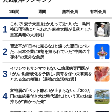
1時間
週間
無料会員
有料会員
これで｢愛子天皇｣はかえって近づいた…島田
裕巳｢野望にとらわれた麻生太郎が見落とした
皇室典範の大原則｣
習近平が｢日本に売るな｣と煽った翌日にバレ
た…日本企業に6割を握られていた"中国の半
導体"の意外な急所
イワシでもサンマでもない...糖尿病専門医が
｢がん･動脈硬化を予防し､美背を保つ栄養素を
とれる魚の種類｣【最強の魚活術3選】
富裕層の｢ペット離れ｣が止まらない…｢300万
円の血統書付き犬は時代遅れ｣という真のお金
持ちが"向かった先"