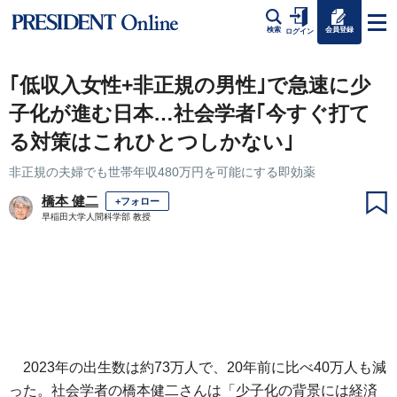
会員登録
検索
ログイン
｢低収入女性+非正規の男性｣で急速に少
子化が進む日本…社会学者｢今すぐ打て
る対策はこれひとつしかない｣
非正規の夫婦でも世帯年収480万円を可能にする即効薬
橋本 健二
+フォロー
早稲田大学人間科学部 教授
2023年の出生数は約73万人で、20年前に比べ40万人も減
った。社会学者の橋本健二さんは「少子化の背景には経済