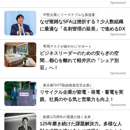
Sponsored
中堅企業にリーズナブルな新提案
なぜ複雑なSFAは挫折する？少人数組織
に最適な「名刺管理の延長」で進めるDX
Sponsored
専用デスクが細やかにサポート
ビジネスリーダーのための安らぎの空
間…都心を離れて軽井沢の「シェア別
荘」へ！
Sponsored
東京都｢HTT取組推進宣言企業｣
リサイクル企業が節電・発電・蓄電を実
践、社員のやる気と営業力も向上！
Sponsored
創業125周年の電通が描く未来
125年磨き続けた課題解決力。多様な人