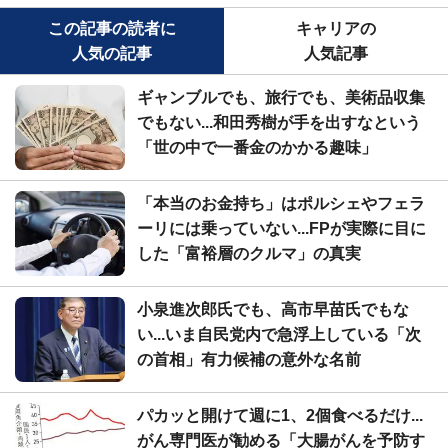
この記事の読者に
キャリアの
人気の記事
人気記事
ギャンブルでも、旅行でも、美術品収集
でもない...和田秀樹が手を出すなという
「世の中で一番金のかかる趣味」
「本当のお金持ち」はポルシェやフェラ
ーリには乗っていない...FPが実際に目に
した「富裕層のクルマ」の真実
小泉進次郎氏でも、高市早苗氏でもな
い...いま自民党内で急浮上している「次
の首相」有力候補の意外な名前
パカッと開けて週に1、2個食べるだけ...
がん専門医が勧める「大腸がんを予防す