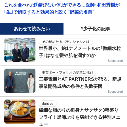
これを食べれば｢錆びない体｣ができる…医師･和田秀樹が
｢生｣で摂取すると効果的と説く"野菜の名前"
あわせて読みたい
#少子化の記事
その秘めたるポテンシャルとは
世界最小、約1ナノメートルの｢微細水粒
子｣はなぜ髪や肌を潤すのか
Sponsored
事業ポートフォリオの変革に挑戦
三菱電機とAT PARTNERSが語る、新規
事業開発成功の条件と失敗要因
Sponsored
dancyu
繊細な脂のりの刺身とサクサク3種盛り
フライ！黒瀬ぶりを堪能できる特別メニ
ュー