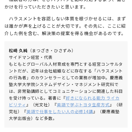
かけを行っていただきたいと思います。
ハラスメントを容認しない体質を根づかせるには、まず
は誰かが声を上げることが大切です。その先に、ここに紹
介した例を含む、解決策の提案を得る機会があるのです。
松崎 久純
（まつざき・ひさずみ）
サイドマン経営・代表
もともとグローバル人材育成を専門とする経営コンサルタ
ントだが、近年は会社組織などに存在する「ハラスメント
の行為者」のカウンセラーとしての業務が増加中。慶應義
塾大学大学院システムデザイン・マネジメント研究科で
は、非常勤講師としてコミュニケーションに関連した科目
を受け持っている。著書に『
好きになられる能力 ライカ
ビリティ
』（光文社）『
英語で学ぶトヨタ生産方式
』（研
究社）『
英語で仕事をしたい人の必修14講
』（慶應義塾
大学出版会）など多数。