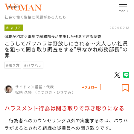
menu
社会で働く性格に問題がある人たち
キャリア
2024.02.13
退職が相次ぐ職場で総務部長が実施した残念すぎる調査
こうしてパワハラは野放しにされる…大人しい社員
を狙って聞き取り調査をする"事なかれ総務部長"の
罪
#働き方
#パワハラ
サイドマン経営・代表
+フォロー
松崎 久純 （まつざき・ひさずみ）
ハラスメント行為は聞き取りで浮き彫りになる
行為者へのカウンセリング以外で実施するのは、パワハ
ラがあるとされる組織の従業員への聞き取りです。