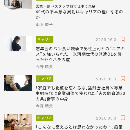
営業一筋→スタッフ職で仕事に失望
40代の不本意な異動はキャリアの糧になるの
か
山下 慶子
キャリア
2026.06.01
忘年会のパン食い競争で男性上司との"ニアキ
ス"を強いられた…氷河期世代の派遣OLを襲
ったセクハラの嵐
今野 晴貴
キャリア
2026.05.31
｢家庭でも化粧を忘れるな｣猛烈会社員×専業
主婦時代に企業研修で使われた｢夫の飼育法20
カ条｣衝撃の中身
今野 晴貴
キャリア
2026.05.31
｢こんなに衰えるとは思わなかったわ…｣鉛筆