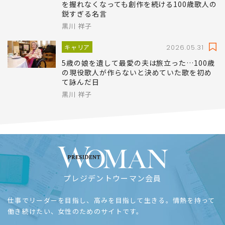
を握れなくなっても創作を続ける100歳歌人の
鋭すぎる名言
黒川 祥子
キャリア
2026.05.31
5歳の娘を遺して最愛の夫は旅立った…100歳
の現役歌人が作らないと決めていた歌を初め
て詠んだ日
黒川 祥子
プレジデントウーマン会員
仕事でリーダーを目指し、高みを目指して生きる。情熱を持って
働き続けたい、女性のためのサイトです。