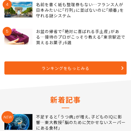
4
名前を書く紙も整理券もない…フランス人が
日本みたいに｢行列｣に並ばないのに｢順番｣を
守れる謎システム
5
お盆の帰省で｢絶対に喜ばれる手土産｣があ
る…接待のプロがこっそり教える｢東京駅近で
買えるお菓子｣6選
ランキングをもっとみる
新着記事
不足すると｢うつ病｣が増え､子どものIQに影
NEW
響…東大教授｢脳のために欠かせないスーパー
にある食材｣