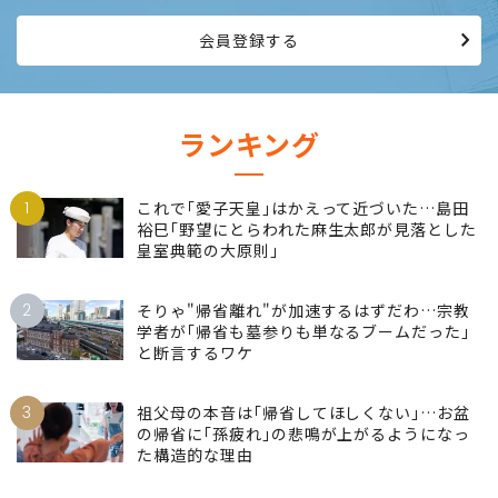
会員登録する
ランキング
1
これで｢愛子天皇｣はかえって近づいた…島田
裕巳｢野望にとらわれた麻生太郎が見落とした
皇室典範の大原則｣
2
そりゃ"帰省離れ"が加速するはずだわ…宗教
学者が｢帰省も墓参りも単なるブームだった｣
と断言するワケ
3
祖父母の本音は｢帰省してほしくない｣…お盆
の帰省に｢孫疲れ｣の悲鳴が上がるようになっ
た構造的な理由