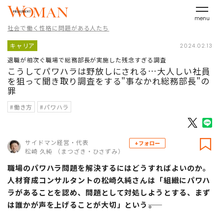
menu
社会で働く性格に問題がある人たち
キャリア
2024.02.13
退職が相次ぐ職場で総務部長が実施した残念すぎる調査
こうしてパワハラは野放しにされる…大人しい社員
を狙って聞き取り調査をする"事なかれ総務部長"の
罪
#働き方
#パワハラ
サイドマン経営・代表
+フォロー
松崎 久純 （まつざき・ひさずみ）
職場のパワハラ問題を解決するにはどうすればよいのか。
人材育成コンサルタントの松崎久純さんは「組織にパワハ
ラがあることを認め、問題として対処しようとする、まず
は誰かが声を上げることが大切」という――。