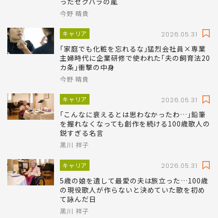
ったセクハラの嵐
今野 晴貴
キャリア
2026.05.31
｢家庭でも化粧を忘れるな｣猛烈会社員×専業
主婦時代に企業研修で使われた｢夫の飼育法20
カ条｣衝撃の中身
今野 晴貴
キャリア
2026.05.31
｢こんなに衰えるとは思わなかったわ…｣鉛筆
を握れなくなっても創作を続ける100歳歌人の
鋭すぎる名言
黒川 祥子
キャリア
2026.05.31
5歳の娘を遺して最愛の夫は旅立った…100歳
の現役歌人が作らないと決めていた歌を初め
て詠んだ日
黒川 祥子