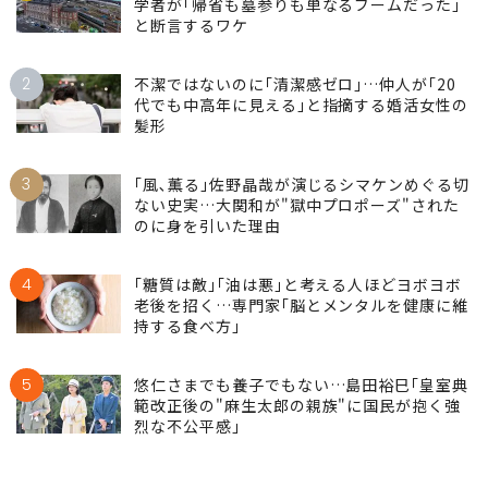
学者が｢帰省も墓参りも単なるブームだった｣
と断言するワケ
2
不潔ではないのに｢清潔感ゼロ｣…仲人が｢20
代でも中高年に見える｣と指摘する婚活女性の
髪形
3
｢風､薫る｣佐野晶哉が演じるシマケンめぐる切
ない史実…大関和が"獄中プロポーズ"された
のに身を引いた理由
4
｢糖質は敵｣｢油は悪｣と考える人ほどヨボヨボ
老後を招く…専門家｢脳とメンタルを健康に維
持する食べ方｣
5
悠仁さまでも養子でもない…島田裕巳｢皇室典
範改正後の"麻生太郎の親族"に国民が抱く強
烈な不公平感｣