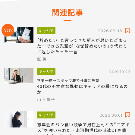
関連記事
NEW
キャリア
2026.08.06
｢辞めたい｣と言ってきた新人が思いとどまっ
た…できる先輩が｢なぜ辞めたいの｣の代わり
に返したたった一言
匠 英一
キャリア
2019.10.23
営業一筋→スタッフ職で仕事に失望
40代の不本意な異動はキャリアの糧になるの
か
山下 慶子
キャリア
2026.06.01
忘年会のパン食い競争で男性上司との"ニアキ
ス"を強いられた…氷河期世代の派遣OLを襲