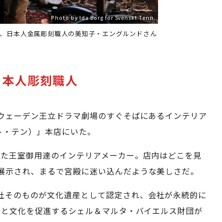
Photo by Ida Borg for Svenskt Tenn.
、日本人金属彫刻職人の美知子・エングルンドさん
日本人彫刻職人
スウェーデン王立ドラマ劇場のすぐそばにあるインテリア
スクト・テン）」本店にいた。
した王室御用達のインテリアメーカー。店内はどこを見
展示され、まるで宮殿に迷い込んだような美しさだ。
社そのものが文化遺産として認定され、会社が永続的に
研究と文化を促進するシェル＆マルタ・バイエルス財団が