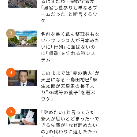
るはずだわ…宗教学者が
｢帰省も墓参りも単なるブ
ームだった｣と断言するワ
ケ
3
名前を書く紙も整理券もな
い…フランス人が日本みた
いに｢行列｣に並ばないの
に｢順番｣を守れる謎シス
テム
4
このままでは"赤の他人"が
天皇になる…島田裕巳｢麻
生太郎が天皇家の長子よ
り"36親等の養子"を選ぶ
ワケ｣
5
｢辞めたい｣と言ってきた
新人が思いとどまった…で
きる先輩が｢なぜ辞めたい
の｣の代わりに返したたっ