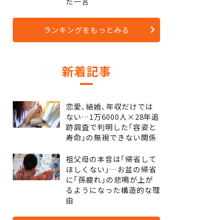
た一言
ランキングをもっとみる
新着記事
恋愛､結婚､年収だけでは
ない…1万6000人×28年追
跡調査で判明した｢容姿と
寿命｣の無視できない関係
祖父母の本音は｢帰省して
ほしくない｣…お盆の帰省
に｢孫疲れ｣の悲鳴が上が
るようになった構造的な理
由