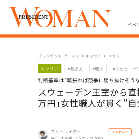
イベ
プレジデント ウーマン
キャリア
コラム
キャリア
#働き方
#職人
#スウェーデ
判断基準は｢頑張れば競争に勝ち抜けそう
スウェーデン王室から直接
万円｣女性職人が貫く"自
フリーライター
+フォロー
宇乃 さや香 （うの・さやか）