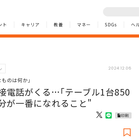
ント
キャリア
教養
マネー
SDGs
ヘ
2024.12.06
ン
なものは何か｣
電話がくる…｢テーブル1台850
分が一番になれること"
印刷