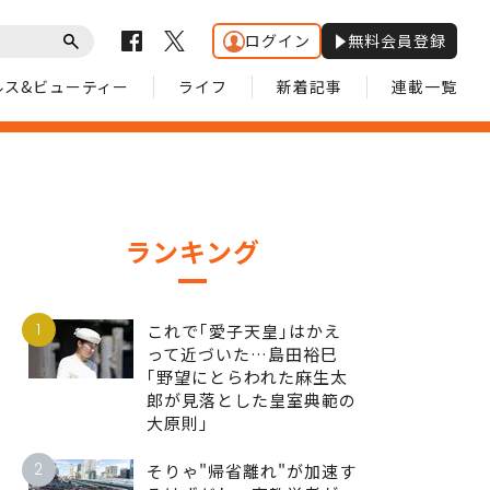
ログイン
無料会員登録
ルス&ビューティー
ライフ
新着記事
連載一覧
ランキング
1
これで｢愛子天皇｣はかえ
って近づいた…島田裕巳
｢野望にとらわれた麻生太
郎が見落とした皇室典範の
大原則｣
2
そりゃ"帰省離れ"が加速す