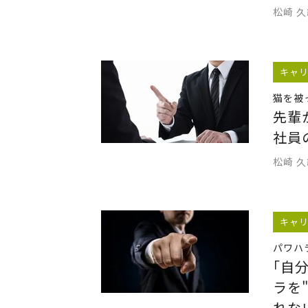
松崎 
キャ
猫を被
先輩
社員
松崎 
キャ
パワハ
｢自
ラを
れな