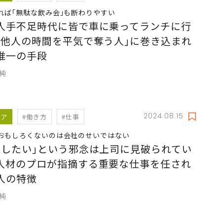
れば｢無駄な飲み会｣も断わりやすい
人手不足時代に皆で車に乗ってランチに行
｢他人の時間を平気で奪う人｣に巻き込まれ
唯一の手段
久純
2024.08.15
リア
#働き方
#仕事
おもしろくないのは会社のせいではない
職したい｣という邪念は上司に見破られてい
人材のプロが指摘する重要な仕事を任され
人の特徴
久純