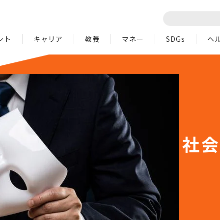
ント
キャリア
教養
マネー
SDGs
ヘ
社