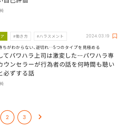
久純
2024.03.19
リア
#働き方
#ハラスメント
持ちがわからない､逆切れ…5つのタイプを見極める
してパワハラ上司は激変した…パワハラ専
カウンセラーが行為者の話を何時間も聴い
と必ずする話
久純
2
3