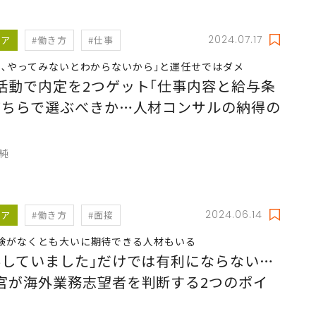
2024.07.17
リア
#働き方
#仕事
せ､やってみないとわからないから｣と運任せではダメ
活動で内定を2つゲット｢仕事内容と給与条
どちらで選ぶべきか…人材コンサルの納得の
久純
2024.06.14
リア
#働き方
#面接
験がなくとも大いに期待できる人材もいる
学していました｣だけでは有利にならない…
官が海外業務志望者を判断する2つのポイ