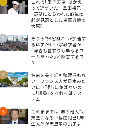
1
これで｢愛子天皇｣はかえ
って近づいた…島田裕巳
｢野望にとらわれた麻生太
郎が見落とした皇室典範の
大原則｣
2
そりゃ"帰省離れ"が加速す
るはずだわ…宗教学者が
｢帰省も墓参りも単なるブ
ームだった｣と断言するワ
ケ
3
名前を書く紙も整理券もな
い…フランス人が日本みた
いに｢行列｣に並ばないの
に｢順番｣を守れる謎シス
テム
4
このままでは"赤の他人"が
天皇になる…島田裕巳｢麻
生太郎が天皇家の長子よ