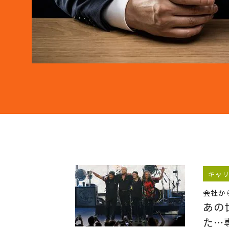
キャ
会社か
あの
た…