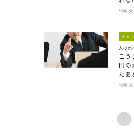
松崎 
キャ
人の気
こう
門の
たあ
松崎 
1