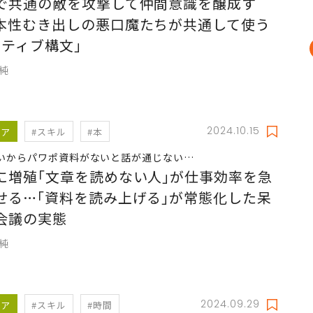
で共通の敵を攻撃して仲間意識を醸成す
本性むき出しの悪口魔たちが共通して使う
ガティブ構文｣
久純
2024.10.15
リア
#スキル
#本
いからパワポ資料がないと話が通じない…
に増殖｢文章を読めない人｣が仕事効率を急
せる…｢資料を読み上げる｣が常態化した呆
会議の実態
久純
2024.09.29
リア
#スキル
#時間