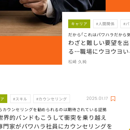
キャリア
#人間関係
#
だから｢これはパワハラだから
わざと難しい要望を出
る…職場にウヨウヨい
松崎 久純
2025.01.17
リア
#スキル
#カウンセリング
らカウンセリングを勧められるのは期待されている証拠
世界的バンドもこうして衝突を乗り越え
専門家がパワハラ社員にカウンセリングを