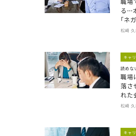
職場
る…
｢ネ
松崎 
キャ
読めな
職場
落さ
れた
松崎 
キャ