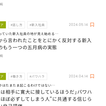
久純
2024.05.14
リア
#話し方
#新入社員
っていた新入社員の地が見え始める…
から言われたことをとにかく反対する新入
のもう一つの五月病の実態
久純
2024.04.14
リア
#働き方
#パワハラ
ラはたまたま起こるわけではない…
分は相手に寛大に接しているほうだ｣パワハ
"ほぼ必ずしてしまう人"に共通する信じら
い自己評価