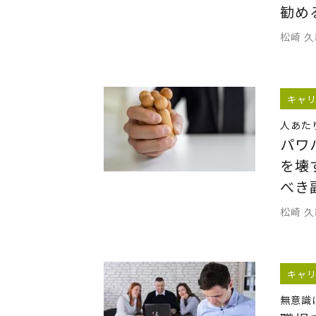
勧め
松崎 
キャ
人あた
パワ
を壊
べき
松崎 
キャ
無意識