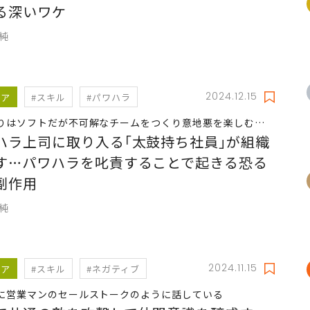
る深いワケ
久純
2024.12.15
リア
#スキル
#パワハラ
りはソフトだが不可解なチームをつくり意地悪を楽しむ…
ハラ上司に取り入る｢太鼓持ち社員｣が組織
す…パワハラを叱責することで起きる恐る
副作用
久純
2024.11.15
リア
#スキル
#ネガティブ
に営業マンのセールストークのように話している