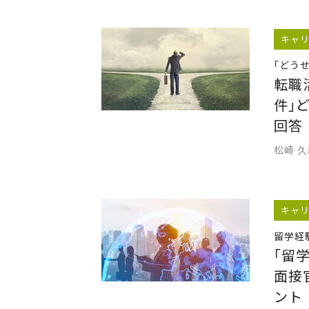
キャ
｢どう
転職
件｣
回答
松崎 
キャ
留学経
｢留
面接
ント