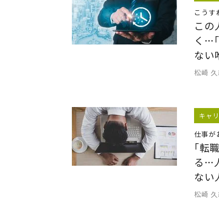
こうす
この
く…
ない
松崎 
キャ
仕事が
｢転
る…
ない
松崎 