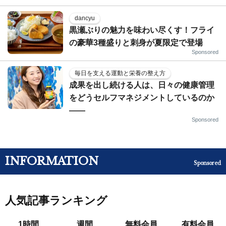
dancyu
黒瀬ぶりの魅力を味わい尽くす！フライ
の豪華3種盛りと刺身が夏限定で登場
Sponsored
毎日を支える運動と栄養の整え方
成果を出し続ける人は、日々の健康管理
をどうセルフマネジメントしているのか
——
Sponsored
INFORMATION
Sponsored
人気記事ランキング
1時間
週間
無料会員
有料会員