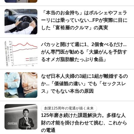
「本当のお金持ち」はポルシェやフェラ
ーリには乗っていない...FPが実際に目に
した「富裕層のクルマ」の真実
パカッと開けて週に1、2個食べるだけ...
がん専門医が勧める「大腸がんを予防す
るオメガ脂肪酸たっぷり食品」
なぜ日本人夫婦の3組に1組が離婚するの
か...「価値観の違い」でも「セックスレ
ス」でもない本当の原因
創業125周年の電通が描く未来
125年磨き続けた課題解決力。多様な人
財の才能を掛け合わせて挑む、これから
の電通