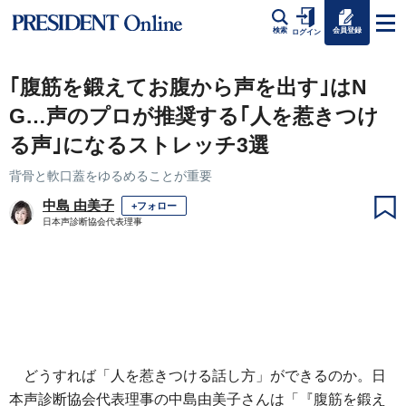
会員登録
検索
ログイン
｢腹筋を鍛えてお腹から声を出す｣はN
G…声のプロが推奨する｢人を惹きつけ
る声｣になるストレッチ3選
背骨と軟口蓋をゆるめることが重要
中島 由美子
+フォロー
日本声診断協会代表理事
どうすれば「人を惹きつける話し方」ができるのか。日
本声診断協会代表理事の中島由美子さんは「『腹筋を鍛え