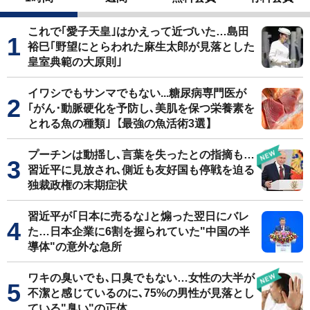
これで｢愛子天皇｣はかえって近づいた…島田
裕巳｢野望にとらわれた麻生太郎が見落とした
皇室典範の大原則｣
イワシでもサンマでもない...糖尿病専門医が
｢がん･動脈硬化を予防し､美肌を保つ栄養素を
とれる魚の種類｣【最強の魚活術3選】
プーチンは動揺し､言葉を失ったとの指摘も…
習近平に見放され､側近も友好国も停戦を迫る
独裁政権の末期症状
習近平が｢日本に売るな｣と煽った翌日にバレ
た…日本企業に6割を握られていた"中国の半
導体"の意外な急所
ワキの臭いでも､口臭でもない…女性の大半が
不潔と感じているのに､75%の男性が見落とし
ている"臭い"の正体