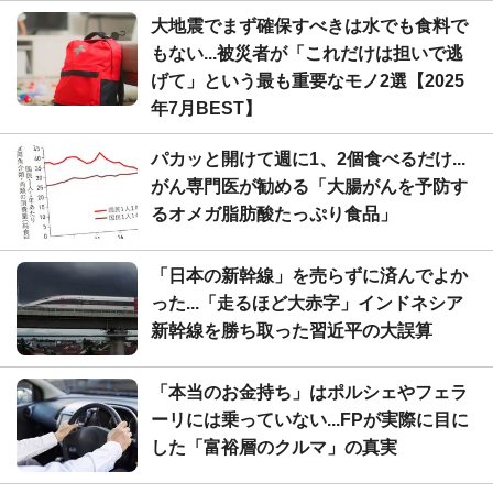
大地震でまず確保すべきは水でも食料で
もない...被災者が「これだけは担いで逃
げて」という最も重要なモノ2選【2025
年7月BEST】
パカッと開けて週に1、2個食べるだけ...
がん専門医が勧める「大腸がんを予防す
るオメガ脂肪酸たっぷり食品」
「日本の新幹線」を売らずに済んでよか
った...「走るほど大赤字」インドネシア
新幹線を勝ち取った習近平の大誤算
「本当のお金持ち」はポルシェやフェラ
ーリには乗っていない...FPが実際に目に
した「富裕層のクルマ」の真実