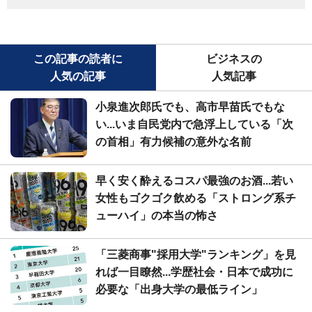
この記事の読者に
ビジネスの
人気の記事
人気記事
小泉進次郎氏でも、高市早苗氏でもな
い...いま自民党内で急浮上している「次
の首相」有力候補の意外な名前
早く安く酔えるコスパ最強のお酒...若い
女性もゴクゴク飲める「ストロング系チ
ューハイ」の本当の怖さ
「三菱商事"採用大学"ランキング」を見
れば一目瞭然...学歴社会・日本で成功に
必要な「出身大学の最低ライン」