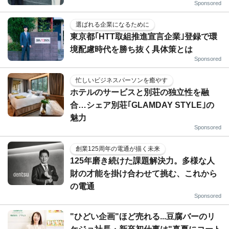
Sponsored
選ばれる企業になるために
東京都｢HTT取組推進宣言企業｣登録で環
境配慮時代を勝ち抜く具体策とは
Sponsored
忙しいビジネスパーソンを癒やす
ホテルのサービスと別荘の独立性を融
合…シェア別荘｢GLAMDAY STYLE｣の
魅力
Sponsored
創業125周年の電通が描く未来
125年磨き続けた課題解決力。多様な人
財の才能を掛け合わせて挑む、これから
の電通
Sponsored
"ひどい企画"ほど売れる...豆腐バーのリ