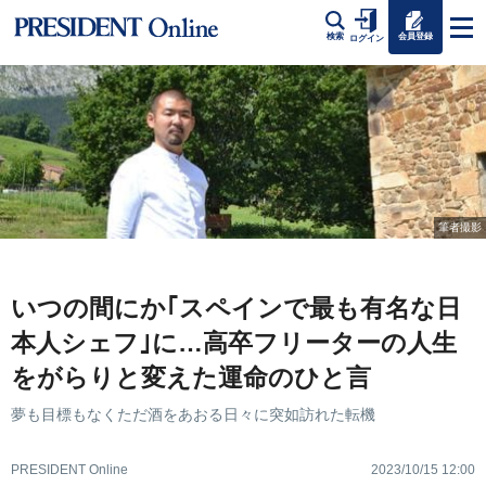
会員登録
検索
ログイン
筆者撮影
いつの間にか｢スペインで最も有名な日
本人シェフ｣に…高卒フリーターの人生
をがらりと変えた運命のひと言
夢も目標もなくただ酒をあおる日々に突如訪れた転機
PRESIDENT Online
2023/10/15 12:00