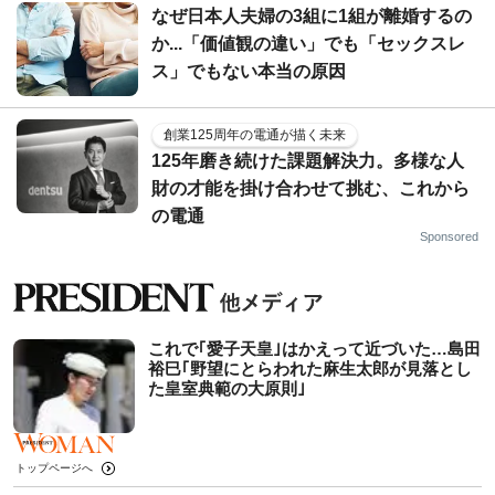
なぜ日本人夫婦の3組に1組が離婚するの
か...「価値観の違い」でも「セックスレ
ス」でもない本当の原因
創業125周年の電通が描く未来
125年磨き続けた課題解決力。多様な人
財の才能を掛け合わせて挑む、これから
の電通
Sponsored
これで｢愛子天皇｣はかえって近づいた…島田
裕巳｢野望にとらわれた麻生太郎が見落とし
た皇室典範の大原則｣
トップページへ