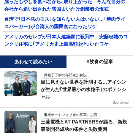
腐ったもやしを食べながら､成り上がった…そんな自分の
会社から追い出された雪国まいたけ創業者の現在
台湾で｢日本発のモス｣を知らない人はいない…｢焼肉ライ
スバーガー｣が台湾人の国民食になったワケ
アメリカのセレブが日本人建築家に殺到中…安藤忠雄のコ
ンクリ住宅に｢アメリカ史上最高額｣がついたワケ
あわせて読みたい
#飲食の記事
微粒子工学の専門家が解説
目に見えない世界を計測する…アイシン
が生んだ｢世界最小の水粒子｣のポテンシ
ャル
Sponsored
事業ポートフォリオの変革に挑戦
三菱電機とAT PARTNERSが語る、新規
事業開発成功の条件と失敗要因