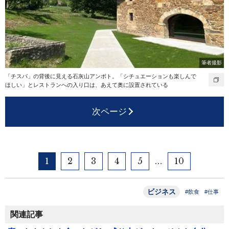
筆者撮影
「チスパ」の背後に見える石灰山アンボト。「シチュエーションも楽しんで
ほしい」とレストランへの入り口は、あえて奥に設置されている
次ページ
1
2
3
4
5
10
…
ビジネス
#飲食
#仕事
関連記事