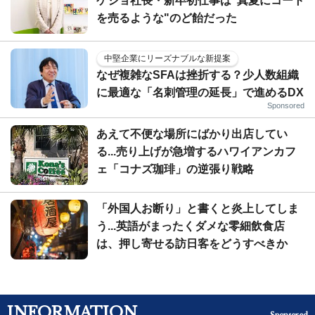
ケジョ社長・新卒初仕事は"真夏にコート
を売るような"のど飴だった
中堅企業にリーズナブルな新提案
なぜ複雑なSFAは挫折する？少人数組織
に最適な「名刺管理の延長」で進めるDX
Sponsored
あえて不便な場所にばかり出店してい
る...売り上げが急増するハワイアンカフ
ェ「コナズ珈琲」の逆張り戦略
「外国人お断り」と書くと炎上してしま
う...英語がまったくダメな零細飲食店
は、押し寄せる訪日客をどうすべきか
INFORMATION