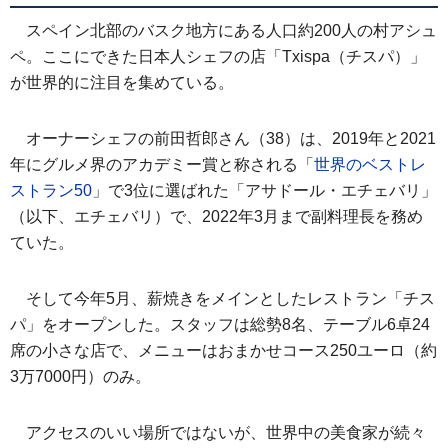
スペイン北部のバスク地方にある人口約200人の村アシュ
ペ。ここにできた日本人シェフの店「Txispa（チスパ）」
が世界的に注目を集めている。
オーナーシェフの前田哲郎さん（38）は、2019年と2021
年にグルメ界のアカデミー賞と称される「
世界のベストレ
ストラン50
」で3位に選ばれた「アサドール・エチェバリ」
（以下、エチェバリ）で、2022年3月まで副料理長を務め
ていた。
そして今年5月、薪焼きをメインとしたレストラン「チス
パ」をオープンした。スタッフは総勢8名、テーブル6卓24
席の小さな店で、メニューはおまかせコース250ユーロ（約
3万7000円）のみ。
アクセスのいい場所ではないが、世界中の美食家が続々