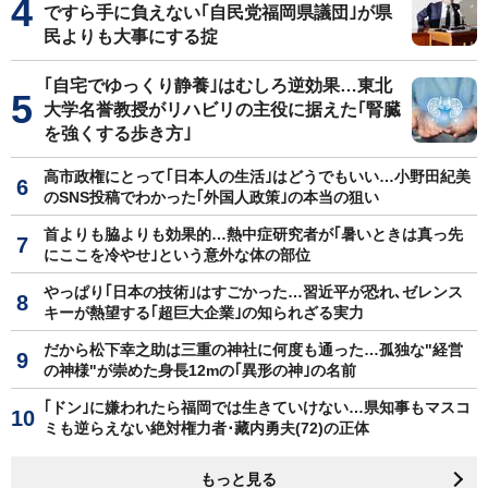
ですら手に負えない｢自民党福岡県議団｣が県
民よりも大事にする掟
｢自宅でゆっくり静養｣はむしろ逆効果…東北
大学名誉教授がリハビリの主役に据えた｢腎臓
を強くする歩き方｣
高市政権にとって｢日本人の生活｣はどうでもいい…小野田紀美
のSNS投稿でわかった｢外国人政策｣の本当の狙い
首よりも脇よりも効果的…熱中症研究者が｢暑いときは真っ先
にここを冷やせ｣という意外な体の部位
やっぱり｢日本の技術｣はすごかった…習近平が恐れ､ゼレンス
キーが熱望する｢超巨大企業｣の知られざる実力
だから松下幸之助は三重の神社に何度も通った…孤独な"経営
の神様"が崇めた身長12mの｢異形の神｣の名前
｢ドン｣に嫌われたら福岡では生きていけない…県知事もマスコ
ミも逆らえない絶対権力者･藏内勇夫(72)の正体
もっと見る