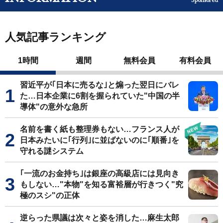
Sponsored
人気記事ランキング
1時間
週間
無料会員
有料会員
習近平が｢日本に売るな｣と煽った翌日にバレ
た…日本企業に6割を握られていた"中国の半
導体"の意外な急所
名前を書く紙も整理券もない…フランス人が
日本みたいに｢行列｣に並ばないのに｢順番｣を
守れる謎システム
｢一流のお金持ち｣は銀座の高級店には見向き
もしない…"本物"を知る富裕層が行きつく"究
極のスシ"の正体
逆らった県議は次々と姿を消した…麻生太郎