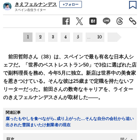
きえフェルナンデス
+フォロー
スペイン在住ライター
1
2
3
4
5
10
…
前田哲郎さん（38）は、スペインで最も有名な日本人シ
ェフだ。「世界のベストレストラン50」で3位に選ばれた店
で副料理長を務め、今年5月に独立。新店は世界中の美食家
を惹きつけている。そんな彼は25歳まで定職を持たないフ
リーターだった。前田さんの数奇なキャリアを、ライター
のきえフェルナンデスさんが取材した――。
関連記事
腐ったもやしを食べながら､成り上がった…そんな自分の会社から追い
出された雪国まいたけ創業者の現在
目次