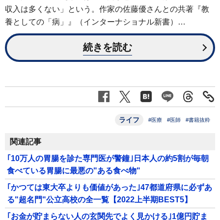
収入は多くない」という。作家の佐藤優さんとの共著『教
養としての「病」』（インターナショナル新書）…
続きを読む
ライフ
#医療
#医師
#書籍抜粋
関連記事
｢10万人の胃腸を診た専門医が警鐘｣日本人の約5割が毎朝
食べている胃腸に最悪の"ある食べ物"
｢かつては東大卒よりも価値があった｣47都道府県に必ずあ
る"超名門"公立高校の全一覧【2022上半期BEST5】
｢お金が貯まらない人の玄関先でよく見かける｣1億円貯ま