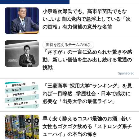
小泉進次郎氏でも、高市早苗氏でもな
い...いま自民党内で急浮上している「次
の首相」有力候補の意外な名前
期待を超えるチームの強さ
「さすが」の一言に込められた驚きや感
動。新しい価値を生み出し続ける電通の
挑戦
Sponsored
「三菱商事"採用大学"ランキング」を見
れば一目瞭然...学歴社会・日本で成功に
必要な「出身大学の最低ライン」
早く安く酔えるコスパ最強のお酒...若い
女性もゴクゴク飲める「ストロング系チ
ューハイ」の本当の怖さ