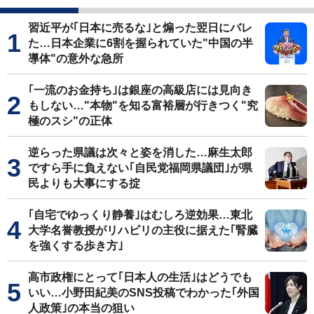
習近平が｢日本に売るな｣と煽った翌日にバレ
た…日本企業に6割を握られていた"中国の半
導体"の意外な急所
｢一流のお金持ち｣は銀座の高級店には見向き
もしない…"本物"を知る富裕層が行きつく"究
極のスシ"の正体
逆らった県議は次々と姿を消した…麻生太郎
ですら手に負えない｢自民党福岡県議団｣が県
民よりも大事にする掟
｢自宅でゆっくり静養｣はむしろ逆効果…東北
大学名誉教授がリハビリの主役に据えた｢腎臓
を強くする歩き方｣
高市政権にとって｢日本人の生活｣はどうでも
いい…小野田紀美のSNS投稿でわかった｢外国
人政策｣の本当の狙い