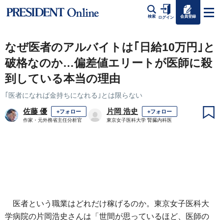
会員登録
検索
ログイン
なぜ医者のアルバイトは｢日給10万円｣と
破格なのか…偏差値エリートが医師に殺
到している本当の理由
｢医者になれば金持ちになれる｣とは限らない
佐藤 優
片岡 浩史
+フォロー
+フォロー
作家・元外務省主任分析官
東京女子医科大学 腎臓内科医
医者という職業はどれだけ稼げるのか。東京女子医科大
学病院の片岡浩史さんは「世間が思っているほど、医師の