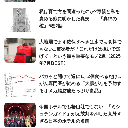
私は育て方を間違ったのか?毒親と私を
責める娘に明かした真実――『真綿の
檻』5巻2話
大地震でまず確保すべきは水でも食料で
もない...被災者が「これだけは担いで逃
げて」という最も重要なモノ2選【2025
年7月BEST】
パカッと開けて週に1、2個食べるだけ...
がん専門医が勧める「大腸がんを予防す
るオメガ脂肪酸たっぷり食品」
帝国ホテルでも椿山荘でもない...「ミシ
ュランガイド」が太鼓判を押した意外す
ぎる日本のホテルの名前