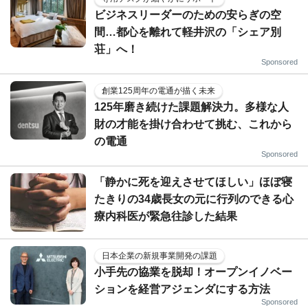
ビジネスリーダーのための安らぎの空
間…都心を離れて軽井沢の「シェア別
荘」へ！
Sponsored
創業125周年の電通が描く未来
125年磨き続けた課題解決力。多様な人
財の才能を掛け合わせて挑む、これから
の電通
Sponsored
「静かに死を迎えさせてほしい」ほぼ寝
たきりの34歳長女の元に行列のできる心
療内科医が緊急往診した結果
日本企業の新規事業開発の課題
小手先の協業を脱却！オープンイノベー
ションを経営アジェンダにする方法
Sponsored