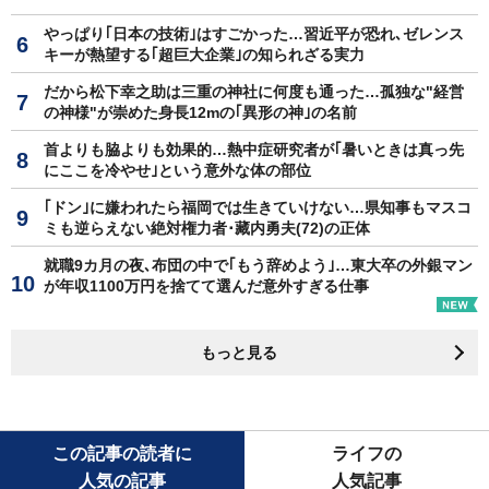
やっぱり｢日本の技術｣はすごかった…習近平が恐れ､ゼレンス
キーが熱望する｢超巨大企業｣の知られざる実力
だから松下幸之助は三重の神社に何度も通った…孤独な"経営
の神様"が崇めた身長12mの｢異形の神｣の名前
首よりも脇よりも効果的…熱中症研究者が｢暑いときは真っ先
にここを冷やせ｣という意外な体の部位
｢ドン｣に嫌われたら福岡では生きていけない…県知事もマスコ
ミも逆らえない絶対権力者･藏内勇夫(72)の正体
就職9カ月の夜､布団の中で｢もう辞めよう｣…東大卒の外銀マン
が年収1100万円を捨てて選んだ意外すぎる仕事
もっと見る
この記事の読者に
ライフの
人気の記事
人気記事