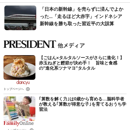
「日本の新幹線」を売らずに済んでよか
った...「走るほど大赤字」インドネシア
新幹線を勝ち取った習近平の大誤算
【ごはん×タルタルソースがさらに進化！】
赤玉ねぎと鰹節が決め手！ 旨味と食感
の"進化系ツナマヨ"タルタル
トップページへ
｢算数を解く力｣は0歳から育める…脳科学者
が教える｢算数が得意な子｣を育てるおうち学
習法