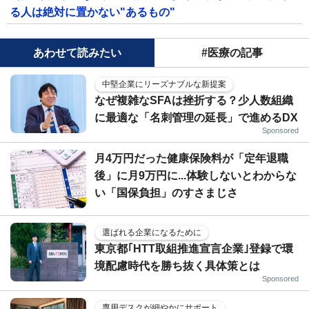
る人は絶対に置かない"あるもの"
あわせて読みたい
#医療の記事
中堅企業にリーズナブルな新提案
なぜ複雑なSFAは挫折する？少人数組織
に最適な「名刺管理の延長」で進めるDX
Sponsored
月4万円だった健康保険料が「定年退職
後」に月9万円に...体験しないとわからな
い「国保負担」のすさまじさ
選ばれる企業になるために
東京都｢HTT取組推進宣言企業｣登録で環
境配慮時代を勝ち抜く具体策とは
Sponsored
専用デスクが細やかにサポート