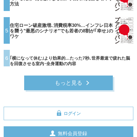
方法
住宅ローン破産激増､消費税率30%…インフレ日本
5
を襲う"最悪のシナリオ"でも若者の8割が｢幸せ｣の
ワケ
6
｢横になって休む｣より効果的…たった7秒､世界最速で疲れた脳
を回復させる室内･全身運動の内容
もっと見る
ログイン
無料会員登録