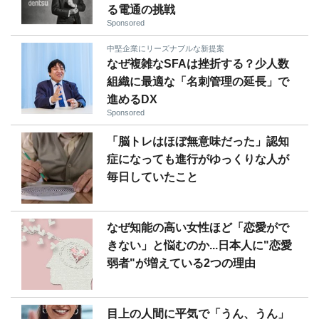
る電通の挑戦
Sponsored
中堅企業にリーズナブルな新提案
なぜ複雑なSFAは挫折する？少人数
組織に最適な「名刺管理の延長」で
進めるDX
Sponsored
「脳トレはほぼ無意味だった」認知
症になっても進行がゆっくりな人が
毎日していたこと
なぜ知能の高い女性ほど「恋愛がで
きない」と悩むのか...日本人に"恋愛
弱者"が増えている2つの理由
目上の人間に平気で「うん、うん」