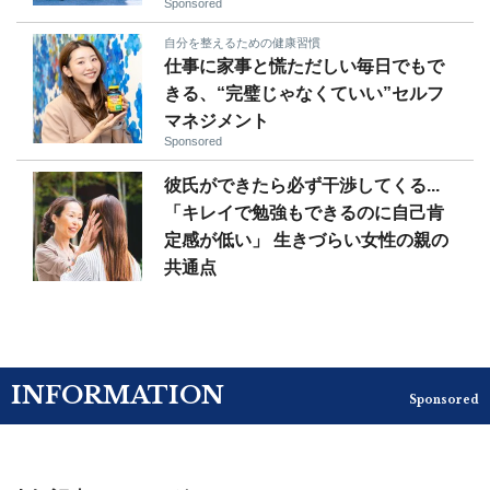
Sponsored
自分を整えるための健康習慣
仕事に家事と慌ただしい毎日でもで
きる、“完璧じゃなくていい”セルフ
マネジメント
Sponsored
彼氏ができたら必ず干渉してくる...
「キレイで勉強もできるのに自己肯
定感が低い」 生きづらい女性の親の
共通点
INFORMATION
Sponsored