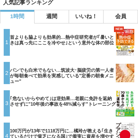
人気記事ランキング
1時間
週間
いいね！
会員
NEW
首よりも脇よりも効果的…熱中症研究者が｢暑いと
1
きは真っ先にここを冷やせ｣という意外な体の部位
パンでも白米でもない…筑波大･脳疲労の第一人者
2
が毎朝食べて効果を実感している"定番の朝食メニ
ュー"
｢危ないからやめて｣は逆効果…老親に免許を返納
3
させずに"10年後の事故を48%減らす"トレーニング
100万円が13年で1118万円に…橘玲が教える｢生き
4
ているだけで貧乏になる国｣で着実に資産を増やす