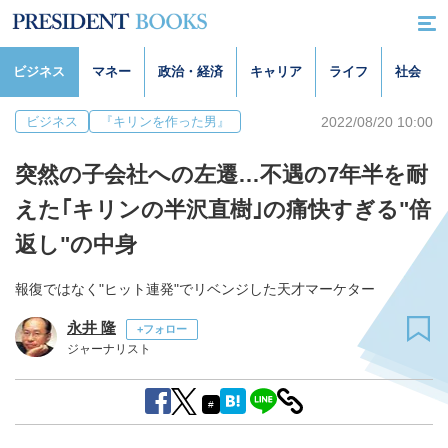
ビジネス
マネー
政治・経済
キャリア
ライフ
社会
2022/08/20 10:00
ビジネス
『キリンを作った男』
突然の子会社への左遷…不遇の7年半を耐
えた｢キリンの半沢直樹｣の痛快すぎる"倍
返し"の中身
報復ではなく"ヒット連発"でリベンジした天才マーケター
永井 隆
+フォロー
ジャーナリスト
#