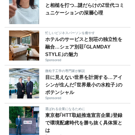
と相槌を打つ...謎だらけのZ世代コミ
ュニケーションの深層心理
忙しいビジネスパーソンを癒やす
ホテルのサービスと別荘の独立性を
融合…シェア別荘｢GLAMDAY
STYLE｣の魅力
Sponsored
微粒子工学の専門家が解説
目に見えない世界を計測する…アイ
シンが生んだ｢世界最小の水粒子｣の
ポテンシャル
Sponsored
選ばれる企業になるために
東京都｢HTT取組推進宣言企業｣登録
で環境配慮時代を勝ち抜く具体策と
は