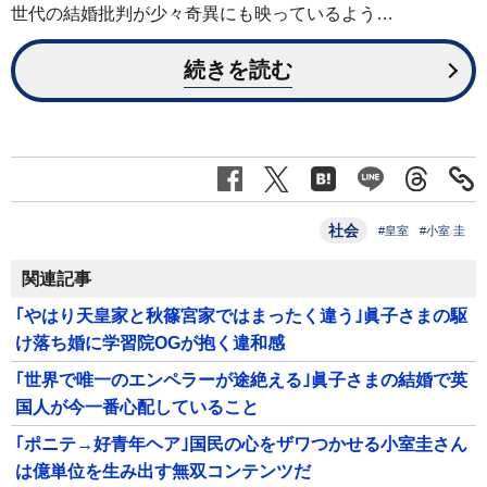
世代の結婚批判が少々奇異にも映っているよう…
続きを読む
社会
#皇室
#小室 圭
関連記事
｢やはり天皇家と秋篠宮家ではまったく違う｣眞子さまの駆
け落ち婚に学習院OGが抱く違和感
｢世界で唯一のエンペラーが途絶える｣眞子さまの結婚で英
国人が今一番心配していること
｢ポニテ→好青年ヘア｣国民の心をザワつかせる小室圭さん
は億単位を生み出す無双コンテンツだ