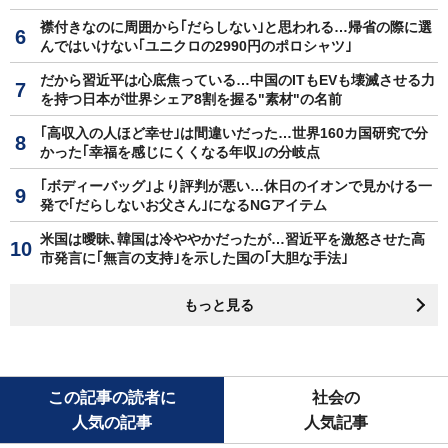
襟付きなのに周囲から｢だらしない｣と思われる…帰省の際に選
んではいけない｢ユニクロの2990円のポロシャツ｣
だから習近平は心底焦っている…中国のITもEVも壊滅させる力
を持つ日本が世界シェア8割を握る"素材"の名前
｢高収入の人ほど幸せ｣は間違いだった…世界160カ国研究で分
かった｢幸福を感じにくくなる年収｣の分岐点
｢ボディーバッグ｣より評判が悪い…休日のイオンで見かける一
発で｢だらしないお父さん｣になるNGアイテム
米国は曖昧､韓国は冷ややかだったが…習近平を激怒させた高
市発言に｢無言の支持｣を示した国の｢大胆な手法｣
もっと見る
この記事の読者に
社会の
人気の記事
人気記事