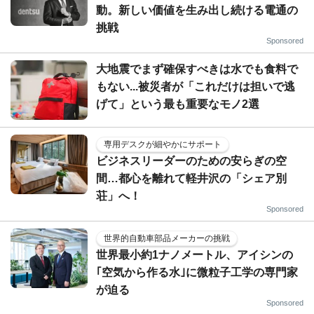
動。新しい価値を生み出し続ける電通の
挑戦
Sponsored
大地震でまず確保すべきは水でも食料で
もない...被災者が「これだけは担いで逃
げて」という最も重要なモノ2選
専用デスクが細やかにサポート
ビジネスリーダーのための安らぎの空
間…都心を離れて軽井沢の「シェア別
荘」へ！
Sponsored
世界的自動車部品メーカーの挑戦
世界最小約1ナノメートル、アイシンの
｢空気から作る水｣に微粒子工学の専門家
が迫る
Sponsored