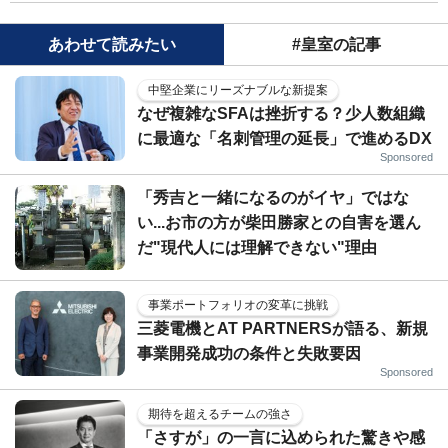
あわせて読みたい
#皇室の記事
中堅企業にリーズナブルな新提案
なぜ複雑なSFAは挫折する？少人数組織
に最適な「名刺管理の延長」で進めるDX
Sponsored
「秀吉と一緒になるのがイヤ」ではな
い...お市の方が柴田勝家との自害を選ん
だ"現代人には理解できない"理由
事業ポートフォリオの変革に挑戦
三菱電機とAT PARTNERSが語る、新規
事業開発成功の条件と失敗要因
Sponsored
期待を超えるチームの強さ
「さすが」の一言に込められた驚きや感