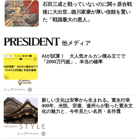
石田三成と戦っていないのに関ヶ原合戦
後に大出世...徳川家康が厚い信頼を置い
た「戦国最大の悪人」
AIが試算！ 大人気オルカン積み立てで
「2000万円超」、本当の確率
トップページへ
新しい文化は安寧から生まれる。寛永行幸
400年、光悦、宗達、遠州らが彩った寛永文
化の魅力と、今年見たい名所・名作選
トップページへ