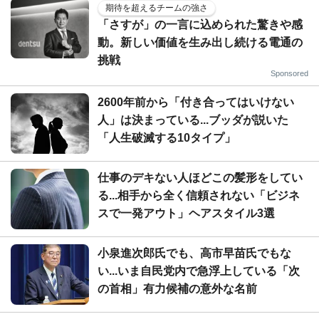
期待を超えるチームの強さ
「さすが」の一言に込められた驚きや感
動。新しい価値を生み出し続ける電通の
挑戦
Sponsored
2600年前から「付き合ってはいけない
人」は決まっている...ブッダが説いた
「人生破滅する10タイプ」
仕事のデキない人ほどこの髪形をしてい
る...相手から全く信頼されない「ビジネ
スで一発アウト」ヘアスタイル3選
小泉進次郎氏でも、高市早苗氏でもな
い...いま自民党内で急浮上している「次
の首相」有力候補の意外な名前