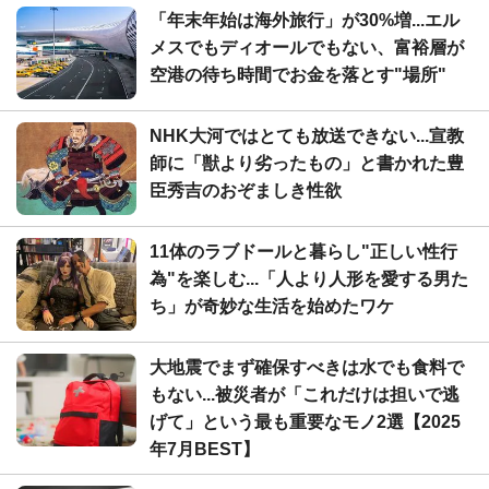
「年末年始は海外旅行」が30%増...エル
メスでもディオールでもない、富裕層が
空港の待ち時間でお金を落とす"場所"
NHK大河ではとても放送できない...宣教
師に「獣より劣ったもの」と書かれた豊
臣秀吉のおぞましき性欲
11体のラブドールと暮らし"正しい性行
為"を楽しむ...「人より人形を愛する男た
ち」が奇妙な生活を始めたワケ
大地震でまず確保すべきは水でも食料で
もない...被災者が「これだけは担いで逃
げて」という最も重要なモノ2選【2025
年7月BEST】