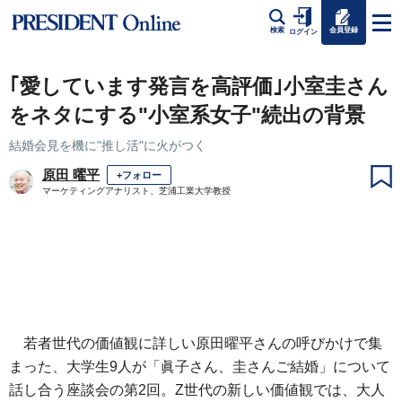
会員登録
検索
ログイン
｢愛しています発言を高評価｣小室圭さん
をネタにする"小室系女子"続出の背景
結婚会見を機に"推し活"に火がつく
原田 曜平
+フォロー
マーケティングアナリスト、芝浦工業大学教授
若者世代の価値観に詳しい原田曜平さんの呼びかけで集
まった、大学生9人が「眞子さん、圭さんご結婚」について
話し合う座談会の第2回。Z世代の新しい価値観では、大人