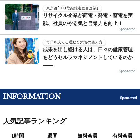
東京都｢HTT取組推進宣言企業｣
リサイクル企業が節電・発電・蓄電を実
践、社員のやる気と営業力も向上！
Sponsored
毎日を支える運動と栄養の整え方
成果を出し続ける人は、日々の健康管理
をどうセルフマネジメントしているのか
——
Sponsored
INFORMATION
Sponsored
人気記事ランキング
1時間
週間
無料会員
有料会員