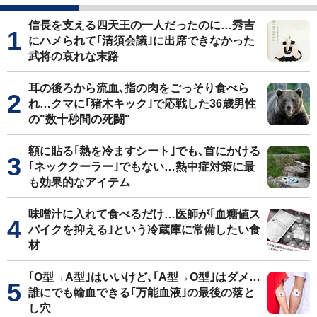
信長を支える四天王の一人だったのに…秀吉
にハメられて｢清須会議｣に出席できなかった
武将の哀れな末路
耳の後ろから流血､指の肉をごっそり食べら
れ…クマに｢猪木キック｣で応戦した36歳男性
の"数十秒間の死闘"
額に貼る｢熱を冷ますシート｣でも､首にかける
｢ネッククーラー｣でもない…熱中症対策に最
も効果的なアイテム
味噌汁に入れて食べるだけ…医師が｢血糖値ス
パイクを抑える｣という冷蔵庫に常備したい食
材
｢O型→A型｣はいいけど､｢A型→O型｣はダメ…
誰にでも輸血できる｢万能血液｣の最後の落と
し穴