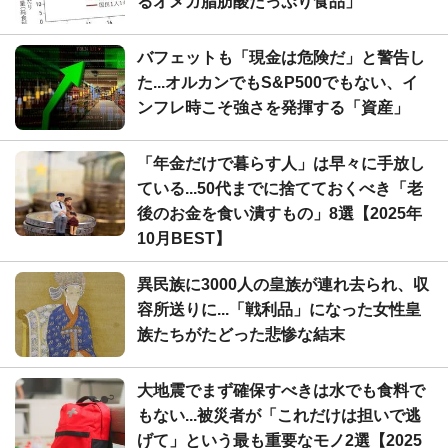
るオメガ脂肪酸たっぷり食品」
バフェットも「現金は危険だ」と警告し
た...オルカンでもS&P500でもない、イ
ンフレ時こそ強さを発揮する「資産」
「年金だけで暮らす人」は早々に手放し
ている...50代までに捨てておくべき「老
後のお金を食い潰すもの」8選【2025年
10月BEST】
異民族に3000人の皇族が連れ去られ、収
容所送りに...「戦利品」になった女性皇
族たちがたどった悲惨な結末
大地震でまず確保すべきは水でも食料で
もない...被災者が「これだけは担いで逃
げて」という最も重要なモノ2選【2025