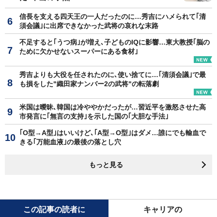
信長を支える四天王の一人だったのに…秀吉にハメられて｢清
須会議｣に出席できなかった武将の哀れな末路
不足すると｢うつ病｣が増え､子どものIQに影響…東大教授｢脳の
ために欠かせないスーパーにある食材｣
秀吉よりも大役を任されたのに､使い捨てに…｢清須会議｣で最
も損をした"織田家ナンバー2の武将"の転落劇
米国は曖昧､韓国は冷ややかだったが…習近平を激怒させた高
市発言に｢無言の支持｣を示した国の｢大胆な手法｣
｢O型→A型｣はいいけど､｢A型→O型｣はダメ…誰にでも輸血で
きる｢万能血液｣の最後の落とし穴
もっと見る
この記事の読者に
キャリアの