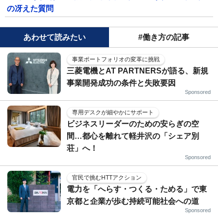
の冴えた質問
あわせて読みたい
#働き方の記事
事業ポートフォリオの変革に挑戦
三菱電機とAT PARTNERSが語る、新規
事業開発成功の条件と失敗要因
Sponsored
専用デスクが細やかにサポート
ビジネスリーダーのための安らぎの空
間…都心を離れて軽井沢の「シェア別
荘」へ！
Sponsored
官民で挑むHTTアクション
電力を「へらす・つくる・ためる」で東
京都と企業が歩む持続可能社会への道
Sponsored