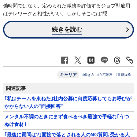
働時間ではなく、定められた職務を評価するジョブ型雇用
はテレワークと相性がいい。しかしそこには“隠…
続きを読む
キャリア
#働き方
#在宅勤務
#書籍抜粋
関連記事
｢私はチームを束ねた｣社内公募に何度応募してもお呼びが
かからない人の"面接回答"
メンタル不調のときにまず食べるべき最強で手軽な｢うつ
ぬけ食材｣
｢最後に質問は?｣面接で落とされる人のNG質問､受かる人