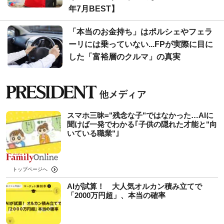
年7月BEST】
「本当のお金持ち」はポルシェやフェラ
ーリには乗っていない...FPが実際に目に
した「富裕層のクルマ」の真実
スマホ三昧="残念な子"ではなかった…AIに
聞けば一発でわかる｢子供の隠れた才能と"向
いている職業"｣
トップページへ
AIが試算！ 大人気オルカン積み立てで
「2000万円超」、本当の確率