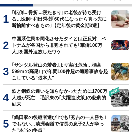
｢転倒→骨折→寝たきり｣の老後が待ち受け
る…医師･和田秀樹｢60代になったら真っ先に
断捨離すべきもの｣【定年後の黄金期3選】
中国系住民を同化させたタイとは正反対…ベ
トナムが各国から非難されても｢華僑100万
人｣を国外追放したワケ
｢サンダル登山の若者｣より実は危険…標高
599ｍの高尾山で年間100件超の遭難事故を起
こしている"張本人"
鉄と鋼鉄の違いを知らなかったために1700万
人超が死亡…毛沢東の｢大躍進政策｣の悲劇的
結末
｢織田家の後継者選び｣でも｢秀吉の一人勝ち｣
でもない…清洲会議で信長の息子2人が争っ
た"本当の争点"