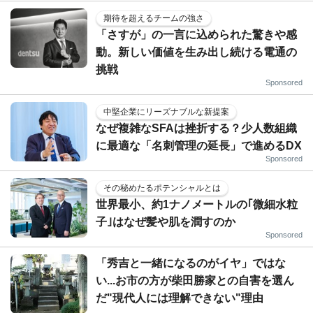
期待を超えるチームの強さ
「さすが」の一言に込められた驚きや感
動。新しい価値を生み出し続ける電通の
挑戦
Sponsored
中堅企業にリーズナブルな新提案
なぜ複雑なSFAは挫折する？少人数組織
に最適な「名刺管理の延長」で進めるDX
Sponsored
その秘めたるポテンシャルとは
世界最小、約1ナノメートルの｢微細水粒
子｣はなぜ髪や肌を潤すのか
Sponsored
「秀吉と一緒になるのがイヤ」ではな
い...お市の方が柴田勝家との自害を選ん
だ"現代人には理解できない"理由