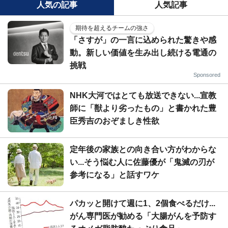
人気の記事
人気記事
期待を超えるチームの強さ
「さすが」の一言に込められた驚きや感
動。新しい価値を生み出し続ける電通の
挑戦
Sponsored
NHK大河ではとても放送できない...宣教
師に「獣より劣ったもの」と書かれた豊
臣秀吉のおぞましき性欲
定年後の家族との向き合い方がわからな
い...そう悩む人に佐藤優が「鬼滅の刃が
参考になる」と話すワケ
パカッと開けて週に1、2個食べるだけ...
がん専門医が勧める「大腸がんを予防す