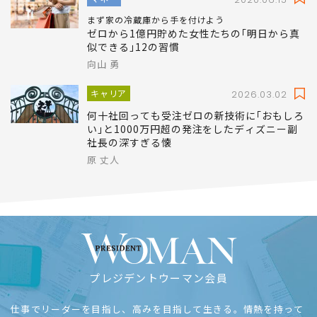
まず家の冷蔵庫から手を付けよう
ゼロから1億円貯めた女性たちの｢明日から真
似できる｣12の習慣
向山 勇
キャリア
2026.03.02
何十社回っても受注ゼロの新技術に｢おもしろ
い｣と1000万円超の発注をしたディズニー副
社長の深すぎる懐
原 丈人
プレジデントウーマン会員
仕事でリーダーを目指し、高みを目指して生きる。情熱を持って