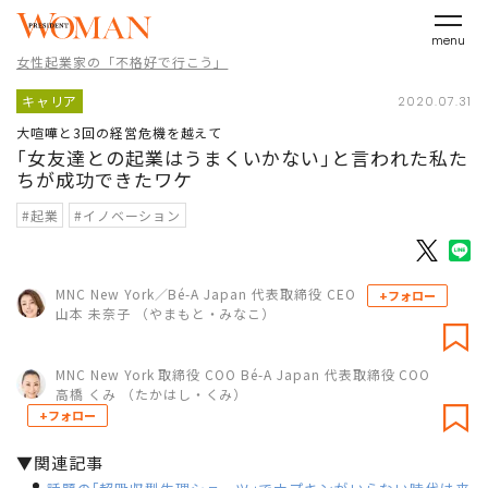
menu
女性起業家の「不格好で行こう」
キャリア
2020.07.31
大喧嘩と3回の経営危機を越えて
｢女友達との起業はうまくいかない｣と言われた私た
ちが成功できたワケ
#起業
#イノベーション
MNC New York／Bé-A Japan 代表取締役 CEO
+フォロー
山本 未奈子 （やまもと・みなこ）
MNC New York 取締役 COO Bé-A Japan 代表取締役 COO
高橋 くみ （たかはし・くみ）
+フォロー
▼関連記事