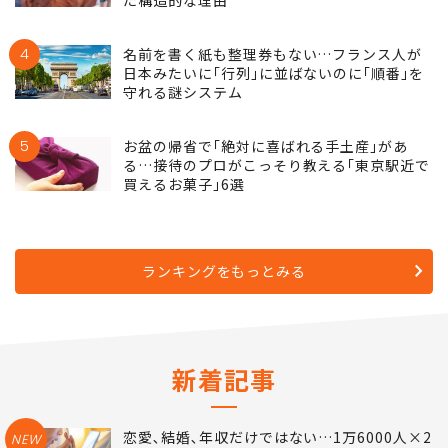
4
名前を書く紙も整理券もない…フランス人が
日本みたいに｢行列｣に並ばないのに｢順番｣を
守れる謎システム
5
お盆の帰省で｢絶対に喜ばれる手土産｣があ
る…接待のプロがこっそり教える｢東京駅近で
買えるお菓子｣6選
ランキングをもっとみる
新着記事
恋愛､結婚､年収だけではない…1万6000人×2
NEW