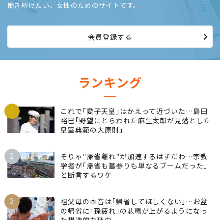
働き続けたい、女性のためのサイトです。
会員登録する
ランキング
1
これで｢愛子天皇｣はかえって近づいた…島田
裕巳｢野望にとらわれた麻生太郎が見落とした
皇室典範の大原則｣
2
そりゃ"帰省離れ"が加速するはずだわ…宗教
学者が｢帰省も墓参りも単なるブームだった｣
と断言するワケ
3
祖父母の本音は｢帰省してほしくない｣…お盆
の帰省に｢孫疲れ｣の悲鳴が上がるようになっ
た構造的な理由