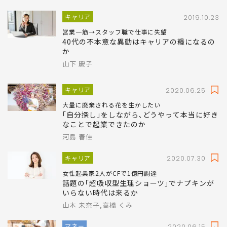
キャリア
2019.10.23
営業一筋→スタッフ職で仕事に失望
40代の不本意な異動はキャリアの糧になるの
か
山下 慶子
キャリア
2020.06.25
大量に廃棄される花を生かしたい
｢自分探し｣をしながら､どうやって本当に好き
なことで起業できたのか
河島 春佳
キャリア
2020.07.30
女性起業家2人がCFで1億円調達
話題の｢超吸収型生理ショーツ｣でナプキンが
いらない時代は来るか
山本 未奈子,高橋 くみ
マネー
2020.06.15