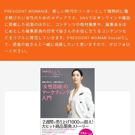
PRESIDENT WOMANは、新しい時代のリーダーとして情熱的に働
き続けたい女性のためのメディアです。SNSではオンラインや雑誌
に掲載した記事のほかに、コンテンツの取材風景や、編集長をは
じめとした編集部員の日常で皆さんのお役に立てるコンテンツな
どをリアルに発信していきます。PRESIDENT WOMAN Socialとし
て、読者の皆さんと一緒に成長したいと思いますので、ぜひフォロ
ーください。