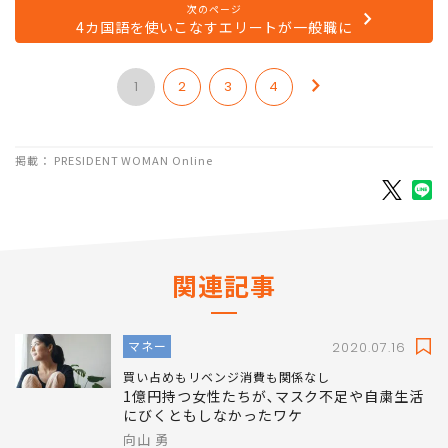
次のページ
4カ国語を使いこなすエリートが一般職に
1
2
3
4
掲載： PRESIDENT WOMAN Online
関連記事
マネー
2020.07.16
買い占めもリベンジ消費も関係なし
1億円持つ女性たちが､マスク不足や自粛生活
にびくともしなかったワケ
向山 勇