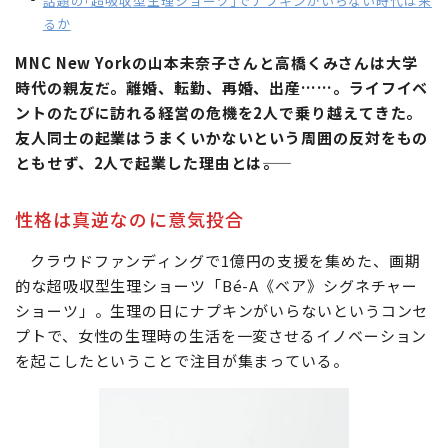
話題の｢超吸収型生理ショーツ｣でナプキンがいらない時代は来
るか
MNC New Yorkの山本未奈子さんと高橋くみさんは大学
時代の親友だ。離婚、転勤、再婚、出産……。ライフイベ
ントのたびに訪れる経営の危機を2人で乗り越えてきた。
友人同士の起業はうまくいかないという周囲の反対をもの
ともせず、2人で起業した理由とは――。
性格は真逆なのに意気投合
クラウドファンディングで1億円の支援を集めた、画期
的な超吸収型生理ショーツ「Bé-A《ベア》シグネチャー
ショーツ」。生理の日にナプキンがいらないというコンセ
プトで、女性の生理時の生活を一変させるイノベーション
を起こしたということで注目が集まっている。