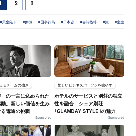
1
2
3
#天皇陛下
#象徴
#国事行為
#日本史
#書籍抜粋
#旅
#皇室
えるチームの強さ
忙しいビジネスパーソンを癒やす
が」の一言に込められた
ホテルのサービスと別荘の独立
感動。新しい価値を生み
性を融合…シェア別荘
ける電通の挑戦
｢GLAMDAY STYLE｣の魅力
Sponsored
Sponsored