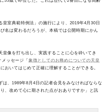
日に55歳で即位した。これは歴代で2番目になる高齢
皇室典範特例法」の施行により、2019年4月30日
呼び名は変わるだろうが、本稿では公開時期にかん
天皇像を打ち出し、実践することに心を砕いてき
デオメッセージ「
象徴としてのお務めについての天皇
脈においてはじめて正確に理解することができる。
は、1989年8月4日の記者会見をみなければならな
たり、改めて心に期された点がおありですか」と訊