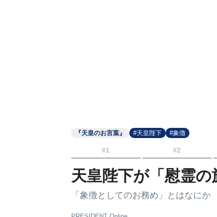
『天皇のお言葉』
#天皇陛下
#象徴
#1
#2
天皇陛下が「慰霊の
「象徴としてのお務め」とはなにか
PRESIDENT Online