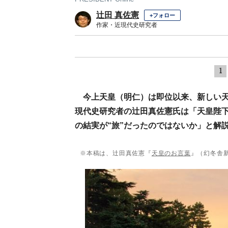
辻田 真佐憲
+フォロー
作家・近現代史研究者
1
今上天皇（明仁）は即位以来、新しい
現代史研究者の辻田真佐憲氏は「天皇陛
の結実が“旅”だったのではないか」と解
※本稿は、辻田真佐憲『
天皇のお言葉
』（幻冬舎