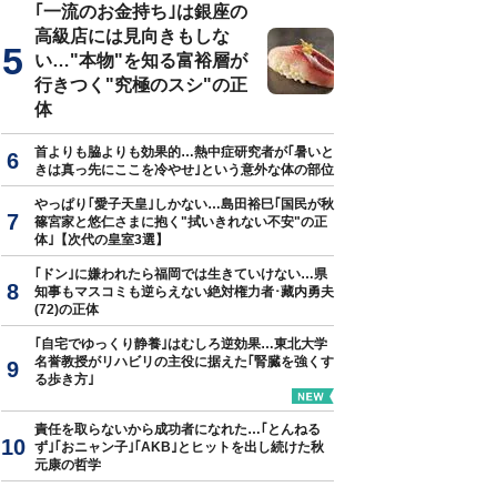
｢一流のお金持ち｣は銀座の
高級店には見向きもしな
い…"本物"を知る富裕層が
行きつく"究極のスシ"の正
体
首よりも脇よりも効果的…熱中症研究者が｢暑いと
きは真っ先にここを冷やせ｣という意外な体の部位
やっぱり｢愛子天皇｣しかない…島田裕巳｢国民が秋
篠宮家と悠仁さまに抱く"拭いきれない不安"の正
体｣【次代の皇室3選】
｢ドン｣に嫌われたら福岡では生きていけない…県
知事もマスコミも逆らえない絶対権力者･藏内勇夫
(72)の正体
｢自宅でゆっくり静養｣はむしろ逆効果…東北大学
名誉教授がリハビリの主役に据えた｢腎臓を強くす
る歩き方｣
責任を取らないから成功者になれた…｢とんねる
ず｣｢おニャン子｣｢AKB｣とヒットを出し続けた秋
元康の哲学