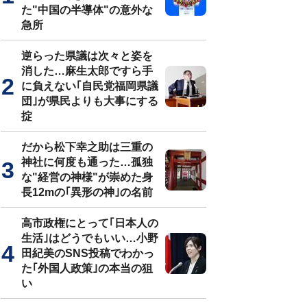
た"中国の半導体"の意外な
急所
逆らった県議は次々と姿を
消した…麻生太郎ですら手
に負えない｢自民党福岡県議
団｣が県民よりも大事にする
掟
だから松下幸之助は三重の
神社に何度も通った…孤独
な"経営の神様"が崇めた身
長12mの｢異形の神｣の名前
高市政権にとって｢日本人の
生活｣はどうでもいい…小野
田紀美のSNS投稿でわかっ
た｢外国人政策｣の本当の狙
い