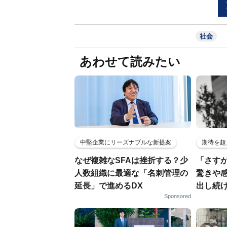
社会
あわせて読みたい
中堅企業にリーズナブルな新提案
期待を超
なぜ複雑なSFAは挫折する？少
「さす
人数組織に最適な「名刺管理の
驚きや
延長」で進めるDX
出し続
Sponsored