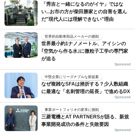
「秀吉と一緒になるのがイヤ」ではな
い...お市の方が柴田勝家との自害を選ん
だ"現代人には理解できない"理由
世界的自動車部品メーカーの挑戦
世界最小約1ナノメートル、アイシンの
｢空気から作る水｣に微粒子工学の専門家
が迫る
Sponsored
中堅企業にリーズナブルな新提案
なぜ複雑なSFAは挫折する？少人数組織
に最適な「名刺管理の延長」で進めるDX
Sponsored
事業ポートフォリオの変革に挑戦
三菱電機とAT PARTNERSが語る、新規
事業開発成功の条件と失敗要因
Sponsored