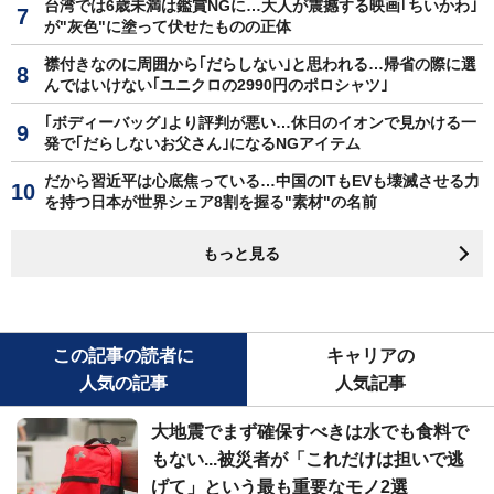
台湾では6歳未満は鑑賞NGに…大人が震撼する映画｢ちいかわ｣
が"灰色"に塗って伏せたものの正体
襟付きなのに周囲から｢だらしない｣と思われる…帰省の際に選
んではいけない｢ユニクロの2990円のポロシャツ｣
｢ボディーバッグ｣より評判が悪い…休日のイオンで見かける一
発で｢だらしないお父さん｣になるNGアイテム
だから習近平は心底焦っている…中国のITもEVも壊滅させる力
を持つ日本が世界シェア8割を握る"素材"の名前
もっと見る
この記事の読者に
キャリアの
人気の記事
人気記事
大地震でまず確保すべきは水でも食料で
もない...被災者が「これだけは担いで逃
げて」という最も重要なモノ2選