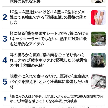
武将の哀れな末路
｢O型→A型｣はいいけど､｢A型→O型｣はダメ…
誰にでも輸血できる｢万能血液｣の最後の落と
し穴
額に貼る｢熱を冷ますシート｣でも､首にかける
｢ネッククーラー｣でもない…熱中症対策に最
も効果的なアイテム
耳の後ろから流血､指の肉をごっそり食べら
れ…クマに｢猪木キック｣で応戦した36歳男性
の"数十秒間の死闘"
味噌汁に入れて食べるだけ…医師が｢血糖値ス
パイクを抑える｣という冷蔵庫に常備したい食
材
｢高収入の人ほど幸せ｣は間違いだった…世界160カ国研究で分
かった｢幸福を感じにくくなる年収｣の分岐点