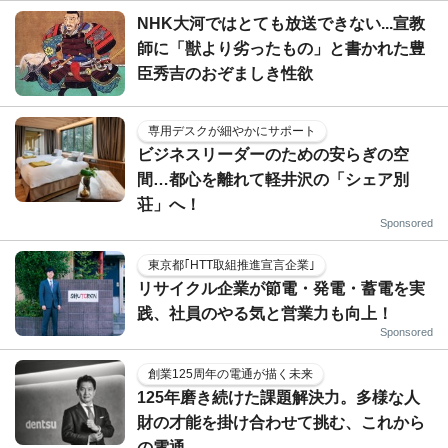
NHK大河ではとても放送できない...宣教
師に「獣より劣ったもの」と書かれた豊
臣秀吉のおぞましき性欲
専用デスクが細やかにサポート
ビジネスリーダーのための安らぎの空
間…都心を離れて軽井沢の「シェア別
荘」へ！
Sponsored
東京都｢HTT取組推進宣言企業｣
リサイクル企業が節電・発電・蓄電を実
践、社員のやる気と営業力も向上！
Sponsored
創業125周年の電通が描く未来
125年磨き続けた課題解決力。多様な人
財の才能を掛け合わせて挑む、これから
の電通