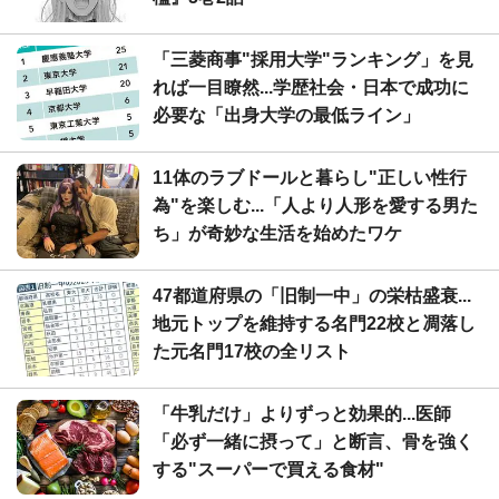
「三菱商事"採用大学"ランキング」を見
れば一目瞭然...学歴社会・日本で成功に
必要な「出身大学の最低ライン」
11体のラブドールと暮らし"正しい性行
為"を楽しむ...「人より人形を愛する男た
ち」が奇妙な生活を始めたワケ
47都道府県の「旧制一中」の栄枯盛衰...
地元トップを維持する名門22校と凋落し
た元名門17校の全リスト
「牛乳だけ」よりずっと効果的...医師
「必ず一緒に摂って」と断言、骨を強く
する"スーパーで買える食材"