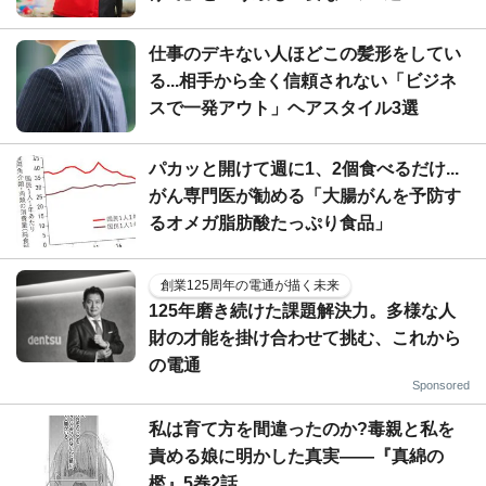
仕事のデキない人ほどこの髪形をしてい
る...相手から全く信頼されない「ビジネ
スで一発アウト」ヘアスタイル3選
パカッと開けて週に1、2個食べるだけ...
がん専門医が勧める「大腸がんを予防す
るオメガ脂肪酸たっぷり食品」
創業125周年の電通が描く未来
125年磨き続けた課題解決力。多様な人
財の才能を掛け合わせて挑む、これから
の電通
Sponsored
私は育て方を間違ったのか?毒親と私を
責める娘に明かした真実――『真綿の
檻』5巻2話