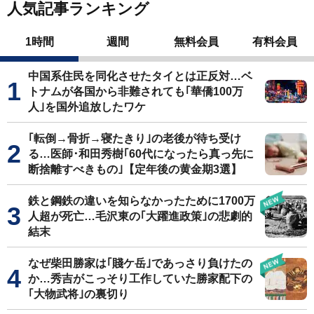
人気記事ランキング
1時間
週間
無料会員
有料会員
中国系住民を同化させたタイとは正反対…ベ
トナムが各国から非難されても｢華僑100万
人｣を国外追放したワケ
｢転倒→骨折→寝たきり｣の老後が待ち受け
る…医師･和田秀樹｢60代になったら真っ先に
断捨離すべきもの｣【定年後の黄金期3選】
鉄と鋼鉄の違いを知らなかったために1700万
人超が死亡…毛沢東の｢大躍進政策｣の悲劇的
結末
なぜ柴田勝家は｢賤ケ岳｣であっさり負けたの
か…秀吉がこっそり工作していた勝家配下の
｢大物武将｣の裏切り