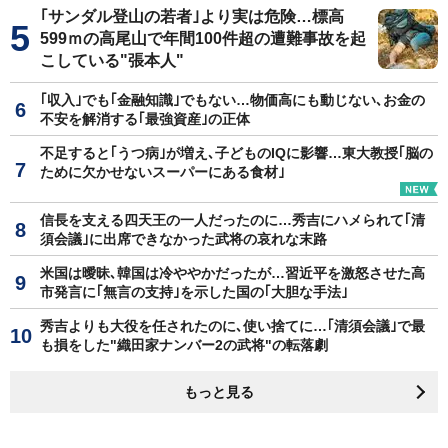
｢サンダル登山の若者｣より実は危険…標高
599ｍの高尾山で年間100件超の遭難事故を起
こしている"張本人"
｢収入｣でも｢金融知識｣でもない…物価高にも動じない､お金の
不安を解消する｢最強資産｣の正体
不足すると｢うつ病｣が増え､子どものIQに影響…東大教授｢脳の
ために欠かせないスーパーにある食材｣
信長を支える四天王の一人だったのに…秀吉にハメられて｢清
須会議｣に出席できなかった武将の哀れな末路
米国は曖昧､韓国は冷ややかだったが…習近平を激怒させた高
市発言に｢無言の支持｣を示した国の｢大胆な手法｣
秀吉よりも大役を任されたのに､使い捨てに…｢清須会議｣で最
も損をした"織田家ナンバー2の武将"の転落劇
もっと見る