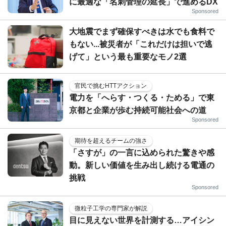
に最適な「名刺管理の延長」で進めるDX
Sponsored
大地震でまず確保すべきは水でも食料で
もない...被災者が「これだけは担いで逃
げて」という最も重要なモノ2選
官民で挑むHTTアクション
電力を「へらす・つくる・ためる」で東
京都と企業が歩む持続可能社会への道
Sponsored
期待を超えるチームの強さ
「さすが」の一言に込められた驚きや感
動。新しい価値を生み出し続ける電通の
挑戦
Sponsored
微粒子工学の専門家が解説
目に見えない世界を計測する…アイシン