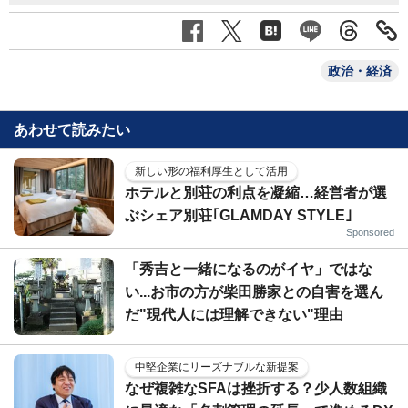
政治・経済
あわせて読みたい
新しい形の福利厚生として活用
ホテルと別荘の利点を凝縮…経営者が選
ぶシェア別荘｢GLAMDAY STYLE｣
Sponsored
「秀吉と一緒になるのがイヤ」ではな
い...お市の方が柴田勝家との自害を選ん
だ"現代人には理解できない"理由
中堅企業にリーズナブルな新提案
なぜ複雑なSFAは挫折する？少人数組織