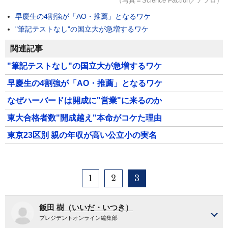
（写真＝Science Faction／アフロ）
早慶生の4割強が「AO・推薦」となるワケ
"筆記テストなし"の国立大が急増するワケ
関連記事
"筆記テストなし"の国立大が急増するワケ
早慶生の4割強が「AO・推薦」となるワケ
なぜハーバードは開成に"営業"に来るのか
東大合格者数"開成越え"本命がコケた理由
東京23区別 親の年収が高い公立小の実名
1
2
3
飯田 樹（いいだ・いつき）
プレジデントオンライン編集部