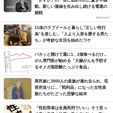
「さすが」の一言に込められた驚きや感
動。新しい価値を生み出し続ける電通の
挑戦
Sponsored
11体のラブドールと暮らし"正しい性行
為"を楽しむ...「人より人形を愛する男た
ち」が奇妙な生活を始めたワケ
パカッと開けて週に1、2個食べるだけ...
がん専門医が勧める「大腸がんを予防す
るオメガ脂肪酸たっぷり食品」
異民族に3000人の皇族が連れ去られ、収
容所送りに...「戦利品」になった女性皇
族たちがたどった悲惨な結末
「性犯罪者は全員死刑でいい」そう言っ