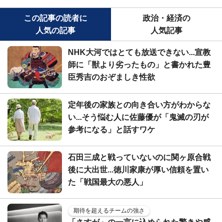
この記事の読者に
政治・経済の
人気の記事
人気記事
NHK大河ではとても放送できない...宣教
師に「獣より劣ったもの」と書かれた豊
臣秀吉のおぞましき性欲
定年後の家族との向き合い方がわからな
い...そう悩む人に佐藤優が「鬼滅の刃が
参考になる」と話すワケ
石田三成と戦っていないのに関ヶ原合戦
後に大出世...徳川家康が厚い信頼を置い
た「戦国最大の悪人」
期待を超えるチームの強さ