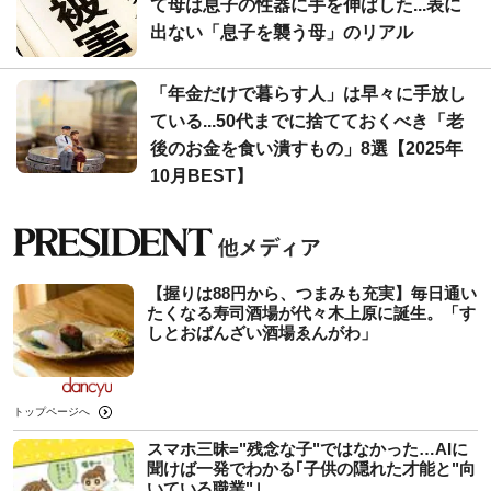
て母は息子の性器に手を伸ばした...表に
出ない「息子を襲う母」のリアル
「年金だけで暮らす人」は早々に手放し
ている...50代までに捨てておくべき「老
後のお金を食い潰すもの」8選【2025年
10月BEST】
【握りは88円から、つまみも充実】毎日通い
たくなる寿司酒場が代々木上原に誕生。「す
しとおばんざい酒場ゑんがわ」
トップページへ
スマホ三昧="残念な子"ではなかった…AIに
聞けば一発でわかる｢子供の隠れた才能と"向
いている職業"｣