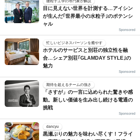
微粒子工学の専門家が解説
目に見えない世界を計測する…アイシン
が生んだ｢世界最小の水粒子｣のポテンシ
ャル
Sponsored
忙しいビジネスパーソンを癒やす
ホテルのサービスと別荘の独立性を融
合…シェア別荘｢GLAMDAY STYLE｣の
魅力
Sponsored
期待を超えるチームの強さ
「さすが」の一言に込められた驚きや感
動。新しい価値を生み出し続ける電通の
挑戦
Sponsored
dancyu
黒瀬ぶりの魅力を味わい尽くす！フライ