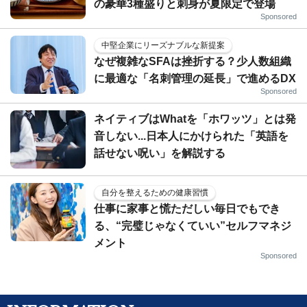
の豪華3種盛りと刺身が夏限定で登場
Sponsored
中堅企業にリーズナブルな新提案
なぜ複雑なSFAは挫折する？少人数組織
に最適な「名刺管理の延長」で進めるDX
Sponsored
ネイティブはWhatを「ホワッツ」とは発
音しない...日本人にかけられた「英語を
話せない呪い」を解説する
自分を整えるための健康習慣
仕事に家事と慌ただしい毎日でもでき
る、“完璧じゃなくていい”セルフマネジ
メント
Sponsored