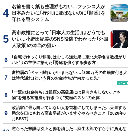
名前を書く紙も整理券もない…フランス人が
日本みたいに｢行列｣に並ばないのに｢順番｣を
守れる謎システム
高市政権にとって｢日本人の生活｣はどうでも
いい…小野田紀美のSNS投稿でわかった｢外国
人政策｣の本当の狙い
｢自宅でゆっくり静養｣はむしろ逆効果…東北大学名誉教授がリ
ハビリの主役に据えた｢腎臓を強くする歩き方｣
富裕層の｢ペット離れ｣が止まらない…｢300万円の血統書付き犬
は時代遅れ｣という真のお金持ちが"向かった先"
｢一流のお金持ち｣は銀座の高級店には見向きもしない…"本
物"を知る富裕層が行きつく"究極のスシ"の正体
政治家に最も向いていない人を首相にしてしまった…天皇すら
懸念を口にされる高市早苗がいますぐやるべきこと【2026年6
月BEST】
逆らった県議は次々と姿を消した…麻生太郎ですら手に負えな