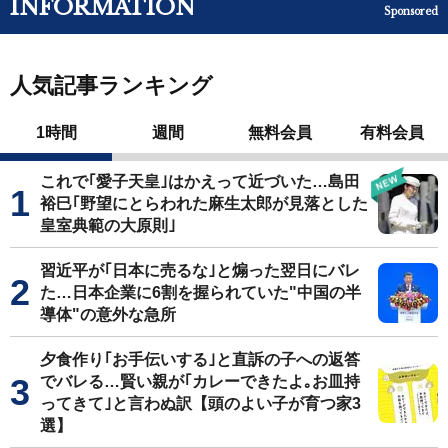
INFORMATION
Sponsored
人気記事ランキング
1時間
週間
無料会員
有料会員
これで｢愛子天皇｣はかえって近づいた…島田
裕巳｢野望にとらわれた麻生太郎が見落とした
皇室典範の大原則｣
習近平が｢日本に売るな｣と煽った翌日にバレ
た…日本企業に6割を握られていた"中国の半
導体"の意外な急所
夕食作り｢お手伝いする｣と直訴の子への返答
でバレる…賢い親が｢カレーできたよ｡お皿持
ってきて｣と言わぬ訳【頭のよい子が育つ家3
選】