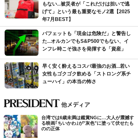
もない...被災者が「これだけは担いで逃
げて」という最も重要なモノ2選【2025
年7月BEST】
バフェットも「現金は危険だ」と警告し
た...オルカンでもS&P500でもない、イ
ンフレ時こそ強さを発揮する「資産」
早く安く酔えるコスパ最強のお酒...若い
女性もゴクゴク飲める「ストロング系チ
ューハイ」の本当の怖さ
台湾では6歳未満は鑑賞NGに…大人が震撼す
る映画｢ちいかわ｣が"灰色"に塗って伏せたも
のの正体