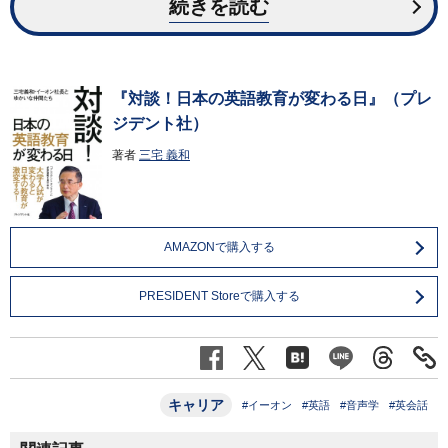
続きを読む
『対談！日本の英語教育が変わる日』（プレ
ジデント社）
著者
三宅 義和
AMAZONで購入する
PRESIDENT Storeで購入する
キャリア
#イーオン
#英語
#音声学
#英会話