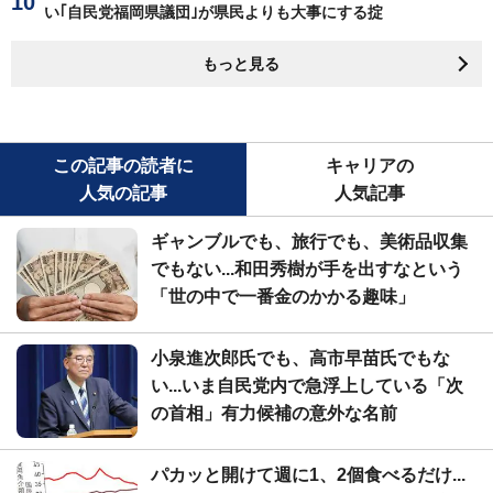
い｢自民党福岡県議団｣が県民よりも大事にする掟
もっと見る
この記事の読者に
キャリアの
人気の記事
人気記事
ギャンブルでも、旅行でも、美術品収集
でもない...和田秀樹が手を出すなという
「世の中で一番金のかかる趣味」
小泉進次郎氏でも、高市早苗氏でもな
い...いま自民党内で急浮上している「次
の首相」有力候補の意外な名前
パカッと開けて週に1、2個食べるだけ...