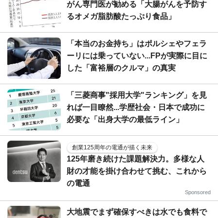
がん専門医が勧める「大腸がんを予防す
るオメガ脂肪酸たっぷり食品」
「本当のお金持ち」はポルシェやフェラ
ーリには乗っていない...FPが実際に目に
した「富裕層のクルマ」の真実
「三菱商事"採用大学"ランキング」を見
れば一目瞭然...学歴社会・日本で成功に
必要な「出身大学の最低ライン」
創業125周年の電通が描く未来
125年磨き続けた課題解決力。多様な人
財の才能を掛け合わせて挑む、これから
の電通
Sponsored
大地震でまず確保すべきは水でも食料で