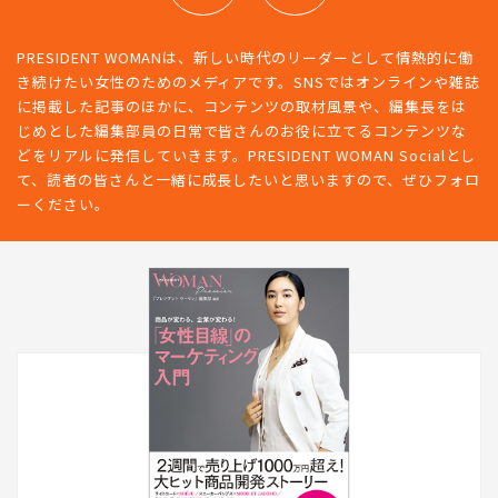
PRESIDENT WOMANは、新しい時代のリーダーとして情熱的に働
き続けたい女性のためのメディアです。SNSではオンラインや雑誌
に掲載した記事のほかに、コンテンツの取材風景や、編集長をは
じめとした編集部員の日常で皆さんのお役に立てるコンテンツな
どをリアルに発信していきます。PRESIDENT WOMAN Socialとし
て、読者の皆さんと一緒に成長したいと思いますので、ぜひフォロ
ーください。