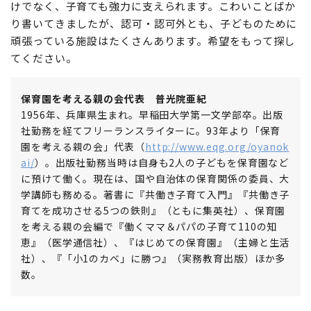
けでなく、子育ても強力に支えられます。こわいことばか
り書いてきましたが、認可・認可外とも、子どものために
頑張っている施設はたくさんあります。希望をもって探し
てください。
保育園を考える親の会代表 普光院亜紀
1956年、兵庫県生まれ。早稲田大学第一文学部卒。出版
社勤務を経てフリーランスライターに。93年より「保育
園を考える親の会」代表（
http://www.eqg.org/oyanok
ai/
）。出版社勤務当時は自身も2人の子どもを保育園など
に預けて働く。現在は、国や自治体の保育関係の委員、大
学講師も務める。著書に『共働き子育て入門』『共働き子
育てを成功させる5つの鉄則』（ともに集英社）、保育園
を考える親の会編で『働くママ＆パパの子育て110の知
恵』（医学通信社）、『はじめての保育園』（主婦と生活
社）、『「小1のカベ」に勝つ』（実務教育出版）ほか多
数。