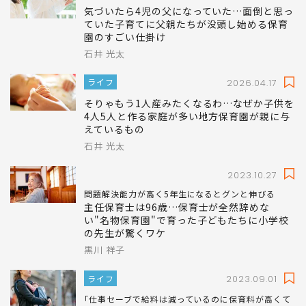
気づいたら4児の父になっていた…面倒と思っ
ていた子育てに父親たちが没頭し始める保育
園のすごい仕掛け
石井 光太
ライフ
2026.04.17
そりゃもう1人産みたくなるわ…なぜか子供を
4人5人と作る家庭が多い地方保育園が親に与
えているもの
石井 光太
2023.10.27
問題解決能力が高く5年生になるとグンと伸びる
主任保育士は96歳…保育士が全然辞めな
い"名物保育園"で育った子どもたちに小学校
の先生が驚くワケ
黒川 祥子
ライフ
2023.09.01
｢仕事セーブで給料は減っているのに保育料が高くて