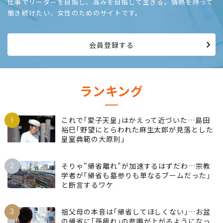
仕事でリーダーを目指し、高みを目指して生きる。情熱を持って
働き続けたい、女性のためのサイトです。
会員登録する
ランキング
1
これで｢愛子天皇｣はかえって近づいた…島田
裕巳｢野望にとらわれた麻生太郎が見落とした
皇室典範の大原則｣
2
そりゃ"帰省離れ"が加速するはずだわ…宗教
学者が｢帰省も墓参りも単なるブームだった｣
と断言するワケ
3
祖父母の本音は｢帰省してほしくない｣…お盆
の帰省に｢孫疲れ｣の悲鳴が上がるようになっ