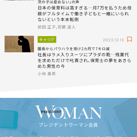
次の子は産めない｣の声
日本の保育料は高すぎる…月7万を払うため母
親がフルタイムで働き子どもと一緒にいられ
ないという本末転倒
前田 正子,安藤 道人
キャリア
2022.12.13
園長からパワハラを受け2カ月で7キロ減
社長はラメ入りスーツにプラダの靴…残業代
を求めただけで叱責され､保育士の夢をあきら
めた男性の今
小林 美希
プレジデントウーマン会員