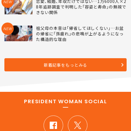
恋愛､結婚､年収だけではない…1万6000人×2
NEW
8年追跡調査で判明した｢容姿と寿命｣の無視で
きない関係
祖父母の本音は｢帰省してほしくない｣…お盆
NEW
の帰省に｢孫疲れ｣の悲鳴が上がるようになっ
た構造的な理由
新着記事をもっとみる
PRESIDENT WOMAN SOCIAL