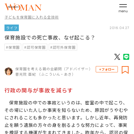
menu
子どもを保育園に入れる全技術
ライフ
2016.04.27
保育施設での死亡事故、なぜ起こる？
#保育園
#認可保育園
#認可外保育園
保育園を考える親の会顧問（アドバイザー）
+フォロー
普光院 亜紀 （ふこういん・あき）
行政の関与が事故を減らす
保育施設の中での事故というのは、密室の中で起こり、
その場にいた人しか事実を知らないため、原因がうやむや
にされることも多かったと思います。しかし近年、再発防
止を願う遺族の方々の身を削るような努力によって、事実
を検証する機運が生まれてきました。昨年から、認可の保