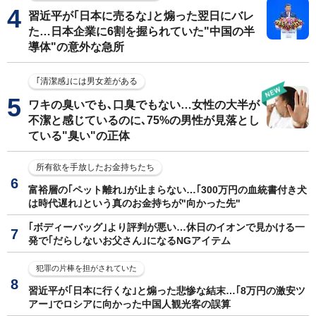
習近平が｢日本に売るな｣と煽った翌日にバレ
た…日本企業に6割を握られていた"中国の半
導体"の意外な急所
｢清潔感｣には男女差がある
ワキの臭いでも､口臭でもない…女性の大半が
不潔と感じているのに､75%の男性が見落とし
ている"臭い"の正体
所有欲を手放したお金持ちたち
富裕層の｢ペット離れ｣が止まらない…｢300万円の血統書付き犬
は時代遅れ｣という真のお金持ちが"向かった先"
｢ボディーバッグ｣より評判が悪い…休日のイオンで見かける一
発で｢だらしないお父さん｣になるNGアイテム
犯罪の片棒を担がされていた
習近平が｢日本に行くな｣と煽った悲惨な結末…｢8万円の激安ツ
アー｣でロシアに向かった中国人観光客の誤算