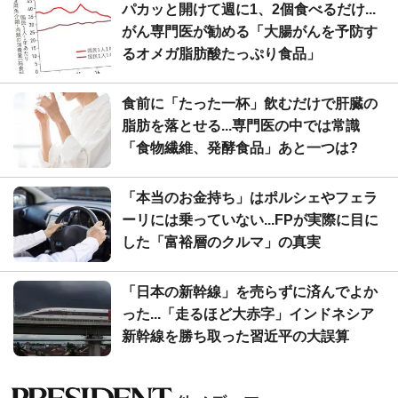
パカッと開けて週に1、2個食べるだけ...
がん専門医が勧める「大腸がんを予防す
るオメガ脂肪酸たっぷり食品」
食前に「たった一杯」飲むだけで肝臓の
脂肪を落とせる...専門医の中では常識
「食物繊維、発酵食品」あと一つは?
「本当のお金持ち」はポルシェやフェラ
ーリには乗っていない...FPが実際に目に
した「富裕層のクルマ」の真実
「日本の新幹線」を売らずに済んでよか
った...「走るほど大赤字」インドネシア
新幹線を勝ち取った習近平の大誤算