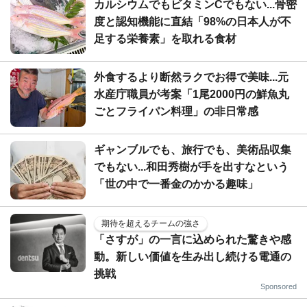
カルシウムでもビタミンCでもない...骨密
度と認知機能に直結「98%の日本人が不
足する栄養素」を取れる食材
外食するより断然ラクでお得で美味...元
水産庁職員が考案「1尾2000円の鮮魚丸
ごとフライパン料理」の非日常感
ギャンブルでも、旅行でも、美術品収集
でもない...和田秀樹が手を出すなという
「世の中で一番金のかかる趣味」
期待を超えるチームの強さ
「さすが」の一言に込められた驚きや感
動。新しい価値を生み出し続ける電通の
挑戦
Sponsored