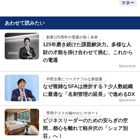
マネー
あわせて読みたい
創業125周年の電通が描く未来
125年磨き続けた課題解決力。多様な人
財の才能を掛け合わせて挑む、これから
の電通
Sponsored
中堅企業にリーズナブルな新提案
なぜ複雑なSFAは挫折する？少人数組織
に最適な「名刺管理の延長」で進めるDX
Sponsored
専用デスクが細やかにサポート
ビジネスリーダーのための安らぎの空
間…都心を離れて軽井沢の「シェア別
荘」へ！