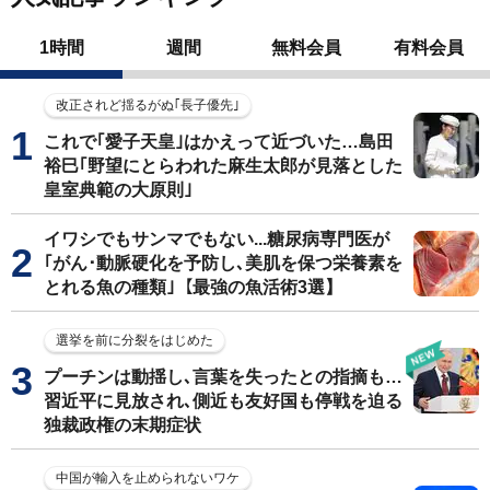
1時間
週間
無料会員
有料会員
改正されど揺るがぬ｢長子優先｣
これで｢愛子天皇｣はかえって近づいた…島田
裕巳｢野望にとらわれた麻生太郎が見落とした
皇室典範の大原則｣
イワシでもサンマでもない...糖尿病専門医が
｢がん･動脈硬化を予防し､美肌を保つ栄養素を
とれる魚の種類｣【最強の魚活術3選】
選挙を前に分裂をはじめた
プーチンは動揺し､言葉を失ったとの指摘も…
習近平に見放され､側近も友好国も停戦を迫る
独裁政権の末期症状
中国が輸入を止められないワケ