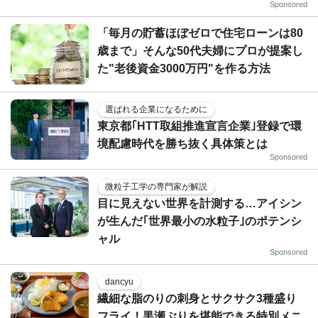
Sponsored
「毎月の貯蓄ほぼゼロで住宅ローンは80
歳まで」そんな50代夫婦にプロが提案し
た"老後資金3000万円"を作る方法
選ばれる企業になるために
東京都｢HTT取組推進宣言企業｣登録で環
境配慮時代を勝ち抜く具体策とは
Sponsored
微粒子工学の専門家が解説
目に見えない世界を計測する…アイシン
が生んだ｢世界最小の水粒子｣のポテンシ
ャル
Sponsored
dancyu
繊細な脂のりの刺身とサクサク3種盛り
フライ！黒瀬ぶりを堪能できる特別メニ