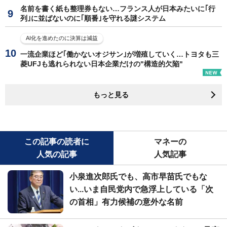
名前を書く紙も整理券もない…フランス人が日本みたいに｢行
列｣に並ばないのに｢順番｣を守れる謎システム
AI化を進めたのに決算は減益
一流企業ほど｢働かないオジサン｣が増殖していく…トヨタも三
菱UFJも逃れられない日本企業だけの"構造的欠陥"
もっと見る
この記事の読者に
マネーの
人気の記事
人気記事
小泉進次郎氏でも、高市早苗氏でもな
い...いま自民党内で急浮上している「次
の首相」有力候補の意外な名前