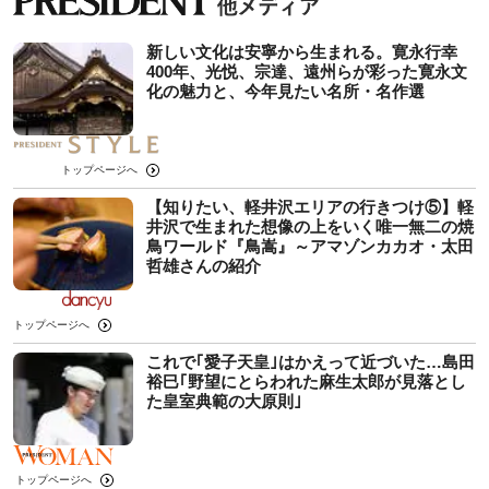
新しい文化は安寧から生まれる。寛永行幸
400年、光悦、宗達、遠州らが彩った寛永文
化の魅力と、今年見たい名所・名作選
トップページへ
【知りたい、軽井沢エリアの行きつけ⑤】軽
井沢で生まれた想像の上をいく唯一無二の焼
鳥ワールド『鳥嵩』～アマゾンカカオ・太田
哲雄さんの紹介
トップページへ
これで｢愛子天皇｣はかえって近づいた…島田
裕巳｢野望にとらわれた麻生太郎が見落とし
た皇室典範の大原則｣
トップページへ