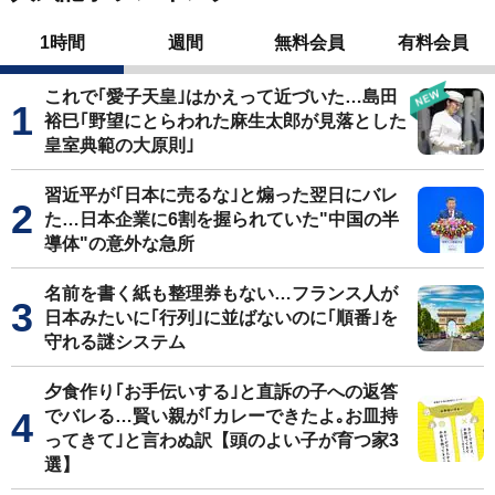
1時間
週間
無料会員
有料会員
これで｢愛子天皇｣はかえって近づいた…島田
裕巳｢野望にとらわれた麻生太郎が見落とした
皇室典範の大原則｣
習近平が｢日本に売るな｣と煽った翌日にバレ
た…日本企業に6割を握られていた"中国の半
導体"の意外な急所
名前を書く紙も整理券もない…フランス人が
日本みたいに｢行列｣に並ばないのに｢順番｣を
守れる謎システム
夕食作り｢お手伝いする｣と直訴の子への返答
でバレる…賢い親が｢カレーできたよ｡お皿持
ってきて｣と言わぬ訳【頭のよい子が育つ家3
選】