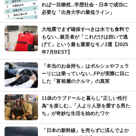
れば一目瞭然...学歴社会・日本で成功に
必要な「出身大学の最低ライン」
大地震でまず確保すべきは水でも食料で
もない...被災者が「これだけは担いで逃
げて」という最も重要なモノ2選【2025
年7月BEST】
「本当のお金持ち」はポルシェやフェラ
ーリには乗っていない...FPが実際に目に
した「富裕層のクルマ」の真実
11体のラブドールと暮らし"正しい性行
為"を楽しむ...「人より人形を愛する男た
ち」が奇妙な生活を始めたワケ
「日本の新幹線」を売らずに済んでよか