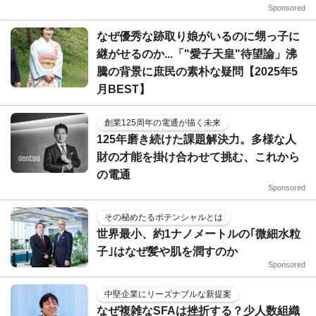
Sponsored
なぜ優秀な跡取り娘がいるのに甥っ子に
継がせるのか...「"愛子天皇"待望論」沸
騰の背景に庶民の素朴な疑問【2025年5
月BEST】
創業125周年の電通が描く未来
125年磨き続けた課題解決力。多様な人
財の才能を掛け合わせて挑む、これから
の電通
Sponsored
その秘めたるポテンシャルとは
世界最小、約1ナノメートルの｢微細水粒
子｣はなぜ髪や肌を潤すのか
Sponsored
中堅企業にリーズナブルな新提案
なぜ複雑なSFAは挫折する？少人数組織