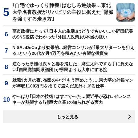
｢自宅でゆっくり静養｣はむしろ逆効果…東北
大学名誉教授がリハビリの主役に据えた｢腎臓
を強くする歩き方｣
高市政権にとって｢日本人の生活｣はどうでもいい…小野田紀美
のSNS投稿でわかった｢外国人政策｣の本当の狙い
NISA､iDeCoより効果的…経営コンサルが｢最大リターンを狙え
る｣という20代が月4万円を積みたい有望な投資先
逆らった県議は次々と姿を消した…麻生太郎ですら手に負えな
い｢自民党福岡県議団｣が県民よりも大事にする掟
就職9カ月の夜､布団の中で｢もう辞めよう｣…東大卒の外銀マン
が年収1100万円を捨てて選んだ意外すぎる仕事
やっぱり｢日本の技術｣はすごかった…習近平が恐れ､ゼレンス
キーが熱望する｢超巨大企業｣の知られざる実力
もっと見る