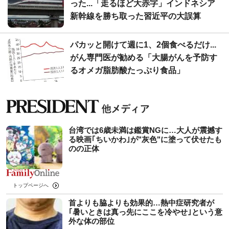
った...「走るほど大赤字」インドネシア
新幹線を勝ち取った習近平の大誤算
パカッと開けて週に1、2個食べるだけ...
がん専門医が勧める「大腸がんを予防す
るオメガ脂肪酸たっぷり食品」
台湾では6歳未満は鑑賞NGに…大人が震撼す
る映画｢ちいかわ｣が"灰色"に塗って伏せたも
のの正体
トップページへ
首よりも脇よりも効果的…熱中症研究者が
｢暑いときは真っ先にここを冷やせ｣という意
外な体の部位