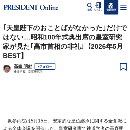
会員登録
検索
ログイン
｢天皇陛下のおことばがなかった｣だけで
はない…昭和100年式典出席の皇室研究
家が見た｢高市首相の非礼｣【2026年5月
BEST】
高森 明勅
+フォロー
神道学者、皇室研究者
衆参両院は5月15日、安定的な皇位継承に関する全党派に
よる全体会議を開催した。皇室研究家で神道学者の高森明