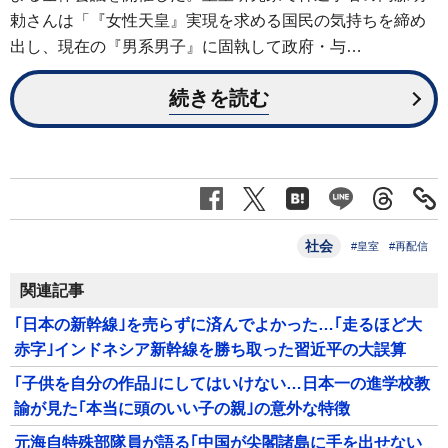
勅さんは「『女性天皇』実現を求める国民の気持ちを締め
出し、現在の『男系男子』に固執して政府・与…
続きを読む
社会
#皇室
#再配信
関連記事
｢日本の新幹線｣を売らずに済んでよかった…｢走るほど大
赤字｣インドネシア新幹線を勝ち取った習近平の大誤算
｢子供を自分の作品｣にしてはいけない…日本一の進学校教
諭が見た｢本当に頭のいい子の親｣の意外な特徴
元海自特殊部隊員が語る｢中国が尖閣諸島に手を出せない