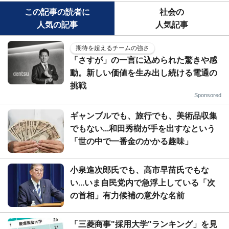
この記事の読者に
社会の
人気の記事
人気記事
期待を超えるチームの強さ
「さすが」の一言に込められた驚きや感
動。新しい価値を生み出し続ける電通の
挑戦
Sponsored
ギャンブルでも、旅行でも、美術品収集
でもない...和田秀樹が手を出すなという
「世の中で一番金のかかる趣味」
小泉進次郎氏でも、高市早苗氏でもな
い...いま自民党内で急浮上している「次
の首相」有力候補の意外な名前
「三菱商事"採用大学"ランキング」を見