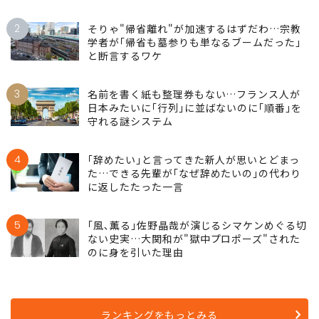
2
そりゃ"帰省離れ"が加速するはずだわ…宗教
学者が｢帰省も墓参りも単なるブームだった｣
と断言するワケ
3
名前を書く紙も整理券もない…フランス人が
日本みたいに｢行列｣に並ばないのに｢順番｣を
守れる謎システム
4
｢辞めたい｣と言ってきた新人が思いとどまっ
た…できる先輩が｢なぜ辞めたいの｣の代わり
に返したたった一言
5
｢風､薫る｣佐野晶哉が演じるシマケンめぐる切
ない史実…大関和が"獄中プロポーズ"された
のに身を引いた理由
ランキングをもっとみる