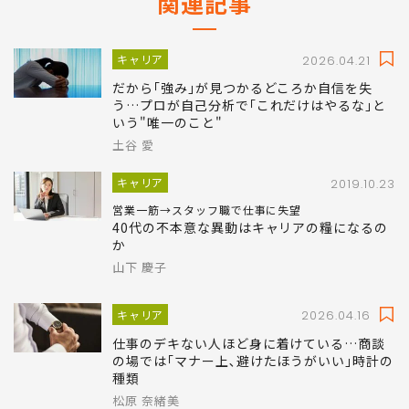
関連記事
キャリア
2026.04.21
だから｢強み｣が見つかるどころか自信を失
う…プロが自己分析で｢これだけはやるな｣と
いう"唯一のこと"
土谷 愛
キャリア
2019.10.23
営業一筋→スタッフ職で仕事に失望
40代の不本意な異動はキャリアの糧になるの
か
山下 慶子
キャリア
2026.04.16
仕事のデキない人ほど身に着けている…商談
の場では｢マナー上､避けたほうがいい｣時計の
種類
松原 奈緒美