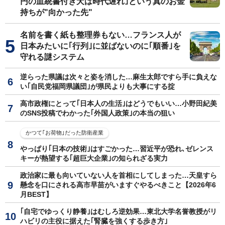
円の血統書付き犬は時代遅れ｣という真のお金
持ちが"向かった先"
名前を書く紙も整理券もない…フランス人が
日本みたいに｢行列｣に並ばないのに｢順番｣を
守れる謎システム
逆らった県議は次々と姿を消した…麻生太郎ですら手に負えな
い｢自民党福岡県議団｣が県民よりも大事にする掟
高市政権にとって｢日本人の生活｣はどうでもいい…小野田紀美
のSNS投稿でわかった｢外国人政策｣の本当の狙い
かつて｢お荷物｣だった防衛産業
やっぱり｢日本の技術｣はすごかった…習近平が恐れ､ゼレンス
キーが熱望する｢超巨大企業｣の知られざる実力
政治家に最も向いていない人を首相にしてしまった…天皇すら
懸念を口にされる高市早苗がいますぐやるべきこと【2026年6
月BEST】
｢自宅でゆっくり静養｣はむしろ逆効果…東北大学名誉教授がリ
ハビリの主役に据えた｢腎臓を強くする歩き方｣