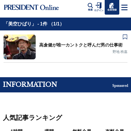
会員登録
検索
ログイン
「美空ひばり」 - 1件 （1/1）
高倉健が唯一カントクと呼んだ男の仕事術
野地 秩嘉
INFORMATION
Sponsored
人気記事ランキング