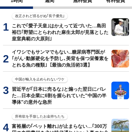
1時間
週間
無料会員
有料会員
改正されど揺るがぬ｢長子優先｣
これで｢愛子天皇｣はかえって近づいた…島田
裕巳｢野望にとらわれた麻生太郎が見落とした
皇室典範の大原則｣
イワシでもサンマでもない...糖尿病専門医が
｢がん･動脈硬化を予防し､美背を保つ栄養素を
とれる魚の種類｣【最強の魚活術3選】
中国が輸入を止められないワケ
習近平が｢日本に売るな｣と煽った翌日にバレ
た…日本企業に6割を握られていた"中国の半
導体"の意外な急所
所有欲を手放したお金持ちたち
富裕層の｢ペット離れ｣が止まらない…｢300万