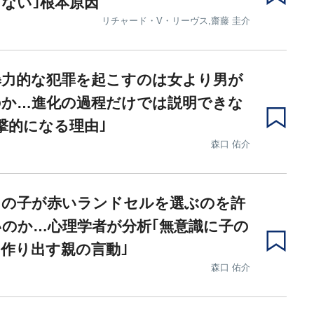
ない｣根本原因
リチャード・V・リーヴス,齋藤 圭介
暴力的な犯罪を起こすのは女より男が
のか…進化の過程だけでは説明できな
撃的になる理由｣
森口 佑介
男の子が赤いランドセルを選ぶのを許
のか…心理学者が分析｢無意識に子の
作り出す親の言動｣
森口 佑介