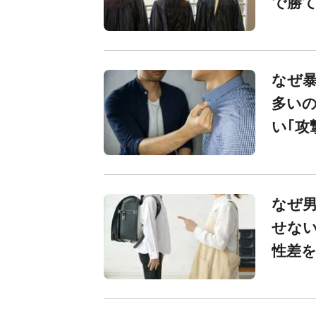
で勝て
なぜ
多い
い｢攻
なぜ
せない
性差を