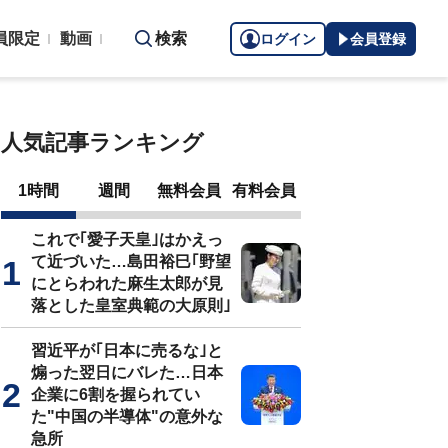
員限定
動画
検索
ログイン
会員登録
人気記事ランキング
1時間
週間
無料会員
有料会員
これで｢愛子天皇｣はかえっ
て近づいた…島田裕巳｢野望
にとらわれた麻生太郎が見
落とした皇室典範の大原則｣
習近平が｢日本に売るな｣と
煽った翌日にバレた…日本
企業に6割を握られてい
た"中国の半導体"の意外な
急所