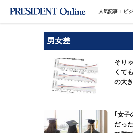
人気記事
ビジ
男女差
そりゃ
くても
の大
｢女子
だった