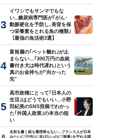
イワシでもサンマでもな
い...糖尿病専門医が｢がん･
動脈硬化を予防し､美背を保
つ栄養素をとれる魚の種類｣
【最強の魚活術3選】
富裕層の｢ペット離れ｣が止
まらない…｢300万円の血統
書付き犬は時代遅れ｣という
真のお金持ちが"向かった
先"
高市政権にとって｢日本人の
生活｣はどうでもいい…小野
田紀美のSNS投稿でわかっ
た｢外国人政策｣の本当の狙
い
名前を書く紙も整理券もない…フランス人が日本
みたいに｢行列｣に並ばないのに｢順番｣を守れる謎