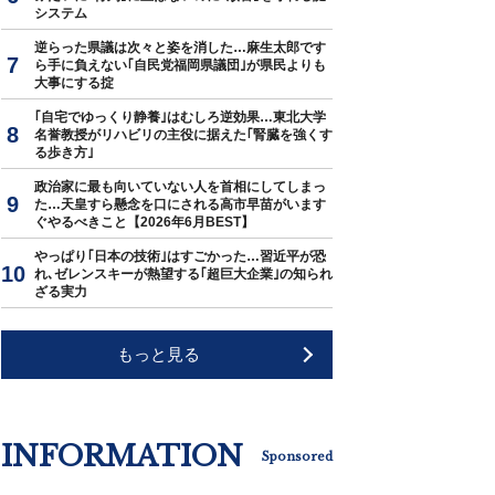
システム
逆らった県議は次々と姿を消した…麻生太郎です
ら手に負えない｢自民党福岡県議団｣が県民よりも
大事にする掟
｢自宅でゆっくり静養｣はむしろ逆効果…東北大学
名誉教授がリハビリの主役に据えた｢腎臓を強くす
る歩き方｣
政治家に最も向いていない人を首相にしてしまっ
た…天皇すら懸念を口にされる高市早苗がいます
ぐやるべきこと【2026年6月BEST】
やっぱり｢日本の技術｣はすごかった…習近平が恐
れ､ゼレンスキーが熱望する｢超巨大企業｣の知られ
ざる実力
もっと見る
INFORMATION
Sponsored