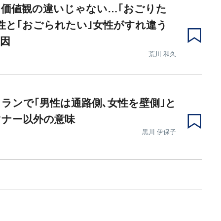
価値観の違いじゃない…｢おごりた
性と｢おごられたい｣女性がすれ違う
因
荒川 和久
ランで｢男性は通路側､女性を壁側｣と
マナー以外の意味
黒川 伊保子