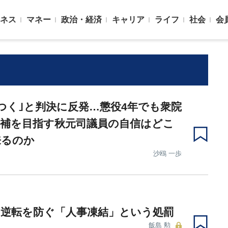
ネス
マネー
政治・経済
キャリア
ライフ
社会
会
つく｣と判決に反発…懲役4年でも衆院
候補を目指す秋元司議員の自信はどこ
来るのか
沙鴎 一歩
の逆転を防ぐ「人事凍結」という処罰
飯島 勲