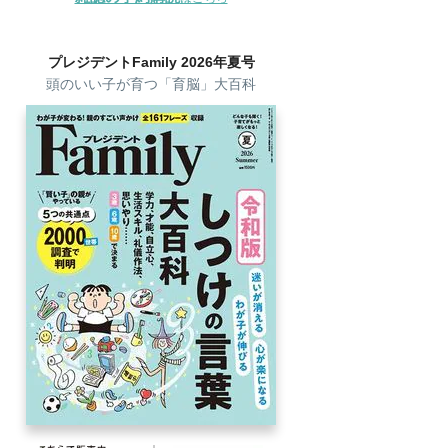
プレジデントFamily 2026年夏号
頭のいい子が育つ「育脳」大百科