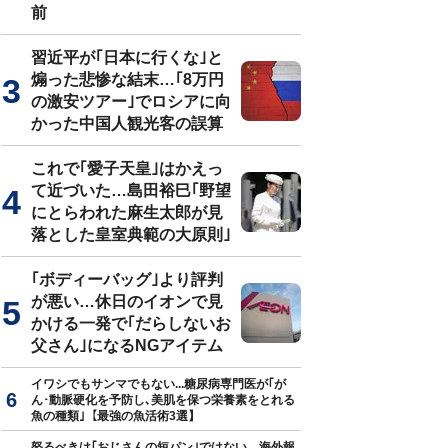
前
習近平が｢日本に行くな｣と
煽った悲惨な結末…｢8万円
の激安ツアー｣でロシアに向
かった中国人観光客の誤算
これで｢愛子天皇｣はかえっ
て近づいた…島田裕巳｢野望
にとらわれた麻生太郎が見
落とした皇室典範の大原則｣
｢ボディーバッグ｣より評判
が悪い…休日のイオンで見
かける一発で｢だらしないお
父さん｣になるNGアイテム
イワシでもサンマでもない...糖尿病専門医が｢が
ん･動脈硬化を予防し､美肌を保つ栄養素をとれる
魚の種類｣【最強の魚活術3選】
怒るべきは｢おじさんの短パン｣ではない…海外報