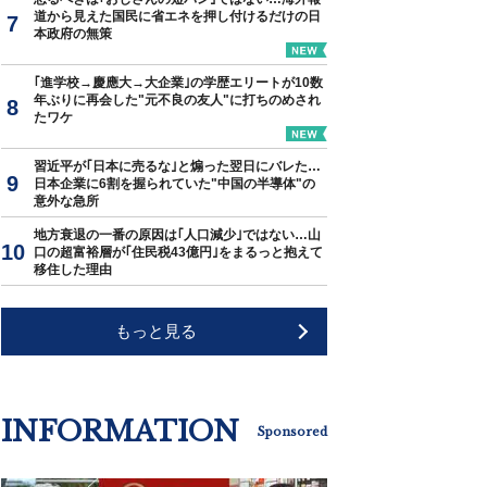
道から見えた国民に省エネを押し付けるだけの日
本政府の無策
｢進学校→慶應大→大企業｣の学歴エリートが10数
年ぶりに再会した"元不良の友人"に打ちのめされ
たワケ
習近平が｢日本に売るな｣と煽った翌日にバレた…
日本企業に6割を握られていた"中国の半導体"の
意外な急所
地方衰退の一番の原因は｢人口減少｣ではない…山
口の超富裕層が｢住民税43億円｣をまるっと抱えて
移住した理由
もっと見る
INFORMATION
Sponsored