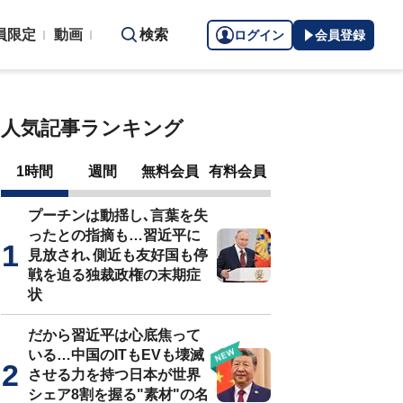
員限定
動画
検索
ログイン
会員登録
人気記事ランキング
1時間
週間
無料会員
有料会員
プーチンは動揺し､言葉を失
ったとの指摘も…習近平に
見放され､側近も友好国も停
戦を迫る独裁政権の末期症
状
だから習近平は心底焦って
いる…中国のITもEVも壊滅
させる力を持つ日本が世界
シェア8割を握る"素材"の名