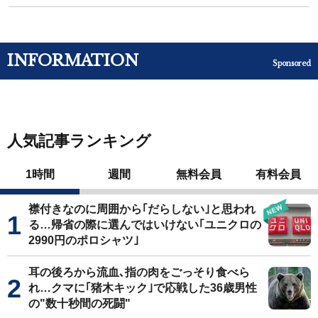
INFORMATION
Sponsored
人気記事ランキング
1時間
週間
無料会員
有料会員
襟付きなのに周囲から｢だらしない｣と思われ
る…帰省の際に選んではいけない｢ユニクロの
2990円のポロシャツ｣
耳の後ろから流血､指の肉をごっそり食べら
れ…クマに｢猪木キック｣で応戦した36歳男性
の"数十秒間の死闘"