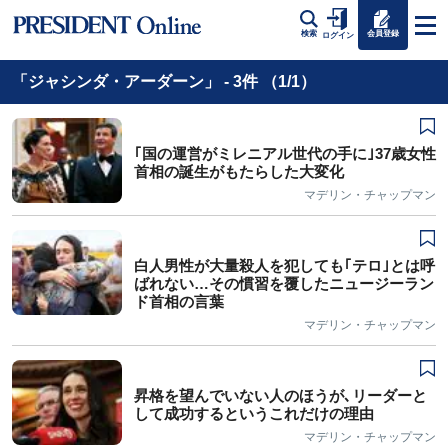
会員登録
検索
ログイン
「ジャシンダ・アーダーン」 - 3件 （1/1）
｢国の運営がミレニアル世代の手に｣37歳女性
首相の誕生がもたらした大変化
マデリン・チャップマン
白人男性が大量殺人を犯しても｢テロ｣とは呼
ばれない…その慣習を覆したニュージーラン
ド首相の言葉
マデリン・チャップマン
昇格を望んでいない人のほうが､リーダーと
して成功するというこれだけの理由
マデリン・チャップマン