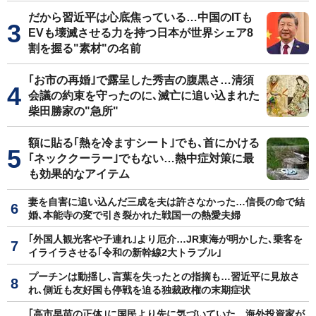
だから習近平は心底焦っている…中国のITも
EVも壊滅させる力を持つ日本が世界シェア8
割を握る"素材"の名前
｢お市の再婚｣で露呈した秀吉の腹黒さ…清須
会議の約束を守ったのに､滅亡に追い込まれた
柴田勝家の"急所"
額に貼る｢熱を冷ますシート｣でも､首にかける
｢ネッククーラー｣でもない…熱中症対策に最
も効果的なアイテム
妻を自害に追い込んだ三成を夫は許さなかった…信長の命で結
婚､本能寺の変で引き裂かれた戦国一の熱愛夫婦
｢外国人観光客や子連れ｣より厄介…JR東海が明かした､乗客を
イライラさせる｢令和の新幹線2大トラブル｣
プーチンは動揺し､言葉を失ったとの指摘も…習近平に見放さ
れ､側近も友好国も停戦を迫る独裁政権の末期症状
｢高市早苗の正体｣に国民より先に気づいていた…海外投資家が