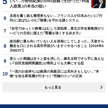
いい…小野田紀美のSNS投稿でわかった｢外国
人政策｣の本当の狙い
名前を書く紙も整理券もない…フランス人が日本みたいに｢行
列｣に並ばないのに｢順番｣を守れる謎システム
｢自宅でゆっくり静養｣はむしろ逆効果…東北大学名誉教授がリ
ハビリの主役に据えた｢腎臓を強くする歩き方｣
政治家に最も向いていない人を首相にしてしまった…天皇すら
懸念を口にされる高市早苗がいますぐやるべきこと【2026年6
月BEST】
逆らった県議は次々と姿を消した…麻生太郎ですら手に負えな
い｢自民党福岡県議団｣が県民よりも大事にする掟
｢一流のお金持ち｣は銀座の高級店には見向きもしない…"本
物"を知る富裕層が行きつく"究極のスシ"の正体
もっと見る