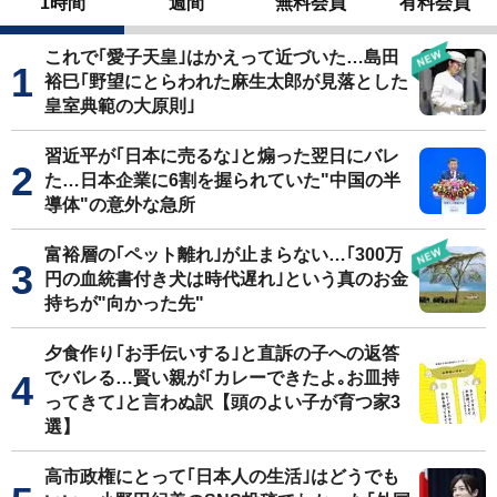
1時間
週間
無料会員
有料会員
これで｢愛子天皇｣はかえって近づいた…島田
裕巳｢野望にとらわれた麻生太郎が見落とした
皇室典範の大原則｣
習近平が｢日本に売るな｣と煽った翌日にバレ
た…日本企業に6割を握られていた"中国の半
導体"の意外な急所
富裕層の｢ペット離れ｣が止まらない…｢300万
円の血統書付き犬は時代遅れ｣という真のお金
持ちが"向かった先"
夕食作り｢お手伝いする｣と直訴の子への返答
でバレる…賢い親が｢カレーできたよ｡お皿持
ってきて｣と言わぬ訳【頭のよい子が育つ家3
選】
高市政権にとって｢日本人の生活｣はどうでも