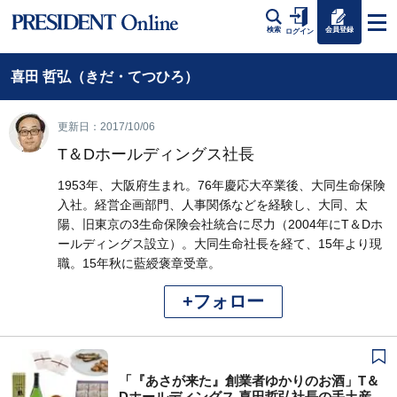
会員登録
検索
ログイン
喜田 哲弘（きだ・てつひろ）
更新日：2017/10/06
T＆Dホールディングス社長
1953年、大阪府生まれ。76年慶応大卒業後、大同生命保険
入社。経営企画部門、人事関係などを経験し、大同、太
陽、旧東京の3生命保険会社統合に尽力（2004年にT＆Dホ
ールディングス設立）。大同生命社長を経て、15年より現
職。15年秋に藍綬褒章受章。
+フォロー
「『あさが来た』創業者ゆかりのお酒」T＆
Dホールディングス 喜田哲弘社長の手土産