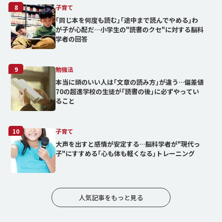
8
子育て
｢同じ本を何度も読む｣｢途中まで読んでやめる｣わ
が子が心配だ…小学生の"読書のクセ"に対する脳科
学者の回答
9
勉強法
本当に頭のいい人は｢文章の読み方｣が違う…偏差値
70の超進学校の生徒が｢読書の後｣に必ずやってい
ること
10
子育て
大声を出すと感情が安定する…脳科学者が"現代っ
子"にすすめる｢心も体も軽くなる｣トレーニング
人気記事をもっと見る