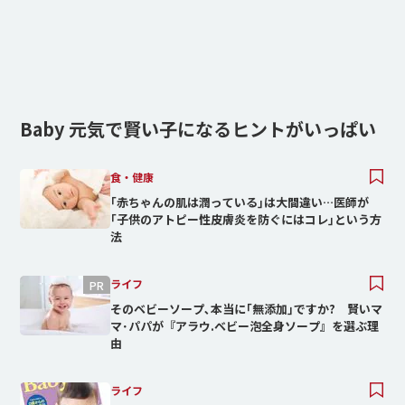
Baby 元気で賢い子になるヒントがいっぱい
食・健康
｢赤ちゃんの肌は潤っている｣は大間違い…医師が
｢子供のアトピー性皮膚炎を防ぐにはコレ｣という方
法
ライフ
そのベビーソープ､本当に｢無添加｣ですか? 賢いマ
マ･パパが『アラウ.ベビー泡全身ソープ』を選ぶ理
由
ライフ