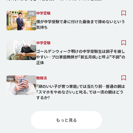
中学受験
僕が中学受験で身に付けた最後まで諦めないという
気持ち
中学受験
ゴールデンウィーク明けの中学受験生は調子を崩し
やすい…プロ家庭教師が｢新五月病｣と呼ぶ"不調"の
正体
勉強法
｢頭のいい子が育つ家庭｣では当たり前…普通の親は
｢スマホをやめなさい｣と叱る､では一流の親はどう
するか?
もっと⾒る