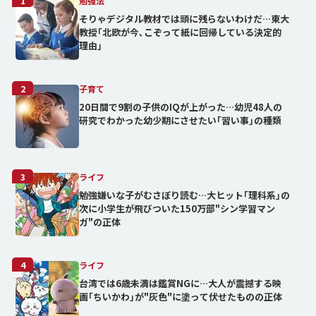
1
勉強法
そりゃデジタル教材では頭に残らないわけだ…東大
教授｢北欧が今､こぞって紙に回帰している決定的
理由」
2
子育て
20日間で9割の子供のIQが上がった…幼児48人の
研究でわかった幼少期にさせたい｢習い事｣の種類
3
ライフ
勉強嫌いな子がむさぼり読む…大ヒット｢理科系｣の
次に小学生が飛びついた150万部"シン学習マン
ガ"の正体
4
ライフ
台湾では6歳未満は鑑賞NGに…大人が震撼する映
画｢ちいかわ｣が"灰色"に塗って伏せたものの正体