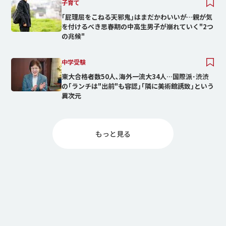
子育て
｢屁理屈をこねる天邪鬼｣はまだかわいいが…親が気
を付けるべき思春期の中高生男子が崩れていく"2つ
の兆候"
中学受験
東大合格者数50人､海外一流大34人…国際派･渋渋
の｢ランチは"出前"も容認｣｢隣に美術館誘致｣という
異次元
もっと⾒る