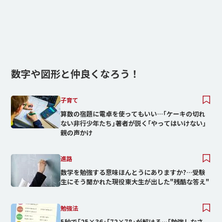
数字や図形と仲良くなろう！
子育て
算数の宿題に電卓を使ってもいい…｢ケーキの切れ
ない非行少年たち｣著者が説く｢やってはいけない｣
親の声かけ
進路
数学を勉強する意味ほんとうにありますか?…受験
生にそう聞かれた現役東大生が出した"残酷な答え"
勉強法
5秒で｢25×36｣｢72×78｣が解ける…｢勉強しなさ