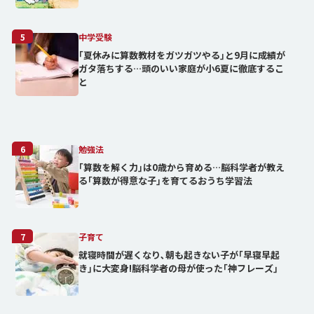
5
中学受験
｢夏休みに算数教材をガツガツやる｣と9月に成績が
ガタ落ちする…頭のいい家庭が小6夏に徹底するこ
と
6
勉強法
｢算数を解く力｣は0歳から育める…脳科学者が教え
る｢算数が得意な子｣を育てるおうち学習法
7
子育て
就寝時間が遅くなり､朝も起きない子が｢早寝早起
き｣に大変身!脳科学者の母が使った｢神フレーズ｣