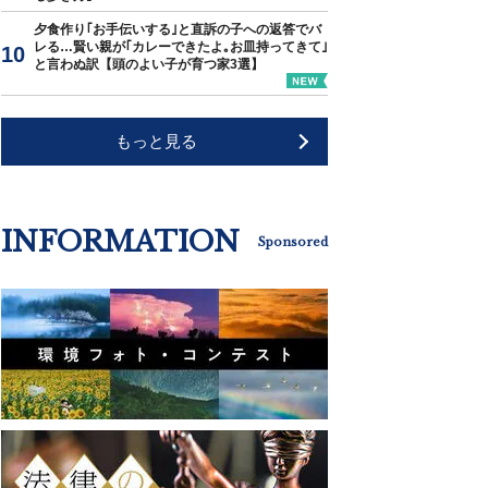
夕食作り｢お手伝いする｣と直訴の子への返答でバ
レる…賢い親が｢カレーできたよ｡お皿持ってきて｣
と言わぬ訳【頭のよい子が育つ家3選】
もっと見る
INFORMATION
Sponsored