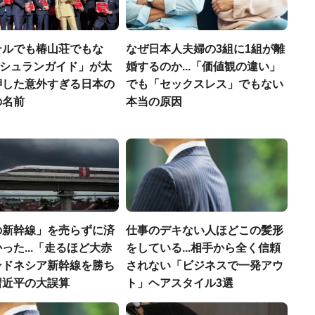
テルでも椿山荘でもな
なぜ日本人夫婦の3組に1組が離
「ミシュランガイド」が太
婚するのか...「価値観の違い」
押した意外すぎる日本の
でも「セックスレス」でもない
の名前
本当の原因
の新幹線」を売らずに済
仕事のデキない人ほどこの髪形
った...「走るほど大赤
をしている...相手から全く信頼
ンドネシア新幹線を勝ち
されない「ビジネスで一発アウ
習近平の大誤算
ト」ヘアスタイル3選