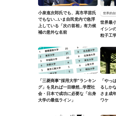
小泉進次郎氏でも、高市早苗氏
世界的自
でもない...いま自民党内で急浮
世界最
上している「次の首相」有力候
イシンの
補の意外な名前
粒子工
「三菱商事"採用大学"ランキン
「やっぱ
グ」を見れば一目瞭然...学歴社
るしか
会・日本で成功に必要な「出身
さま成
大学の最低ライン」
ワケ