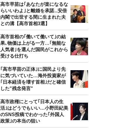
高市早苗は｢あなたが楽になるな
らいいわよ｣と離婚を承諾...安倍
内閣で出世する間に生まれた夫
との溝【高市首相3選】
高市首相の｢働いて働いて｣の結
果､物価は上がる一方…｢無能な
人気者｣を選んだ国民がこれから
受ける仕打ち
｢高市早苗の正体｣に国民より先
に気づいていた…海外投資家が
｢日本経済を壊す首相｣だと確信
した"残念発言"
高市政権にとって｢日本人の生
活｣はどうでもいい…小野田紀美
のSNS投稿でわかった｢外国人
政策｣の本当の狙い