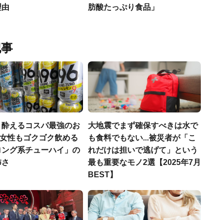
理由
肪酸たっぷり食品」
記事
く酔えるコスパ最強のお
大地震でまず確保すべきは水で
若い女性もゴクゴク飲める
も食料でもない...被災者が「こ
ロング系チューハイ」の
れだけは担いで逃げて」という
怖さ
最も重要なモノ2選【2025年7月
BEST】