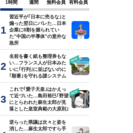
1時間
週間
無料会員
有料会員
習近平が｢日本に売るな｣と
煽った翌日にバレた…日本
企業に6割を握られてい
た"中国の半導体"の意外な
急所
名前を書く紙も整理券もな
い…フランス人が日本みた
いに｢行列｣に並ばないのに
｢順番｣を守れる謎システム
これで｢愛子天皇｣はかえっ
て近づいた…島田裕巳｢野望
にとらわれた麻生太郎が見
落とした皇室典範の大原則｣
逆らった県議は次々と姿を
消した…麻生太郎ですら手