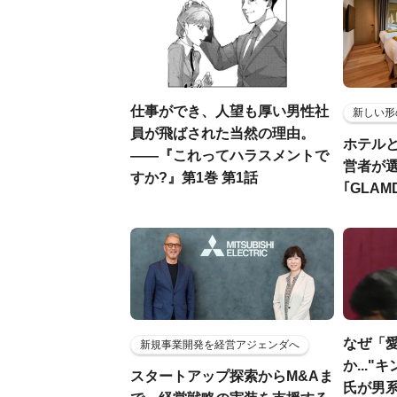
仕事ができ、人望も厚い男性社
新しい形
員が飛ばされた当然の理由。
ホテル
――『これってハラスメントで
営者が
すか?』第1巻 第1話
｢GLAM
なぜ「
新規事業開発を経営アジェンダへ
か...
スタートアップ探索からM&Aま
氏が男