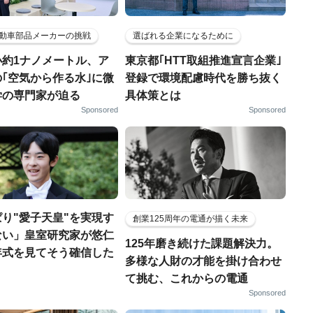
動車部品メーカーの挑戦
選ばれる企業になるために
小約1ナノメートル、ア
東京都｢HTT取組推進宣言企業｣
｢空気から作る水｣に微
登録で環境配慮時代を勝ち抜く
学の専門家が迫る
具体策とは
Sponsored
Sponsored
り"愛子天皇"を実現す
創業125周年の電通が描く未来
ない」皇室研究家が悠仁
125年磨き続けた課題解決力。
年式を見てそう確信した
多様な人財の才能を掛け合わせ
て挑む、これからの電通
Sponsored