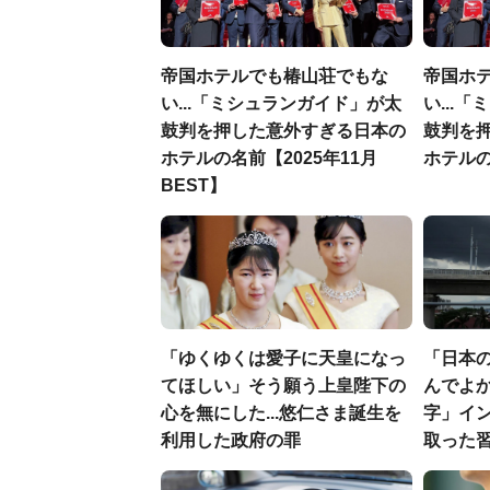
帝国ホテルでも椿山荘でもな
帝国ホ
い...「ミシュランガイド」が太
い...
鼓判を押した意外すぎる日本の
鼓判を
ホテルの名前【2025年11月
ホテル
BEST】
「ゆくゆくは愛子に天皇になっ
「日本
てほしい」そう願う上皇陛下の
んでよか
心を無にした...悠仁さま誕生を
字」イ
利用した政府の罪
取った