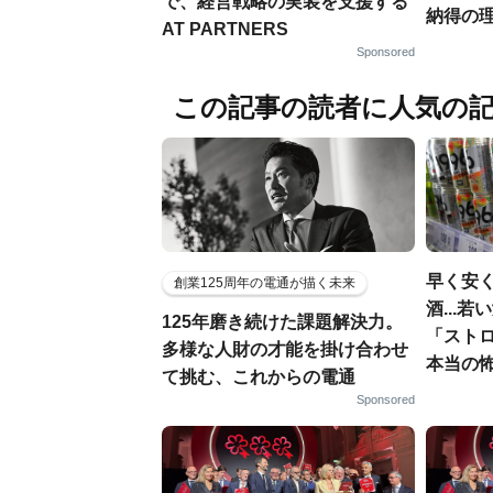
で、経営戦略の実装を支援する
納得の
AT PARTNERS
Sponsored
この記事の読者に人気の
早く安
創業125周年の電通が描く未来
酒...
125年磨き続けた課題解決力。
「スト
多様な人財の才能を掛け合わせ
本当の
て挑む、これからの電通
Sponsored