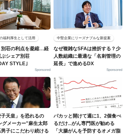
の福利厚生として活用
中堅企業にリーズナブルな新提案
と別荘の利点を凝縮…経
なぜ複雑なSFAは挫折する？少
選ぶシェア別荘
人数組織に最適な「名刺管理の
DAY STYLE｣
延長」で進めるDX
Sponsored
Sponsored
愛子天皇」を恐れるの
パカッと開けて週に1、2個食べ
"キングメーカー"麻生太郎
るだけ...がん専門医が勧める
系男子にこだわり続ける
「大腸がんを予防するオメガ脂