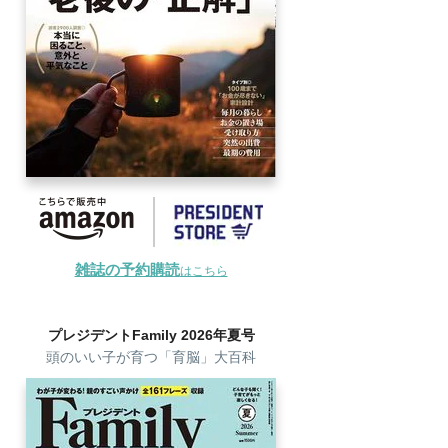
雑誌の予約購読
はこちら
プレジデントFamily 2026年夏号
頭のいい子が育つ「育脳」大百科