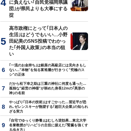
に負えない｢自民党福岡県議
団｣が県民よりも大事にする
掟
真はイメージです
高市政権にとって｢日本人の
生活｣はどうでもいい…小野
田紀美のSNS投稿でわかっ
た｢外国人政策｣の本当の狙
い
｢一流のお金持ち｣は銀座の高級店には見向きもし
ない…"本物"を知る富裕層が行きつく"究極のス
シ"の正体
だから松下幸之助は三重の神社に何度も通った…
孤独な"経営の神様"が崇めた身長12mの｢異形の
神｣の名前
やっぱり｢日本の技術｣はすごかった…習近平が恐
れ､ゼレンスキーが熱望する｢超巨大企業｣の知られ
ざる実力
｢自宅でゆっくり静養｣はむしろ逆効果…東北大学
名誉教授がリハビリの主役に据えた｢腎臓を強くす
る歩き方｣