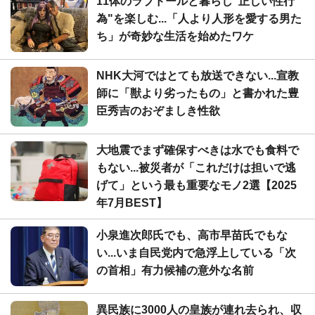
11体のラブドールと暮らし"正しい性行
為"を楽しむ...「人より人形を愛する男た
ち」が奇妙な生活を始めたワケ
NHK大河ではとても放送できない...宣教
師に「獣より劣ったもの」と書かれた豊
臣秀吉のおぞましき性欲
大地震でまず確保すべきは水でも食料で
もない...被災者が「これだけは担いで逃
げて」という最も重要なモノ2選【2025
年7月BEST】
小泉進次郎氏でも、高市早苗氏でもな
い...いま自民党内で急浮上している「次
の首相」有力候補の意外な名前
異民族に3000人の皇族が連れ去られ、収