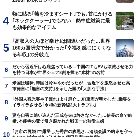
2990円のポロシャツ｣
額に貼る｢熱を冷ますシート｣でも､首にかける
｢ネッククーラー｣でもない…熱中症対策に最
も効果的なアイテム
｢高収入の人ほど幸せ｣は間違いだった…世界
160カ国研究で分かった｢幸福を感じにくくな
る年収｣の分岐点
だから習近平は心底焦っている…中国のITもEVも壊滅させる力
を持つ日本が世界シェア8割を握る"素材"の名前
米国は曖昧､韓国は冷ややかだったが…習近平を激怒させた高
市発言に｢無言の支持｣を示した国の｢大胆な手法｣
｢外国人観光客や子連れ｣より厄介…JR東海が明かした､乗客を
イライラさせる｢令和の新幹線2大トラブル｣
妻を自害に追い込んだ三成を夫は許さなかった…信長の命で結
婚､本能寺の変で引き裂かれた戦国一の熱愛夫婦
｢お市の再婚｣で露呈した秀吉の腹黒さ…清須会議の約束を守っ