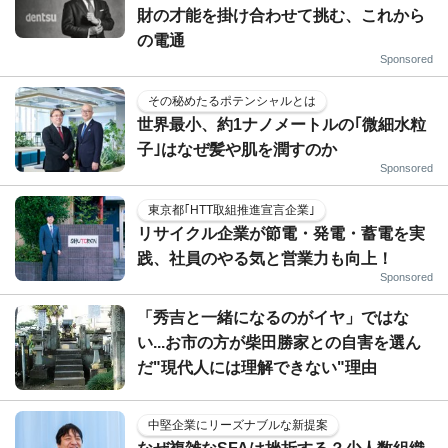
財の才能を掛け合わせて挑む、これから
の電通
Sponsored
その秘めたるポテンシャルとは
世界最小、約1ナノメートルの｢微細水粒
子｣はなぜ髪や肌を潤すのか
Sponsored
東京都｢HTT取組推進宣言企業｣
リサイクル企業が節電・発電・蓄電を実
践、社員のやる気と営業力も向上！
Sponsored
「秀吉と一緒になるのがイヤ」ではな
い...お市の方が柴田勝家との自害を選ん
だ"現代人には理解できない"理由
中堅企業にリーズナブルな新提案