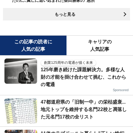
たのに､滅亡に追い込まれた柴田勝家の"急所"
もっと見る
この記事の読者に
キャリアの
人気の記事
人気記事
創業125周年の電通が描く未来
125年磨き続けた課題解決力。多様な人
財の才能を掛け合わせて挑む、これから
の電通
Sponsored
47都道府県の「旧制一中」の栄枯盛衰...
地元トップを維持する名門22校と凋落し
た元名門17校の全リスト