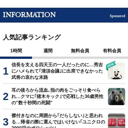
INFORMATION
Sponsored
人気記事ランキング
1時間
週間
無料会員
有料会員
信長を支える四天王の一人だったのに…秀吉
にハメられて｢清須会議｣に出席できなかった
武将の哀れな末路
耳の後ろから流血､指の肉をごっそり食べら
れ…クマに｢猪木キック｣で応戦した36歳男性
の"数十秒間の死闘"
襟付きなのに周囲から｢だらしない｣と思われ
る…帰省の際に選んではいけない｢ユニクロの