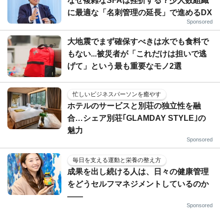
なぜ複雑なSFAは挫折する？少人数組織
に最適な「名刺管理の延長」で進めるDX
Sponsored
大地震でまず確保すべきは水でも食料で
もない...被災者が「これだけは担いで逃
げて」という最も重要なモノ2選
忙しいビジネスパーソンを癒やす
ホテルのサービスと別荘の独立性を融
合…シェア別荘｢GLAMDAY STYLE｣の
魅力
Sponsored
毎日を支える運動と栄養の整え方
成果を出し続ける人は、日々の健康管理
をどうセルフマネジメントしているのか
——
Sponsored