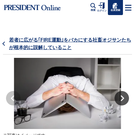
会員登録
検索
ログイン
若者に広がる｢FIRE運動｣をバカにする社畜オジサンたち
が根本的に誤解していること