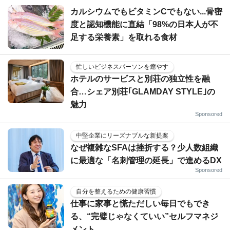
カルシウムでもビタミンCでもない...骨密
度と認知機能に直結「98%の日本人が不
足する栄養素」を取れる食材
忙しいビジネスパーソンを癒やす
ホテルのサービスと別荘の独立性を融
合…シェア別荘｢GLAMDAY STYLE｣の
魅力
Sponsored
中堅企業にリーズナブルな新提案
なぜ複雑なSFAは挫折する？少人数組織
に最適な「名刺管理の延長」で進めるDX
Sponsored
自分を整えるための健康習慣
仕事に家事と慌ただしい毎日でもでき
る、“完璧じゃなくていい”セルフマネジ
メント