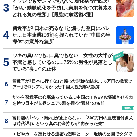
イワシでもサンマでもない...糖尿病専門医が
｢がん･動脈硬化を予防し､美肌を保つ栄養素を
とれる魚の種類｣【最強の魚活術3選】
習近平が｢日本に売るな｣と煽った翌日にバレ
た…日本企業に6割を握られていた"中国の半
導体"の意外な急所
ワキの臭いでも､口臭でもない…女性の大半が
不潔と感じているのに､75%の男性が見落とし
ている"臭い"の正体
習近平が｢日本に行くな｣と煽った悲惨な結末…｢8万円の激安ツ
アー｣でロシアに向かった中国人観光客の誤算
だから習近平は心底焦っている…中国のITもEVも壊滅させる力
を持つ日本が世界シェア8割を握る"素材"の名前
富裕層の｢ペット離れ｣が止まらない…｢300万円の血統書付き犬
は時代遅れ｣という真のお金持ちが"向かった先"
エビやカニを想わせる濃密な旨味とコク…近所の公園でタダで