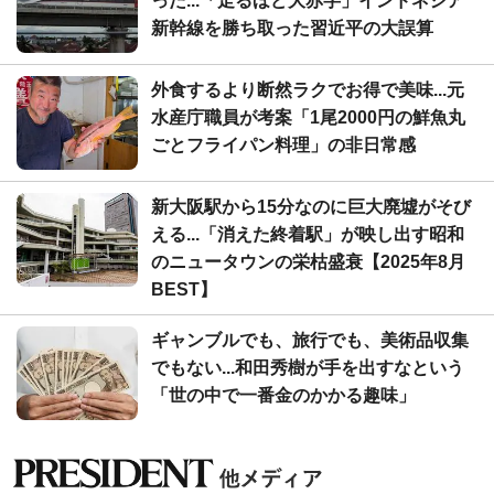
った...「走るほど大赤字」インドネシア
新幹線を勝ち取った習近平の大誤算
外食するより断然ラクでお得で美味...元
水産庁職員が考案「1尾2000円の鮮魚丸
ごとフライパン料理」の非日常感
新大阪駅から15分なのに巨大廃墟がそび
える...「消えた終着駅」が映し出す昭和
のニュータウンの栄枯盛衰【2025年8月
BEST】
ギャンブルでも、旅行でも、美術品収集
でもない...和田秀樹が手を出すなという
「世の中で一番金のかかる趣味」