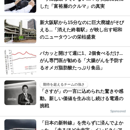
した「富裕層のクルマ」の真実
新大阪駅から15分なのに巨大廃墟がそび
える...「消えた終着駅」が映し出す昭和
のニュータウンの栄枯盛衰
パカッと開けて週に1、2個食べるだけ...
がん専門医が勧める「大腸がんを予防す
るオメガ脂肪酸たっぷり食品」
期待を超えるチームの強さ
「さすが」の一言に込められた驚きや感
動。新しい価値を生み出し続ける電通の
挑戦
Sponsored
「日本の新幹線」を売らずに済んでよか