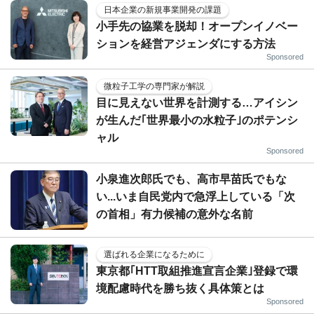
日本企業の新規事業開発の課題
小手先の協業を脱却！オープンイノベー
ションを経営アジェンダにする方法
Sponsored
微粒子工学の専門家が解説
目に見えない世界を計測する…アイシン
が生んだ｢世界最小の水粒子｣のポテンシ
ャル
Sponsored
小泉進次郎氏でも、高市早苗氏でもな
い...いま自民党内で急浮上している「次
の首相」有力候補の意外な名前
選ばれる企業になるために
東京都｢HTT取組推進宣言企業｣登録で環
境配慮時代を勝ち抜く具体策とは
Sponsored