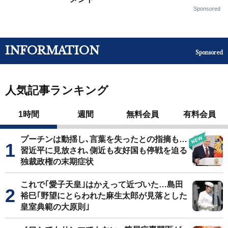
Sponsored
INFORMATION
Sponsored
人気記事ランキング
1時間
週間
無料会員
有料会員
プーチンは動揺し､言葉を失ったとの指摘も…
習近平に見放され､側近も友好国も停戦を迫る
独裁政権の末期症状
これで｢愛子天皇｣はかえって近づいた…島田
裕巳｢野望にとらわれた麻生太郎が見落とした
皇室典範の大原則｣