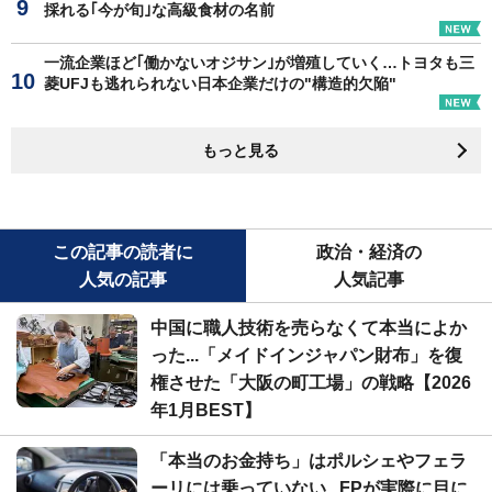
採れる｢今が旬｣な高級食材の名前
一流企業ほど｢働かないオジサン｣が増殖していく…トヨタも三
菱UFJも逃れられない日本企業だけの"構造的欠陥"
もっと見る
この記事の読者に
政治・経済の
人気の記事
人気記事
中国に職人技術を売らなくて本当によか
った...「メイドインジャパン財布」を復
権させた「大阪の町工場」の戦略【2026
年1月BEST】
「本当のお金持ち」はポルシェやフェラ
ーリには乗っていない...FPが実際に目に