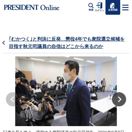
会員登録
検索
ログイン
｢むかつく｣と判決に反発…懲役4年でも衆院選立候補を
目指す秋元司議員の自信はどこから来るのか