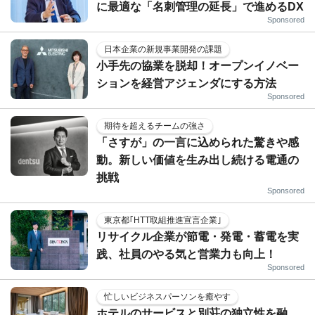
に最適な「名刺管理の延長」で進めるDX
Sponsored
日本企業の新規事業開発の課題
小手先の協業を脱却！オープンイノベー
ションを経営アジェンダにする方法
Sponsored
期待を超えるチームの強さ
「さすが」の一言に込められた驚きや感
動。新しい価値を生み出し続ける電通の
挑戦
Sponsored
東京都｢HTT取組推進宣言企業｣
リサイクル企業が節電・発電・蓄電を実
践、社員のやる気と営業力も向上！
Sponsored
忙しいビジネスパーソンを癒やす
ホテルのサービスと別荘の独立性を融