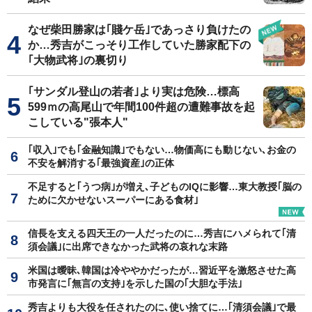
なぜ柴田勝家は｢賤ケ岳｣であっさり負けたの
か…秀吉がこっそり工作していた勝家配下の
｢大物武将｣の裏切り
｢サンダル登山の若者｣より実は危険…標高
599ｍの高尾山で年間100件超の遭難事故を起
こしている"張本人"
｢収入｣でも｢金融知識｣でもない…物価高にも動じない､お金の
不安を解消する｢最強資産｣の正体
不足すると｢うつ病｣が増え､子どものIQに影響…東大教授｢脳の
ために欠かせないスーパーにある食材｣
信長を支える四天王の一人だったのに…秀吉にハメられて｢清
須会議｣に出席できなかった武将の哀れな末路
米国は曖昧､韓国は冷ややかだったが…習近平を激怒させた高
市発言に｢無言の支持｣を示した国の｢大胆な手法｣
秀吉よりも大役を任されたのに､使い捨てに…｢清須会議｣で最