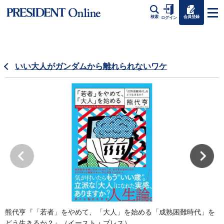
会員登録
検索
ログイン
いい大人がガンダムから離れられないワケ
熊代亨『「若者」をやめて、「大人」を始める「成熟困難時代」を
写
どう生きるか？』（イースト・プレス）