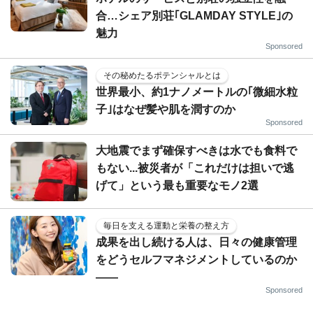
合…シェア別荘｢GLAMDAY STYLE｣の
魅力
Sponsored
その秘めたるポテンシャルとは
世界最小、約1ナノメートルの｢微細水粒
子｣はなぜ髪や肌を潤すのか
Sponsored
大地震でまず確保すべきは水でも食料で
もない...被災者が「これだけは担いで逃
げて」という最も重要なモノ2選
毎日を支える運動と栄養の整え方
成果を出し続ける人は、日々の健康管理
をどうセルフマネジメントしているのか
——
Sponsored