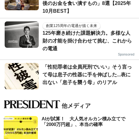
後のお金を食い潰すもの」8選【2025年
10月BEST】
創業125周年の電通が描く未来
125年磨き続けた課題解決力。多様な人
財の才能を掛け合わせて挑む、これから
の電通
Sponsored
「性犯罪者は全員死刑でいい」そう言っ
て母は息子の性器に手を伸ばした...表に
出ない「息子を襲う母」のリアル
AIが試算！ 大人気オルカン積み立てで
「2000万円超」、本当の確率