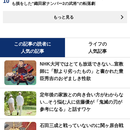
も損をした"織田家ナンバー2の武将"の転落劇
もっと見る
この記事の読者に
ライフの
人気の記事
人気記事
NHK大河ではとても放送できない...宣教
師に「獣より劣ったもの」と書かれた豊
臣秀吉のおぞましき性欲
定年後の家族との向き合い方がわからな
い...そう悩む人に佐藤優が「鬼滅の刃が
参考になる」と話すワケ
石田三成と戦っていないのに関ヶ原合戦