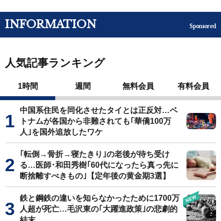
INFORMATION
Sponsored
人気記事ランキング
1時間
週間
無料会員
有料会員
中国系住民を同化させたタイとは正反対…ベ
トナムが各国から非難されても｢華僑100万
人｣を国外追放したワケ
｢転倒→骨折→寝たきり｣の老後が待ち受け
る…医師･和田秀樹｢60代になったら真っ先に
断捨離すべきもの｣【定年後の黄金期3選】
鉄と鋼鉄の違いを知らなかったために1700万
人超が死亡…毛沢東の｢大躍進政策｣の悲劇的
結末