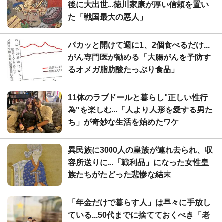
後に大出世...徳川家康が厚い信頼を置い
た「戦国最大の悪人」
パカッと開けて週に1、2個食べるだけ...
がん専門医が勧める「大腸がんを予防す
るオメガ脂肪酸たっぷり食品」
11体のラブドールと暮らし"正しい性行
為"を楽しむ...「人より人形を愛する男た
ち」が奇妙な生活を始めたワケ
異民族に3000人の皇族が連れ去られ、収
容所送りに...「戦利品」になった女性皇
族たちがたどった悲惨な結末
「年金だけで暮らす人」は早々に手放し
ている...50代までに捨てておくべき「老