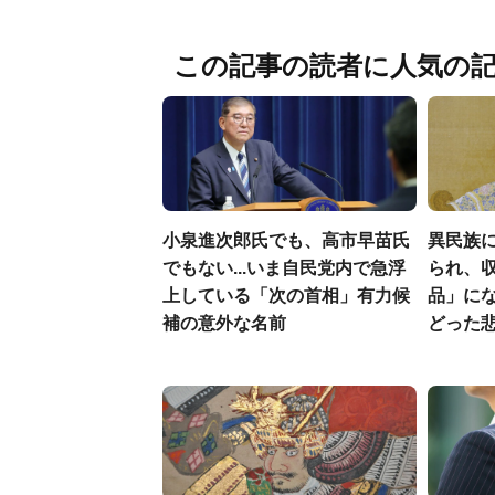
この記事の読者に人気の
小泉進次郎氏でも、高市早苗氏
異民族に
でもない...いま自民党内で急浮
られ、収
上している「次の首相」有力候
品」に
補の意外な名前
どった