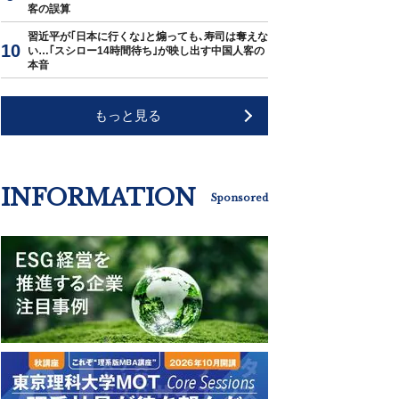
客の誤算
習近平が｢日本に行くな｣と煽っても､寿司は奪えな
い…｢スシロー14時間待ち｣が映し出す中国人客の
本音
もっと見る
INFORMATION
Sponsored