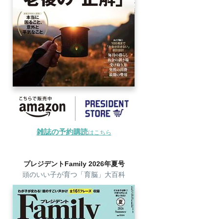
雑誌の予約購読
はこちら
プレジデントFamily 2026年夏号
頭のいい子が育つ「育脳」大百科