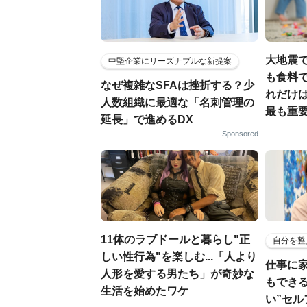
大地震
中堅企業にリーズナブルな新提案
も食料で
なぜ複雑なSFAは挫折する？少
れだけ
人数組織に最適な「名刺管理の
最も重要
延長」で進めるDX
Sponsored
11体のラブドールと暮らし"正
自分を整
しい性行為"を楽しむ...「人より
仕事に
人形を愛する男たち」が奇妙な
もでき
生活を始めたワケ
い”セ