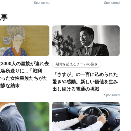
Sponsored
Sponsored
記事
3000人の皇族が連れ去
期待を超えるチームの強さ
容所送りに...「戦利
「さすが」の一言に込められた
なった女性皇族たちがた
驚きや感動。新しい価値を生み
悲惨な結末
出し続ける電通の挑戦
Sponsored