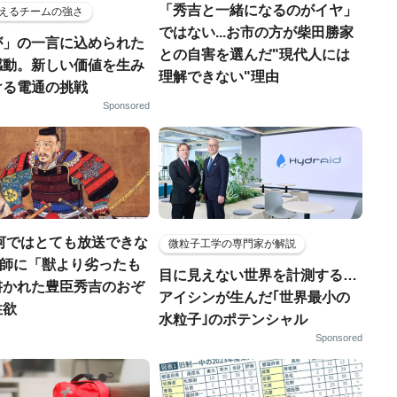
「秀吉と一緒になるのがイヤ」
えるチームの強さ
ではない...お市の方が柴田勝家
が」の一言に込められた
との自害を選んだ"現代人には
感動。新しい価値を生み
理解できない"理由
ける電通の挑戦
Sponsored
河ではとても放送できな
微粒子工学の専門家が解説
宣教師に「獣より劣ったも
目に見えない世界を計測する…
書かれた豊臣秀吉のおぞ
アイシンが生んだ｢世界最小の
性欲
水粒子｣のポテンシャル
Sponsored