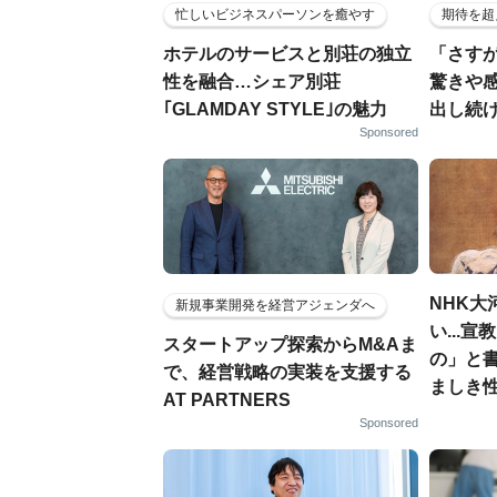
忙しいビジネスパーソンを癒やす
期待を超
ホテルのサービスと別荘の独立
「さす
性を融合…シェア別荘
驚きや
｢GLAMDAY STYLE｣の魅力
出し続
Sponsored
NHK大
新規事業開発を経営アジェンダへ
い...
スタートアップ探索からM&Aま
の」と
で、経営戦略の実装を支援する
ましき
AT PARTNERS
Sponsored