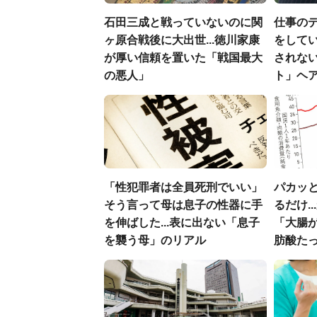
石田三成と戦っていないのに関
仕事の
ヶ原合戦後に大出世...徳川家康
をしてい
が厚い信頼を置いた「戦国最大
されな
の悪人」
ト」ヘ
「性犯罪者は全員死刑でいい」
パカッと
そう言って母は息子の性器に手
るだけ.
を伸ばした...表に出ない「息子
「大腸
を襲う母」のリアル
肪酸た