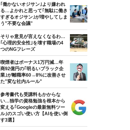
｢働かないオジサン｣より嫌われ
る…よかれと思って｢無駄に働き
すぎるオジサン｣が増やしてしま
う"不要な会議"
そりゃ意見が言えなくなるわ…
｢心理的安全性｣を壊す職場の4
つのNGフレーズ
喫煙者はボーナス1万円減…年
商92億円の｢明るいブラック企
業｣が離職率60→8%に改善させ
た"変な社内ルール"
参考書代も受講料もかからな
い…独学の資格勉強を根本から
変える｢Googleの最新無料ツー
ル｣のスゴい使い方【AIを使い倒
す3選】