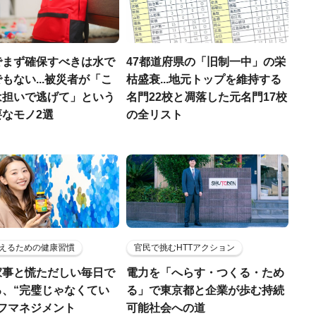
でまず確保すべきは水で
47都道府県の「旧制一中」の栄
もない...被災者が「こ
枯盛衰...地元トップを維持する
は担いで逃げて」という
名門22校と凋落した元名門17校
なモノ2選
の全リスト
えるための健康習慣
官民で挑むHTTアクション
家事と慌ただしい毎日で
電力を「へらす・つくる・ため
る、“完璧じゃなくてい
る」で東京都と企業が歩む持続
ルフマネジメント
可能社会への道