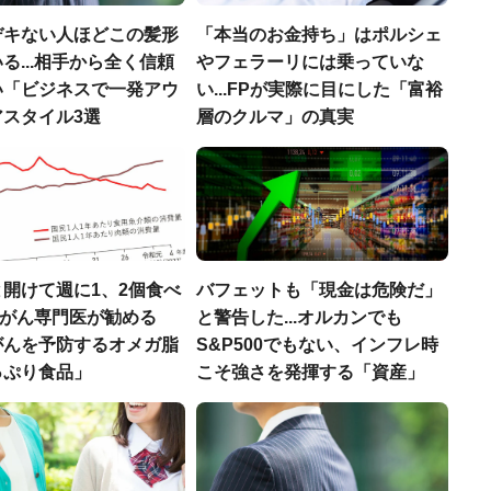
デキない人ほどこの髪形
「本当のお金持ち」はポルシェ
る...相手から全く信頼
やフェラーリには乗っていな
い「ビジネスで一発アウ
い...FPが実際に目にした「富裕
アスタイル3選
層のクルマ」の真実
開けて週に1、2個食べ
バフェットも「現金は危険だ」
..がん専門医が勧める
と警告した...オルカンでも
がんを予防するオメガ脂
S&P500でもない、インフレ時
っぷり食品」
こそ強さを発揮する「資産」