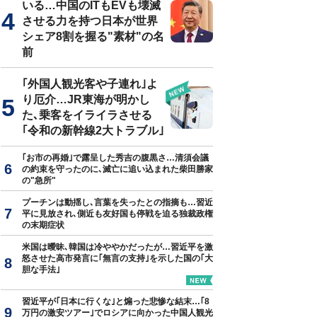
いる…中国のITもEVも壊滅
させる力を持つ日本が世界
ジデント（2018年3月5日号）の特集は「ウソが平気な人、悪口が好きな
シェア8割を握る"素材"の名
前
｢外国人観光客や子連れ｣よ
り厄介…JR東海が明かし
た､乗客をイライラさせる
｢令和の新幹線2大トラブル｣
｢お市の再婚｣で露呈した秀吉の腹黒さ…清須会議
の約束を守ったのに､滅亡に追い込まれた柴田勝家
の"急所"
プーチンは動揺し､言葉を失ったとの指摘も…習近
平に見放され､側近も友好国も停戦を迫る独裁政権
の末期症状
米国は曖昧､韓国は冷ややかだったが…習近平を激
怒させた高市発言に｢無言の支持｣を示した国の｢大
胆な手法｣
習近平が｢日本に行くな｣と煽った悲惨な結末…｢8
万円の激安ツアー｣でロシアに向かった中国人観光