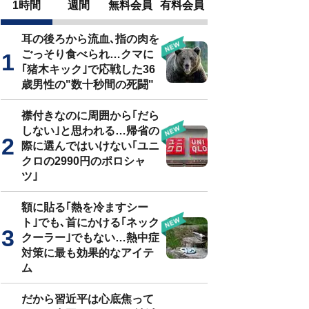
1時間
週間
無料会員
有料会員
耳の後ろから流血､指の肉を
ごっそり食べられ…クマに
｢猪木キック｣で応戦した36
歳男性の"数十秒間の死闘"
襟付きなのに周囲から｢だら
しない｣と思われる…帰省の
際に選んではいけない｢ユニ
クロの2990円のポロシャ
ツ｣
額に貼る｢熱を冷ますシー
ト｣でも､首にかける｢ネック
クーラー｣でもない…熱中症
対策に最も効果的なアイテ
ム
だから習近平は心底焦って