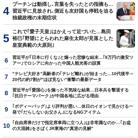
プーチンは動揺し､言葉を失ったとの指摘も…
習近平に見放され､側近も友好国も停戦を迫る
独裁政権の末期症状
これで｢愛子天皇｣はかえって近づいた…島田
裕巳｢野望にとらわれた麻生太郎が見落とした
皇室典範の大原則｣
習近平が｢日本に行くな｣と煽った悲惨な結末…｢8万円の激安ツ
アー｣でロシアに向かった中国人観光客の誤算
"テレビ大好き"高齢者の｢テレビ離れ｣が始まった…10代後半～
20代の約7割が"ほぼ見ない"衝撃の最新データ
習近平が｢愛国心｣を煽った不気味な結果…日本兵を撃退する
｢抗日テーマパーク｣が中国各地に広がる理由
｢ボディーバッグ｣より評判が悪い…休日のイオンで見かける一
発で｢だらしないお父さん｣になるNGアイテム
｢自由席券だけで指定席車両に立つ人｣は非常識なのか…｢お盆
の大混雑｣をさばくJR東海の"真逆の見解"