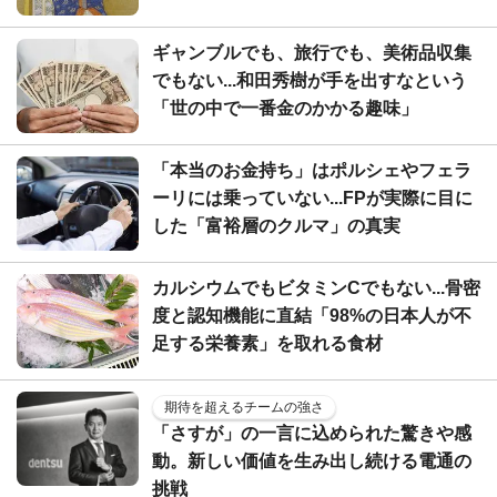
ギャンブルでも、旅行でも、美術品収集
でもない...和田秀樹が手を出すなという
「世の中で一番金のかかる趣味」
「本当のお金持ち」はポルシェやフェラ
ーリには乗っていない...FPが実際に目に
した「富裕層のクルマ」の真実
カルシウムでもビタミンCでもない...骨密
度と認知機能に直結「98%の日本人が不
足する栄養素」を取れる食材
期待を超えるチームの強さ
「さすが」の一言に込められた驚きや感
動。新しい価値を生み出し続ける電通の
挑戦