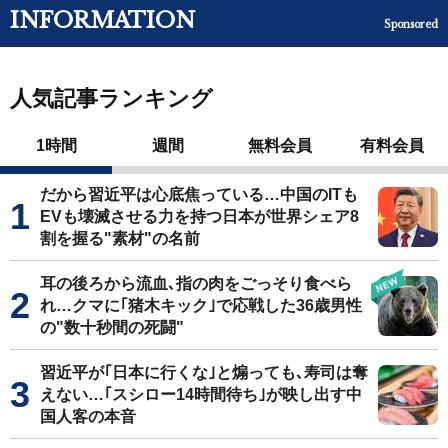
INFORMATION
Sponsored
人気記事ランキング
1時間
週間
無料会員
有料会員
だから習近平は心底焦っている…中国のITも
EVも壊滅させる力を持つ日本が世界シェア8
割を握る"素材"の名前
耳の後ろから流血､指の肉をごっそり食べら
れ…クマに｢猪木キック｣で応戦した36歳男性
の"数十秒間の死闘"
習近平が｢日本に行くな｣と煽っても､寿司は奪
えない…｢スシロー14時間待ち｣が映し出す中
国人客の本音