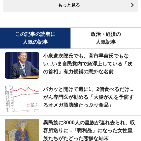
もっと見る
この記事の読者に
政治・経済の
人気の記事
人気記事
小泉進次郎氏でも、高市早苗氏でもな
い...いま自民党内で急浮上している「次
の首相」有力候補の意外な名前
パカッと開けて週に1、2個食べるだけ...
がん専門医が勧める「大腸がんを予防す
るオメガ脂肪酸たっぷり食品」
異民族に3000人の皇族が連れ去られ、収
容所送りに...「戦利品」になった女性皇
族たちがたどった悲惨な結末