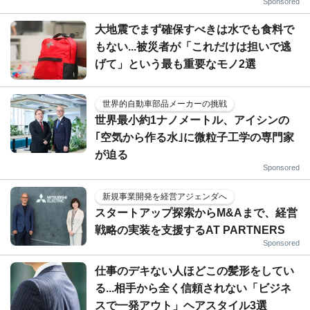
Sponsored
大地震でまず確保すべきは水でも食料で
もない...被災者が「これだけは担いで逃
げて」という最も重要なモノ2選
世界的自動車部品メーカーの挑戦
世界最小約1ナノメートル、アイシンの
｢空気から作る水｣に微粒子工学の専門家
が迫る
Sponsored
新規事業開発を経営アジェンダへ
スタートアップ探索からM&Aまで、経営
戦略の実装を支援するAT PARTNERS
Sponsored
仕事のデキない人ほどこの髪形をしてい
る...相手から全く信頼されない「ビジネ
スで一発アウト」ヘアスタイル3選