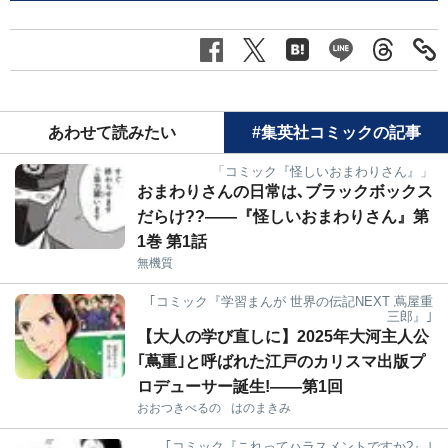
あわせて読みたい
#集英社コミックの記事
「コミック『怪しいおまわりさん』」
おまわりさんの日常は､ブラックボックス
だらけ??――『怪しいおまわりさん』第
1巻 第1話
無機質
｢コミック『学習まんが 世界の伝記NEXT 蔦屋重
三郎』｣
【大人の学び直しに】2025年大河主人公
｢蔦重｣と呼ばれた江戸のカリスマ出版プ
ロデューサー誕生!――第1回
おおつきべるの
はのまきみ
｢コミック『これってハラスメントですか?』｣