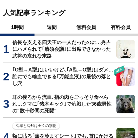
人気記事ランキング
1時間
週間
無料会員
有料会員
信長を支える四天王の一人だったのに…秀吉
にハメられて｢清須会議｣に出席できなかった
武将の哀れな末路
｢O型→A型｣はいいけど､｢A型→O型｣はダメ…
誰にでも輸血できる｢万能血液｣の最後の落と
し穴
耳の後ろから流血､指の肉をごっそり食べら
れ…クマに｢猪木キック｣で応戦した36歳男性
の"数十秒間の死闘"
冷感と冷却は全くの別物
額に貼る｢熱を冷ますシート｣でも､首にかける