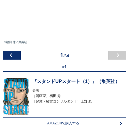
©福田 秀／集英社
1
/64
#1
『スタンドUPスタート（1）』（集英社）
著者
［漫画家］福田 秀
［起業・経営コンサルタント］上野 豪
AMAZONで購入する