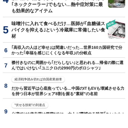
｢ネッククーラー｣でもない…熱中症対策に最
も効果的なアイテム
味噌汁に入れて食べるだけ…医師が｢血糖値ス
パイクを抑える｣という冷蔵庫に常備したい食
材
｢高収入の人ほど幸せ｣は間違いだった…世界160カ国研究で分
かった｢幸福を感じにくくなる年収｣の分岐点
襟付きなのに周囲から｢だらしない｣と思われる…帰省の際に選
んではいけない｢ユニクロの2990円のポロシャツ｣
経済戦争踏み切れば自国産業崩壊
だから習近平は心底焦っている…中国のITもEVも壊滅させる力
を持つ日本が世界シェア8割を握る"素材"の名前
"伏せる技術"の到達点
台湾では6歳未満は鑑賞NGに…大人が震撼する映画｢ちいかわ｣
が"灰色"に塗って伏せたものの正体