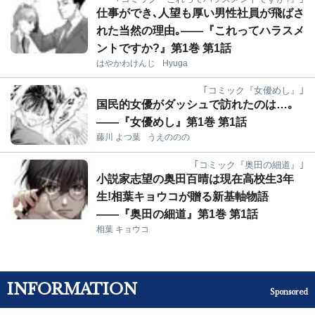
仕事ができ､人望も厚い男性社員が飛ばさ
れた当然の理由｡――『これってハラスメ
ントですか?』第1巻 第1話
はやかわけんじ
Hyuga
｢コミック『女優めし』｣
国民的女優がダッシュで訪れたのは…｡
――『女優めし』第1巻 第1話
藤川 よつ葉
うえののの
｢コミック『奥田の細道』｣
小説家志望の奥田百晴は現在高校生3年
生!相葉キョウコが贈る新基軸物語
――『奥田の細道』第1巻 第1話
相葉 キョウコ
INFORMATION
Sponsored