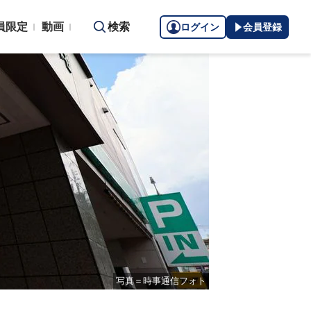
員限定
動画
検索
ログイン
会員登録
写真＝時事通信フォト