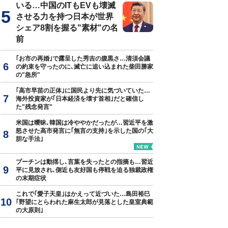
いる…中国のITもEVも壊滅
させる力を持つ日本が世界
シェア8割を握る"素材"の名
前
｢お市の再婚｣で露呈した秀吉の腹黒さ…清須会議
の約束を守ったのに､滅亡に追い込まれた柴田勝家
の"急所"
｢高市早苗の正体｣に国民より先に気づいていた…
海外投資家が｢日本経済を壊す首相｣だと確信し
た"残念発言"
米国は曖昧､韓国は冷ややかだったが…習近平を激
怒させた高市発言に｢無言の支持｣を示した国の｢大
胆な手法｣
プーチンは動揺し､言葉を失ったとの指摘も…習近
平に見放され､側近も友好国も停戦を迫る独裁政権
の末期症状
これで｢愛子天皇｣はかえって近づいた…島田裕巳
｢野望にとらわれた麻生太郎が見落とした皇室典範
の大原則｣