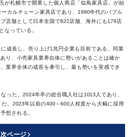
雄氏が札幌市で開業した個人商店「似鳥家具店」が始
ローカルチェーン家具店であり、1990年代のバブル
店舗として日本全国で822店舗、海外にも179店
帯となっている。
3倍に成長し、売り上げ1兆円企業も目前である。同業
増であり、小売家具業界自体に勢いがあることは確か
ず、業界全体の成長を牽引し、最も勢いを実感でき
となった。2024年卒の総合職入社は1013人であり、
だ。2023年以前の400～600人程度から大幅に採用
が予想される。
次ページ