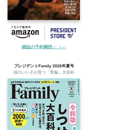
雑誌の予約購読
はこちら
プレジデントFamily 2026年夏号
頭のいい子が育つ「育脳」大百科