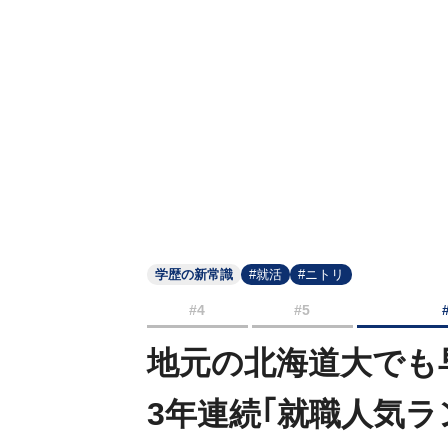
学歴の新常識
#就活
#ニトリ
#4
#5
地元の北海道大でも
3年連続｢就職人気ラ