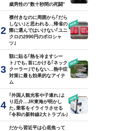
歳男性の"数十秒間の死闘"
襟付きなのに周囲から｢だら
しない｣と思われる…帰省の
際に選んではいけない｢ユニ
クロの2990円のポロシャ
ツ｣
額に貼る｢熱を冷ますシー
ト｣でも､首にかける｢ネック
クーラー｣でもない…熱中症
対策に最も効果的なアイテ
ム
｢外国人観光客や子連れ｣よ
り厄介…JR東海が明かし
た､乗客をイライラさせる
｢令和の新幹線2大トラブル｣
だから習近平は心底焦って