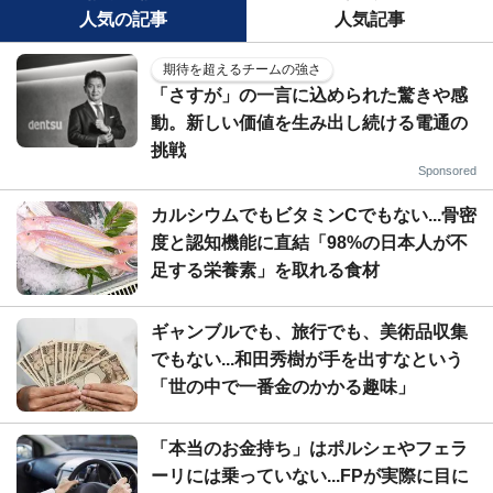
人気の記事
人気記事
期待を超えるチームの強さ
「さすが」の一言に込められた驚きや感
動。新しい価値を生み出し続ける電通の
挑戦
Sponsored
カルシウムでもビタミンCでもない...骨密
度と認知機能に直結「98%の日本人が不
足する栄養素」を取れる食材
ギャンブルでも、旅行でも、美術品収集
でもない...和田秀樹が手を出すなという
「世の中で一番金のかかる趣味」
「本当のお金持ち」はポルシェやフェラ
ーリには乗っていない...FPが実際に目に