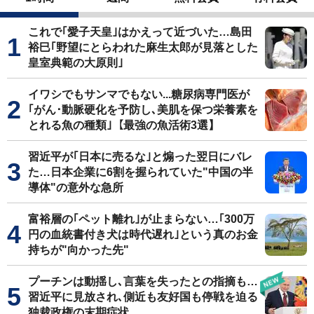
これで｢愛子天皇｣はかえって近づいた…島田
裕巳｢野望にとらわれた麻生太郎が見落とした
皇室典範の大原則｣
イワシでもサンマでもない...糖尿病専門医が
｢がん･動脈硬化を予防し､美肌を保つ栄養素を
とれる魚の種類｣【最強の魚活術3選】
習近平が｢日本に売るな｣と煽った翌日にバレ
た…日本企業に6割を握られていた"中国の半
導体"の意外な急所
富裕層の｢ペット離れ｣が止まらない…｢300万
円の血統書付き犬は時代遅れ｣という真のお金
持ちが"向かった先"
プーチンは動揺し､言葉を失ったとの指摘も…
習近平に見放され､側近も友好国も停戦を迫る
独裁政権の末期症状