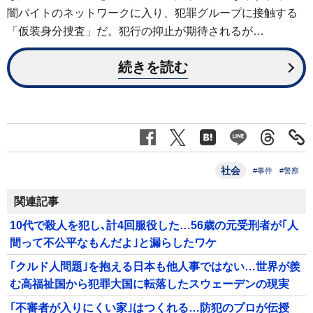
闇バイトのネットワークに入り、犯罪グループに接触する
「仮装身分捜査」だ。犯行の抑止が期待されるが…
続きを読む
社会
#事件
#警察
関連記事
10代で殺人を犯し､計4回服役した…56歳の元受刑者が｢人
間って不公平なもんだよ｣と漏らしたワケ
｢クルド人問題｣を抱える日本も他人事ではない…世界が羨
む高福祉国から犯罪大国に転落したスウェーデンの現実
｢不審者が入りにくい家｣はつくれる…防犯のプロが伝授