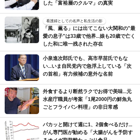
した「富裕層のクルマ」の真実
看護婦としての名声と私生活の影
「風、薫る」には出てこない大関和の"最
愛の息子"は33歳で他界...娘も20歳で亡く
した和に唯一残された存在
小泉進次郎氏でも、高市早苗氏でもな
い...いま自民党内で急浮上している「次
の首相」有力候補の意外な名前
外食するより断然ラクでお得で美味...元
水産庁職員が考案「1尾2000円の鮮魚丸
ごとフライパン料理」の非日常感
パカッと開けて週に1、2個食べるだけ...
がん専門医が勧める「大腸がんを予防す