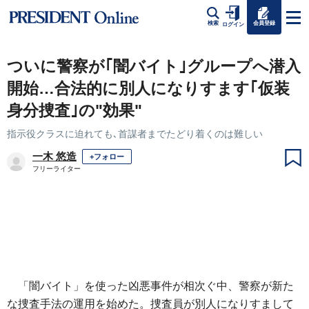
会員登録
検索
ログイン
ついに警察が｢闇バイト｣グループへ潜入
開始…合法的に別人になりすます｢仮装
身分捜査｣の"効果"
指示役クラスに迫れても､首謀者までたどり着くのは難しい
一木 悠造
+フォロー
フリーライター
「闇バイト」を使った凶悪事件が相次ぐ中、警察が新た
な捜査手法の運用を始めた。捜査員が別人になりすまして