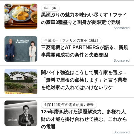
dancyu
黒瀬ぶりの魅力を味わい尽くす！フライ
の豪華3種盛りと刺身が夏限定で登場
Sponsored
事業ポートフォリオの変革に挑戦
三菱電機とAT PARTNERSが語る、新規
事業開発成功の条件と失敗要因
Sponsored
闇バイト強盗はこうして襲う家を選ぶ...
「無料で屋根の点検します」と言う業者
を絶対家に入れてはいけないワケ
創業125周年の電通が描く未来
125年磨き続けた課題解決力。多様な人
財の才能を掛け合わせて挑む、これから
の電通
Sponsored