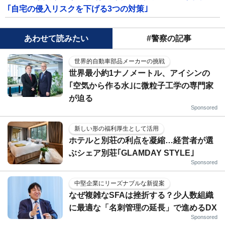
｢自宅の侵入リスクを下げる3つの対策｣
あわせて読みたい
#警察の記事
世界的自動車部品メーカーの挑戦
世界最小約1ナノメートル、アイシンの
｢空気から作る水｣に微粒子工学の専門家
が迫る
Sponsored
新しい形の福利厚生として活用
ホテルと別荘の利点を凝縮…経営者が選
ぶシェア別荘｢GLAMDAY STYLE｣
Sponsored
中堅企業にリーズナブルな新提案
なぜ複雑なSFAは挫折する？少人数組織
に最適な「名刺管理の延長」で進めるDX
Sponsored