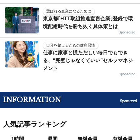
選ばれる企業になるために
東京都｢HTT取組推進宣言企業｣登録で環
境配慮時代を勝ち抜く具体策とは
Sponsored
自分を整えるための健康習慣
仕事に家事と慌ただしい毎日でもでき
る、“完璧じゃなくていい”セルフマネジ
メント
Sponsored
INFORMATION
Sponsored
人気記事ランキング
1時間
週間
無料会員
有料会員