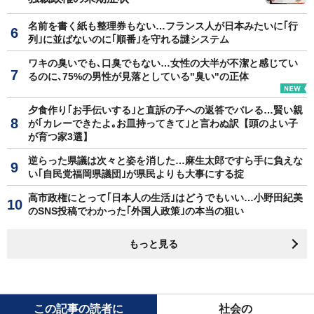
名前を書く紙も整理券もない…フランス人が日本みたいに｢行
列｣に並ばないのに｢順番｣を守れる謎システム
ワキの臭いでも､口臭でもない…女性の大半が不潔と感じてい
るのに､75%の男性が見落としている"臭い"の正体
夕食作り｢お手伝いする｣と直訴の子への返答でバレる…賢い親
が｢カレーできたよ｡お皿持ってきて｣と言わぬ訳【頭のよい子
が育つ家3選】
逆らった県議は次々と姿を消した…麻生太郎ですら手に負えな
い｢自民党福岡県議団｣が県民よりも大事にする掟
高市政権にとって｢日本人の生活｣はどうでもいい…小野田紀美
のSNS投稿でわかった｢外国人政策｣の本当の狙い
もっと見る
この記事の読者に
社会の