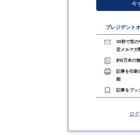
今
プレジデントオ
30秒で世
定メルマガ
約5万本の
記事を印刷
能
記事をブッ
ログ