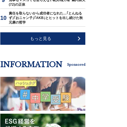
知事もマスコミも逆らえない絶対権力者･藏内勇夫
(72)の正体
責任を取らないから成功者になれた…｢とんねる
ず｣｢おニャン子｣｢AKB｣とヒットを出し続けた秋
元康の哲学
もっと見る
INFORMATION
Sponsored