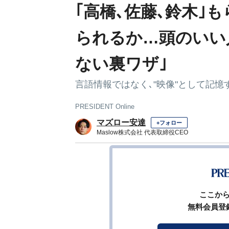
｢高橋､佐藤､鈴木｣
られるか…頭のいい
ない裏ワザ｣
言語情報ではなく､"映像"として記憶
PRESIDENT Online
マズロー安達
+フォロー
Maslow株式会社 代表取締役CEO
前ページ
ここか
無料会員登