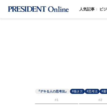
人気記事
ビジ
『デキる人の思考法』
#働き方
#思考法
#
#1
#2