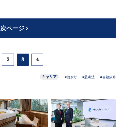
次ページ
2
3
4
キャリア
#働き方
#思考法
#書籍抜粋