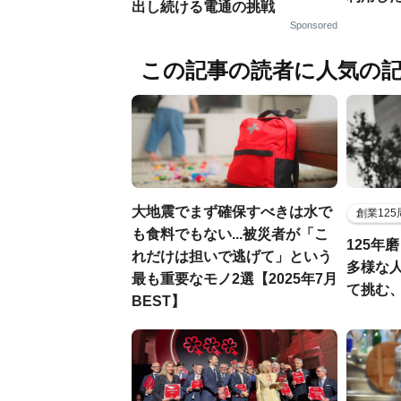
出し続ける電通の挑戦
Sponsored
この記事の読者に人気の
大地震でまず確保すべきは水で
創業12
も食料でもない...被災者が「こ
125年
れだけは担いで逃げて」という
多様な
最も重要なモノ2選【2025年7月
て挑む
BEST】