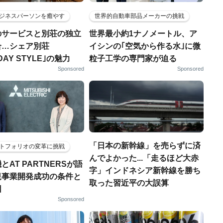
ジネスパーソンを癒やす
世界的自動車部品メーカーの挑戦
のサービスと別荘の独立
世界最小約1ナノメートル、ア
合…シェア別荘
イシンの｢空気から作る水｣に微
DAY STYLE｣の魅力
粒子工学の専門家が迫る
Sponsored
Sponsored
「日本の新幹線」を売らずに済
トフォリオの変革に挑戦
んでよかった...「走るほど大赤
とAT PARTNERSが語
字」インドネシア新幹線を勝ち
規事業開発成功の条件と
取った習近平の大誤算
因
Sponsored