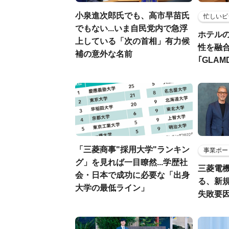
小泉進次郎氏でも、高市早苗氏
忙しいビ
でもない...いま自民党内で急浮
ホテル
上している「次の首相」有力候
性を融
補の意外な名前
｢GLAM
「三菱商事"採用大学"ランキン
事業ポー
グ」を見れば一目瞭然...学歴社
三菱電機
会・日本で成功に必要な「出身
る、新
大学の最低ライン」
失敗要