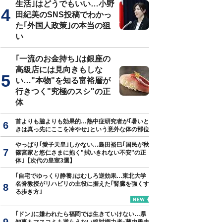
生活｣はどうでもいい…小野
田紀美のSNS投稿でわかっ
た｢外国人政策｣の本当の狙
い
｢一流のお金持ち｣は銀座の
高級店には見向きもしな
い…"本物"を知る富裕層が
行きつく"究極のスシ"の正
体
首よりも脇よりも効果的…熱中症研究者が｢暑いと
きは真っ先にここを冷やせ｣という意外な体の部位
やっぱり｢愛子天皇｣しかない…島田裕巳｢国民が秋
篠宮家と悠仁さまに抱く"拭いきれない不安"の正
体｣【次代の皇室3選】
｢自宅でゆっくり静養｣はむしろ逆効果…東北大学
名誉教授がリハビリの主役に据えた｢腎臓を強くす
る歩き方｣
｢ドン｣に嫌われたら福岡では生きていけない…県