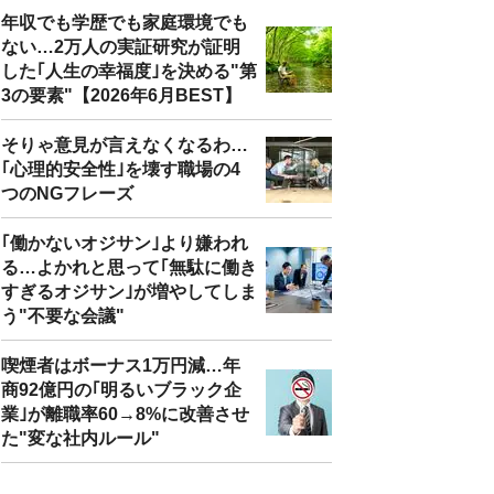
年収でも学歴でも家庭環境でも
ない…2万人の実証研究が証明
した｢人生の幸福度｣を決める"第
3の要素"【2026年6月BEST】
そりゃ意見が言えなくなるわ…
｢心理的安全性｣を壊す職場の4
つのNGフレーズ
｢働かないオジサン｣より嫌われ
る…よかれと思って｢無駄に働き
すぎるオジサン｣が増やしてしま
う"不要な会議"
喫煙者はボーナス1万円減…年
商92億円の｢明るいブラック企
業｣が離職率60→8%に改善させ
た"変な社内ルール"