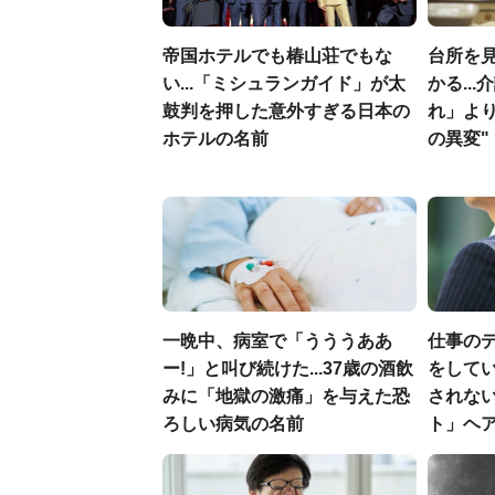
帝国ホテルでも椿山荘でもな
台所を
い...「ミシュランガイド」が太
かる..
鼓判を押した意外すぎる日本の
れ」よ
ホテルの名前
の異変"
一晩中、病室で「うううああ
仕事の
ー!」と叫び続けた...37歳の酒飲
をしてい
みに「地獄の激痛」を与えた恐
されな
ろしい病気の名前
ト」ヘ