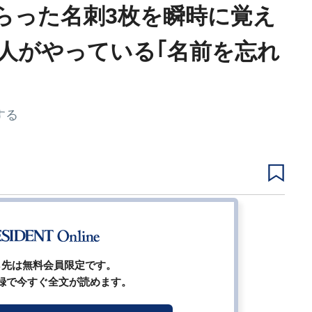
もらった名刺3枚を瞬時に覚え
人がやっている｢名前を忘れ
する
1
2
3
4
次ページ
ら先は無料会員限定です。
録で今すぐ全文が読めます。