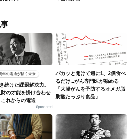
記事
パカッと開けて週に1、2個食べ
5周年の電通が描く未来
るだけ...がん専門医が勧める
磨き続けた課題解決力。
「大腸がんを予防するオメガ脂
人財の才能を掛け合わせ
肪酸たっぷり食品」
、これからの電通
Sponsored