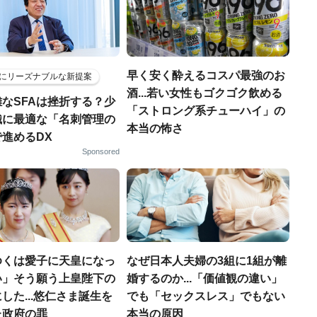
早く安く酔えるコスパ最強のお
にリーズナブルな新提案
酒...若い女性もゴクゴク飲める
なSFAは挫折する？少
「ストロング系チューハイ」の
織に最適な「名刺管理の
本当の怖さ
進めるDX
Sponsored
ゆくは愛子に天皇になっ
なぜ日本人夫婦の3組に1組が離
い」そう願う上皇陛下の
婚するのか...「価値観の違い」
した...悠仁さま誕生を
でも「セックスレス」でもない
た政府の罪
本当の原因