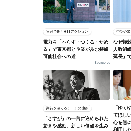
官民で挑むHTTアクション
中堅企業
電力を「へらす・つくる・ため
なぜ複雑
る」で東京都と企業が歩む持続
人数組
可能社会への道
延長」で
Sponsored
「ゆく
期待を超えるチームの強さ
てほし
「さすが」の一言に込められた
心を無に
驚きや感動。新しい価値を生み
利用し