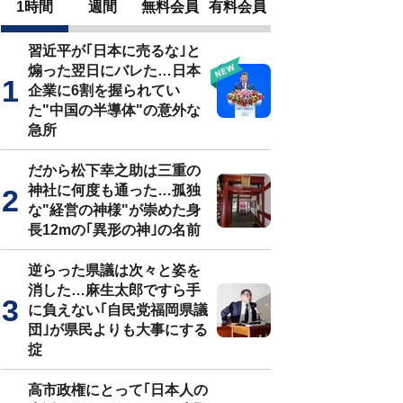
1時間
週間
無料会員
有料会員
習近平が｢日本に売るな｣と
煽った翌日にバレた…日本
企業に6割を握られてい
た"中国の半導体"の意外な
急所
だから松下幸之助は三重の
神社に何度も通った…孤独
な"経営の神様"が崇めた身
長12mの｢異形の神｣の名前
逆らった県議は次々と姿を
消した…麻生太郎ですら手
に負えない｢自民党福岡県議
団｣が県民よりも大事にする
掟
高市政権にとって｢日本人の