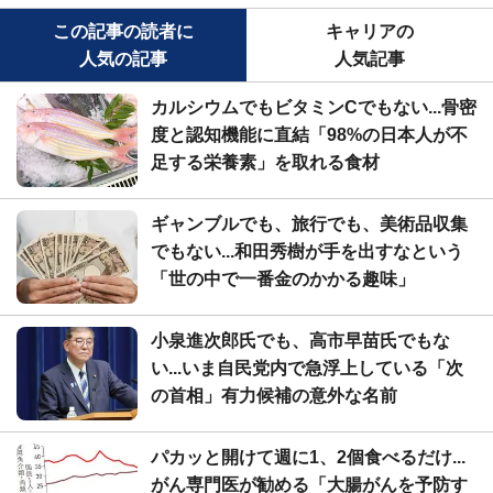
この記事の読者に
キャリアの
人気の記事
人気記事
カルシウムでもビタミンCでもない...骨密
度と認知機能に直結「98%の日本人が不
足する栄養素」を取れる食材
ギャンブルでも、旅行でも、美術品収集
でもない...和田秀樹が手を出すなという
「世の中で一番金のかかる趣味」
小泉進次郎氏でも、高市早苗氏でもな
い...いま自民党内で急浮上している「次
の首相」有力候補の意外な名前
パカッと開けて週に1、2個食べるだけ...
がん専門医が勧める「大腸がんを予防す