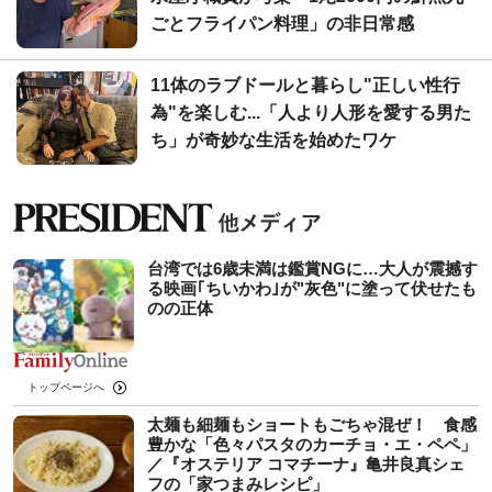
ごとフライパン料理」の非日常感
11体のラブドールと暮らし"正しい性行
為"を楽しむ...「人より人形を愛する男た
ち」が奇妙な生活を始めたワケ
台湾では6歳未満は鑑賞NGに…大人が震撼す
る映画｢ちいかわ｣が"灰色"に塗って伏せたも
のの正体
トップページへ
太麺も細麺もショートもごちゃ混ぜ！ 食感
豊かな「色々パスタのカーチョ・エ・ペペ」
／『オステリア コマチーナ』亀井良真シェ
フの「家つまみレシピ」