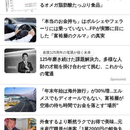
るオメガ脂肪酸たっぷり食品」
「本当のお金持ち」はポルシェやフェラ
ーリには乗っていない...FPが実際に目に
した「富裕層のクルマ」の真実
創業125周年の電通が描く未来
125年磨き続けた課題解決力。多様な人
財の才能を掛け合わせて挑む、これから
の電通
Sponsored
「年末年始は海外旅行」が30%増...エル
メスでもディオールでもない、富裕層が
空港の待ち時間でお金を落とす"場所"
外食するより断然ラクでお得で美味...元
水産庁職員が考案「1尾2000円の鮮魚丸