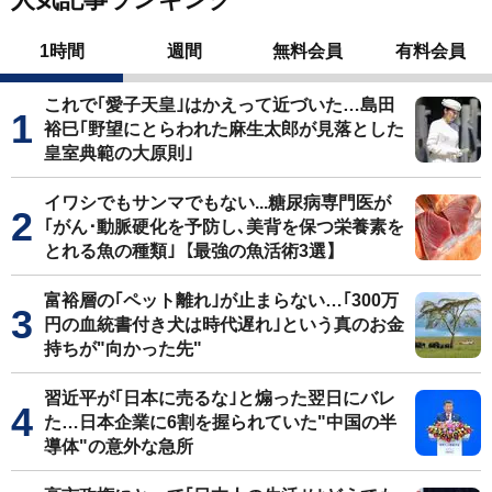
1時間
週間
無料会員
有料会員
これで｢愛子天皇｣はかえって近づいた…島田
裕巳｢野望にとらわれた麻生太郎が見落とした
皇室典範の大原則｣
イワシでもサンマでもない...糖尿病専門医が
｢がん･動脈硬化を予防し､美背を保つ栄養素を
とれる魚の種類｣【最強の魚活術3選】
富裕層の｢ペット離れ｣が止まらない…｢300万
円の血統書付き犬は時代遅れ｣という真のお金
持ちが"向かった先"
習近平が｢日本に売るな｣と煽った翌日にバレ
た…日本企業に6割を握られていた"中国の半
導体"の意外な急所