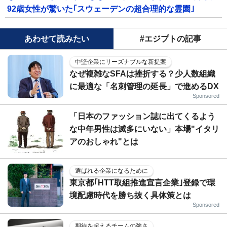
92歳女性が驚いた｢スウェーデンの超合理的な霊園｣
あわせて読みたい
#エジプトの記事
中堅企業にリーズナブルな新提案
なぜ複雑なSFAは挫折する？少人数組織
に最適な「名刺管理の延長」で進めるDX
Sponsored
「日本のファッション誌に出てくるよう
な中年男性は滅多にいない」本場"イタリ
アのおしゃれ"とは
選ばれる企業になるために
東京都｢HTT取組推進宣言企業｣登録で環
境配慮時代を勝ち抜く具体策とは
Sponsored
期待を超えるチームの強さ