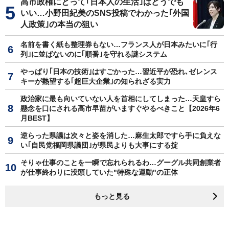
高市政権にとって｢日本人の生活｣はどうでも
いい…小野田紀美のSNS投稿でわかった｢外国
人政策｣の本当の狙い
名前を書く紙も整理券もない…フランス人が日本みたいに｢行
列｣に並ばないのに｢順番｣を守れる謎システム
やっぱり｢日本の技術｣はすごかった…習近平が恐れ､ゼレンス
キーが熱望する｢超巨大企業｣の知られざる実力
政治家に最も向いていない人を首相にしてしまった…天皇すら
懸念を口にされる高市早苗がいますぐやるべきこと【2026年6
月BEST】
逆らった県議は次々と姿を消した…麻生太郎ですら手に負えな
い｢自民党福岡県議団｣が県民よりも大事にする掟
そりゃ仕事のことを一瞬で忘れられるわ…グーグル共同創業者
が仕事終わりに没頭していた"特殊な運動"の正体
もっと見る